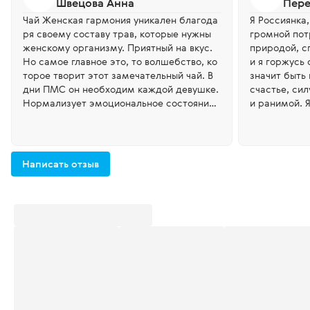
Швецова Анна
Пере
Чай Женская гармония уникален благода
Я Россиянка,
ря своему составу трав, которые нужны
громной пот
женскому организму. Приятный на вкус.
природой, с
Но самое главное это, то волшебство, ко
и я горжусь 
торое творит этот замечательный чай. В
значит быть красивой, Притягивать удачу,
дни ПМС он необходим каждой девушке.
счастье, си
Нормализует эмоциональное состояние,
и ранимой. 
снимает стресс. Убирает болезненность.
Что помогает мне? Любовь
Всем девочкам его рекомендую.
Движение, во
жий чай из 
кая душа ду
Написать отзыв
тонкая симф
мне приноси
я гармония".