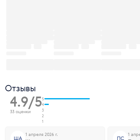
Отзывы
4.9/5
5
4
3
33 оценки
2
1
1 апреля 2026 г.
1 апре
ША
ПС