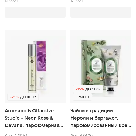
15 000 ₸
12 400 ₸
-15%
ДО 11.08
-25%
ДО 01.09
LIMITED
Aromapolis Olfactive
Чайные традиции -
Studio - Neon Rose &
Нероли и бергамот,
Davana, парфюмерная
парфюмированный крем
вода
для рук
Арт. 424153
Арт. 429792