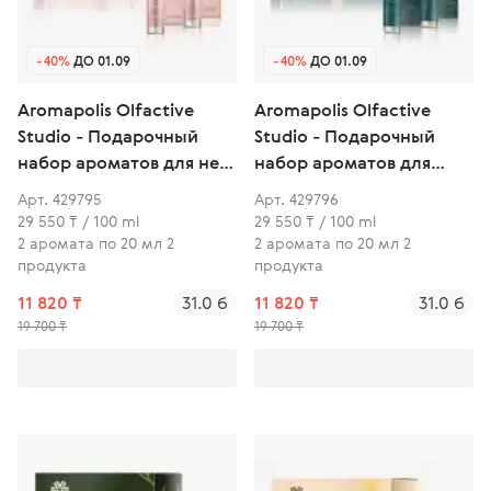
-40%
ДО 01.09
-40%
ДО 01.09
Aromapolis Olfactive
Aromapolis Olfactive
Studio - Подарочный
Studio - Подарочный
набор ароматов для нее
набор ароматов для
Éclat Solaire (Солнечный
него Force de la Lune
Арт. 429795
Арт. 429796
Блеск)
(Сила Луны)
29 550 ₸ / 100 ml
29 550 ₸ / 100 ml
2 аромата по 20 мл 2
2 аромата по 20 мл 2
продукта
продукта
11 820 ₸
31.0 б
11 820 ₸
31.0 б
19 700 ₸
19 700 ₸