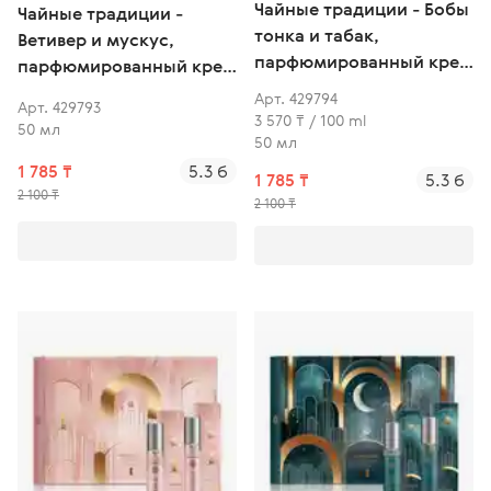
Чайные традиции - Бобы
Чайные традиции -
тонка и табак,
Ветивер и мускус,
парфюмированный крем
парфюмированный крем
для рук
для рук
Арт. 429794
Арт. 429793
3 570 ₸ / 100 ml
50 мл
50 мл
1 785 ₸
5.3 б
1 785 ₸
5.3 б
2 100 ₸
2 100 ₸