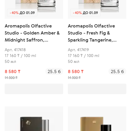
-40%
ДО 01.09
-40%
ДО 01.09
Aromapolis Olfactive
Aromapolis Olfactive
Studio - Golden Amber &
Studio - Fresh Fig &
Midnight Saffron,
Sparkling Tangerine,
парфюмерная вода
парфюмерная вода
Арт. 417418
Арт. 417419
17 160 ₸ / 100 ml
17 160 ₸ / 100 ml
50 мл
50 мл
8 580 ₸
25.5 б
8 580 ₸
25.5 б
14 300 ₸
14 300 ₸