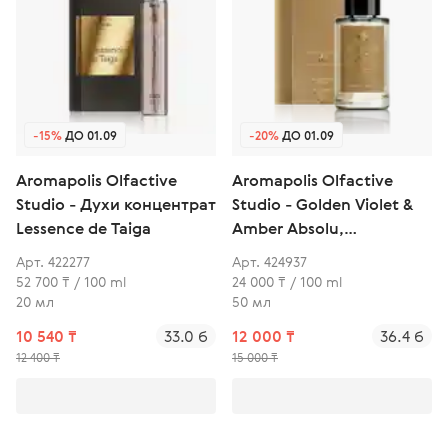
-15%
ДО 01.09
-20%
ДО 01.09
Aromapolis Olfactive
Aromapolis Olfactive
Studio - Духи концентрат
Studio - Golden Violet &
Lessence de Taiga
Amber Absolu,
парфюмерная вода
Арт. 422277
Арт. 424937
52 700 ₸ / 100 ml
24 000 ₸ / 100 ml
20 мл
50 мл
10 540 ₸
33.0 б
12 000 ₸
36.4 б
12 400 ₸
15 000 ₸