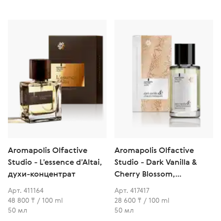
Aromapolis Olfactive
Aromapolis Olfactive
Studio - L’essence d’Altai,
Studio - Dark Vanilla &
духи-концентрат
Cherry Blossom,
парфюмерная вода
Арт. 411164
Арт. 417417
48 800 ₸ / 100 ml
28 600 ₸ / 100 ml
50 мл
50 мл