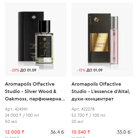
-20%
ДО 01.09
-15%
ДО 01.09
Aromapolis Olfactive
Aromapolis Olfactive
Studio - Silver Wood &
Studio - L’essence d’Altai,
Oakmoss, парфюмерная
духи-концентрат
вода
Арт. 424941
Арт. 422278
24 000 ₸ / 100 ml
52 700 ₸ / 100 ml
50 мл
20 мл
12 000 ₸
36.4 б
10 540 ₸
33.0 б