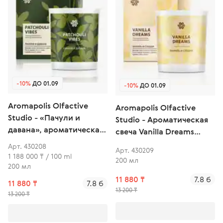
-10%
ДО 01.09
-10%
ДО 01.09
Aromapolis Olfactive
Aromapolis Olfactive
Studio - «Пачули и
Studio - Ароматическая
давана», ароматическая
свеча Vanilla Dreams
свеча
(Ваниль и специи)
Арт. 430208
Арт. 430209
1 188 000 ₸ / 100 ml
200 мл
200 мл
11 880 ₸
7.8 б
11 880 ₸
7.8 б
13 200 ₸
13 200 ₸