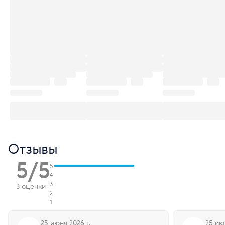
Отзывы
5/5
5
4
3
3 оценки
2
1
25 июня 2026 г.
25 ию