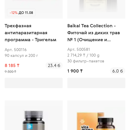
-12%
ДО 11.08
Baikal Tea Collection -
Трехфазная
Фиточай из диких трав
антипаразитарная
№ 1 (Очищение и
программа - Тригельм
дренаж)
Арт. 500581
Арт. 500116
2 714,29 ₸ / 100 g
90 капсул и 200 г
30 фильтр-пакетов
8 185 ₸
23.4 б
1 900 ₸
6.0 б
9 300 ₸