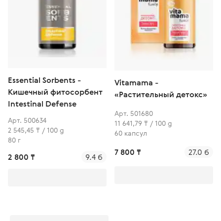
Essential Sorbents -
Vitamama -
Кишечный фитосорбент
«Растительный детокс»
Intestinal Defense
Арт. 501680
Арт. 500634
11 641,79 ₸ / 100 g
2 545,45 ₸ / 100 g
60 капсул
80 г
7 800 ₸
27.0 б
2 800 ₸
9.4 б