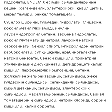
гидролаты, ENDEMIX өсімдік сығындыларының 
кешені (саган-дайли, элеутерококк, қызыл щетка, 
марал тамыры, байкал томағашөбі). 
Су, алоэ шырыны, түймедақ гидролаты, глицерин, 
кокоил метил глюкамиді, инулин, 
лаурамидопропил бетаин, вербена гидролаты, 
кокоил глутаматы динатрия, лауроил натрий 
саркозинаты, бензил спирті, l-пирролидон натрий 
карбоксилаты, сүт қышқылы, арабиногалактан, 
натрий бензоаты, бензой қышқылы, тринатрия 
этилендиамин дисукцинаты, дегидроацетикалық 
қышқыл, парфюмерлік композиция, бетаин, 
жолжелкен жапырақтарының сығындысы, жөке 
гүлдерінің сығындысы, саган-дайли сығындысы, 
қызыл щетканың сығындысы, элеутерококк 
сығындысы, марал тамырының сығындысы, байкал 
томағашөбінің сығындысы, натрий хлориді, сорбин 
қышқылы, калий сорбаты. 