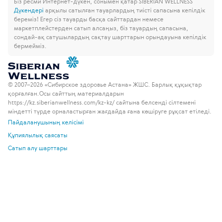
Біз ресми Интернет-дүкен, сонымен қатар SIBERIAN WELLNESS
Дүкендері
арқылы сатылған тауарлардың тиісті сапасына кепілдік
береміз!
Егер сіз тауарды басқа сайттардан немесе
маркетплейстерден сатып алсаңыз, біз тауардың сапасына,
сондай-ақ сатушылардың сақтау шарттарын орындауына кепілдік
бермейміз.
© 2007–2026 «Сибирское здоровье Астана» ЖШС. Барлық құқықтар
қорғалған.
Осы сайттың материалдарын
https://kz.siberianwellness.com/kz-kz/ сайтына белсенді сілтемені
міндетті түрде орналастырған жағдайда ғана көшіруге рұқсат етіледі.
Пайдаланушының келісімі
Құпиялылық саясаты
Сатып алу шарттары