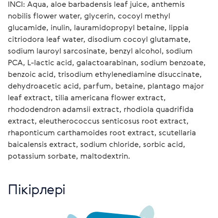
INCI: Aqua, аloe barbadensis leaf juice, anthemis 
nobilis flower water, glycerin, cocoyl methyl 
glucamide, inulin, lauramidopropyl betaine, lippia 
citriodora leaf water, disodium cocoyl glutamate, 
sodium lauroyl sarcosinate, benzyl alcohol, sodium 
PCA, L-lactic acid, galactoarabinan, sodium benzoate, 
benzoic acid, trisodium ethylenediamine disuccinate, 
dehydroacetic acid, parfum, betaine, plantago major 
leaf extract, tilia americana flower extract, 
rhododendron adamsii extract, rhodiola quadrifida 
extract, eleutherococcus senticosus root extract, 
rhaponticum carthamoides root extract, scutellaria 
baicalensis extract, sodium chloride, sorbic acid, 
potassium sorbate, maltodextrin. 
Пікірлері