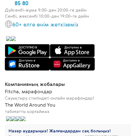
85 80
Дүйсенбі-жұма 9:00-ден 20:00-ге дейін
Сенбі, жексенбі 10:00-ден 19:00-ге дейін
60+ елге өнім жеткіземіз
Компанияның жобалары
Fitcha, марафондар
Сауықтыру стиліндегі онлайн марафондар!
The World Around You
табиғатты қорғаймыз
Назар аударыңыз! Жалғандардан сақ болыңыз!