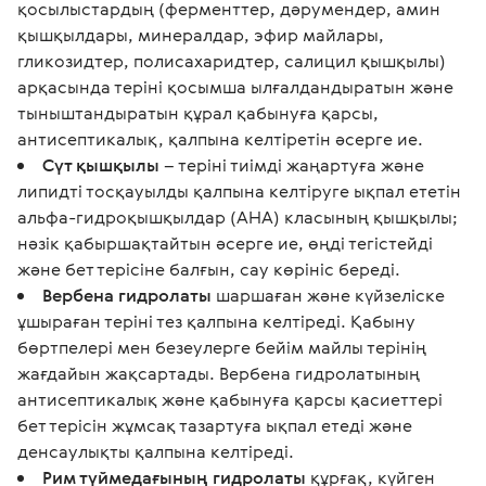
қосылыстардың (ферменттер, дәрумендер, амин
қышқылдары, минералдар, эфир майлары,
гликозидтер, полисахаридтер, салицил қышқылы)
арқасында теріні қосымша ылғалдандыратын және
тыныштандыратын құрал қабынуға қарсы,
антисептикалық, қалпына келтіретін әсерге ие.
Сүт қышқылы
– теріні тиімді жаңартуға және
липидті тосқауылды қалпына келтіруге ықпал ететін
альфа-гидроқышқылдар (АНА) класының қышқылы;
нәзік қабыршақтайтын әсерге ие, өңді тегістейді
және бет терісіне балғын, сау көрініс береді.
Вербена гидролаты
шаршаған және күйзеліске
ұшыраған теріні тез қалпына келтіреді. Қабыну
бөртпелері мен безеулерге бейім майлы терінің
жағдайын жақсартады. Вербена гидролатының
антисептикалық және қабынуға қарсы қасиеттері
бет терісін жұмсақ тазартуға ықпал етеді және
денсаулықты қалпына келтіреді.
Рим түймедағының гидролаты
құрғақ, күйген