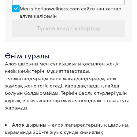
Мен siberianwellness.com сайтынан хаттар
алуға келісемін
Түскен кезде хабарлау
Өнім туралы
Алоэ шырыны мен сүт қышқылы қосылған жеңіл 
нәзік көбік теріні мұқият тазартады, 
тыныштандырады және ылғалдандырады, оны 
жұмсақ және тегіс етеді, қара дақтардың пайда 
болуын болдырмайды. Терінің барлық түрлері үшін 
құрғақтықсыз және тартылусыз күнделікті тазартуға 
жарамды. 
Алоэ шырыны
– алоэ жапырақтарының шырыны,
құрамында 200-ге жуық құнды химиялық