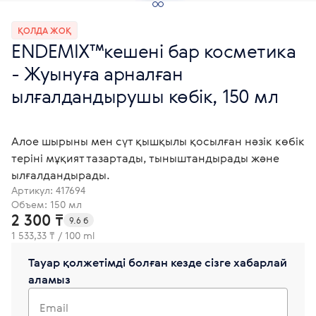
ҚОЛДА ЖОҚ
ENDEMIX™кешені бар косметика
- Жуынуға арналған
ылғалдандырушы көбік, 150 мл
Алое шырыны мен сүт қышқылы қосылған нәзік көбік
теріні мұқият тазартады, тыныштандырады және
ылғалдандырады.
Артикул:
417694
Объем: 150 мл
2 300 ₸
9.6 б
1 533,33 ₸ / 100 ml
Тауар қолжетімді болған кезде сізге хабарлай
аламыз
Email