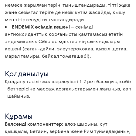
немесе жарылған теріні тыныштандырады, тіпті жұқа
және сезімтал теріге де нәзік күтім жасайды, қышу
мен тітіркенуді тыныштандырады.
ENDEMIX өсімдік кешені
– сенімді
антиоксиданттық қорғанысты қамтамасыз ететін
эндемикалық Сібір өсімдіктерінің сығындылары
кешені (саган-дайли, элеутерококка, қызыл щетка,
марал тамыры, байкал томағашөбі).
Қолданылуы
Қолдану тәсілі: мөлшерлеуішті 1-2 рет басыңыз, көбікт
  бет терісіне массаж қозғалыстарымен жағыңыз, көп мөлшерде жылы сумен

  шайыңыз. 
Құрамы
Белсенді компоненттер:
 алоэ шырыны, сүт 
қышқылы, бетаин, вербена және Рим түймедақының 