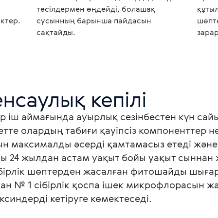
тәсілдермен өңдейді, болашақ
құты
іктер.
сусынның барынша пайдасын
шөпт
сақтайды.
зара
енсаулық кепілі
 іш аймағында ауырлық сезінбестен күн сайы
етте олардың табиғи қауіпсіз компоненттер не
 максималды әсерді қамтамасыз етеді және ағ
асы 24 жылдан астам уақыт бойы уақыт сыннан
бірлік шөптерден жасалған фитошайды шығар
ан № 1 сібірлік қоспа ішек микрофлорасын жа
ксиндерді кетіруге көмектеседі.