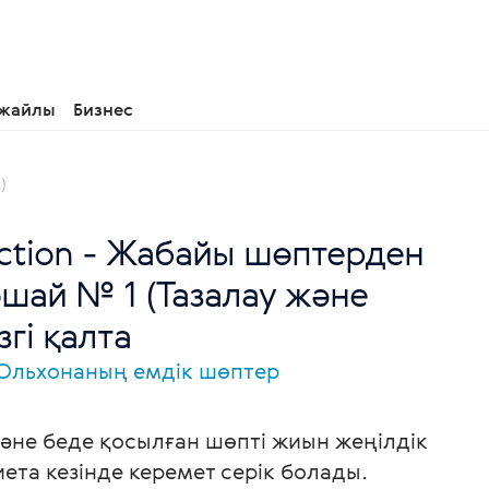
 жайлы
Бизнес
)
lection - Жабайы шөптерден
шай № 1 (Тазалау және
згі қалта
 / Ольхонаның емдік шөптер
әне беде қосылған шөпті жиын жеңілдік
иета кезінде керемет серік болады.