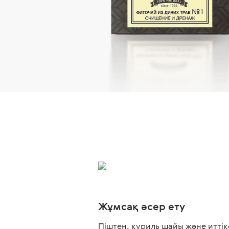
Жұмсақ әсер ету
Піштен, куриль шайы және иттік