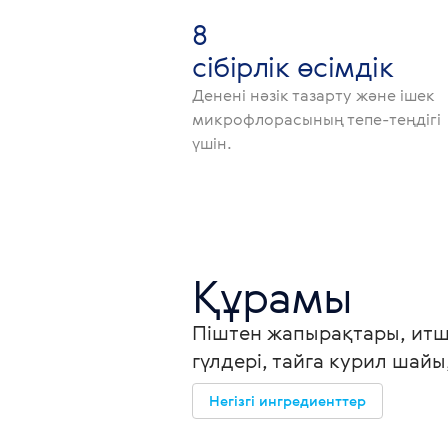
8
сібірлік өсімдік
Денені нәзік тазарту және ішек
микрофлорасының тепе-теңдігі
үшін.
Құрамы
Піштен жапырақтары, итш
гүлдері, тайга курил шайы
Негізгі ингредиенттер