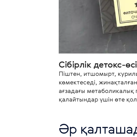
Сібірлік детокс-өс
Піштен, итшомырт, курил
көмектеседі, жинақталған
ағзадағы метаболикалық 
қалайтындар үшін өте қо
Әр қалташа