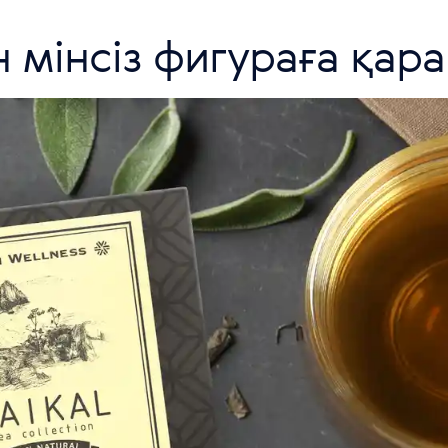
н мінсіз фигураға қар