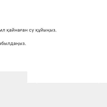
0 мл қайнаған су құйыңыз.
қабылдаңыз.