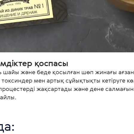
імдіктер қоспасы
ь шайы және беде қосылған шөп жинағы ағзан
 токсиндер мен артық сұйықтықты кетіруге кө
процестерді жақсартады және дене салмағын
лайлы.
да: