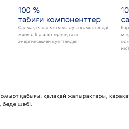
100 %
1
табиғи компоненттер
с
Салмақты қалыпты ұстауға көмектеседі
Бар
және сібір шөптерінің таза
мін
энергиясымен қуаттайды!
осы
иіс
омырт қабығы, қалақай жапырақтары, қарақа
, беде шөбі.