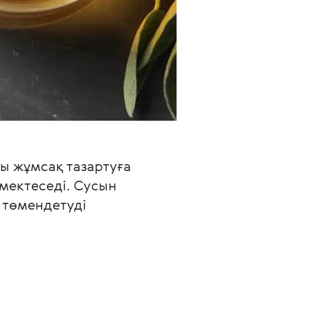
ы жұмсақ тазартуға 
мектеседі. Сусын 
 төмендетуді 