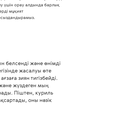
лу үшін орау алдында барлық
ерді мұқият
рсыздандырамыз.
н белсенді және өнімді 
гізінде жасалуы өте 
заға зиян тигізбейді.

 және жүздеген мың 
ады. Піштен, куриль 
қсартады, оны нәзік 