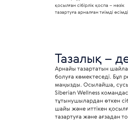
қосылған сібірлік қоспа – нәзік
тазартуға арналған тиімді өсімд
Тазалық – д
Арнайы тазартатын шайлар
болуға көмектеседі. Бұл р
маңызды. Осылайша, сусын
Siberian Wellness команд
тұтынушылардан өткен сі
шайы және иттікен қосылғ
тазартуға және ағзадан то