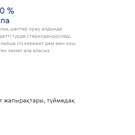
00 %
апа
лық шөптер орау алдында
детті түрде стерилдендіріледі,
лайша сіз керемет дәм мен хош
тен ләззат ала аласыз.
т жапырақтары, түймедақ 