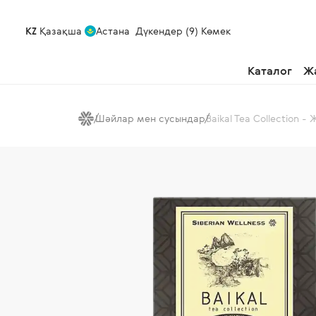
KZ
Қазақша
Астана
Дүкендер (9)
Көмек
Каталог
Ж
Шәйлар мен сусындар
Baikal Tea Collection