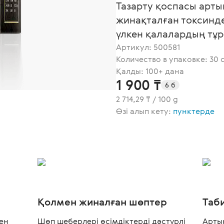
Тазарту қоспасы арты
жинақталған токсинде
үлкен қалалардың тұ
Артикул:
500581
Количество в упаковке: 30 с
Қалды: 100+ дана
1 900 ₸
6 б
2 714,29 ₸ / 100 g
Өзі алып кету:
пунктерде
Қолмен жиналған шөптер
Таб
ен
Шөп шеберлері өсімдіктерді дәстүрлі
Арты