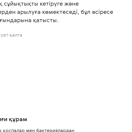
қ сұйықтықты кетіруге және
рден арылуға көмектеседі, бұл әсіресе
рғындарына қатысты.
үзгі қалта
иғи құрам
қ қоспалар мен бактериялардан