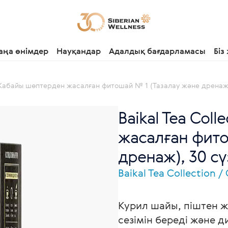
аңа өнімдер
Науқандар
Адалдық бағдарламасы
Біз
 - Жабайы шөптерден жасалған фитошай № 1 (Тазалау және дренаж
Baikal Tea Col
жасалған фито
дренаж), 30 сү
Baikal Tea Collection
Курил шайы, піштен ж
сезімін береді және д