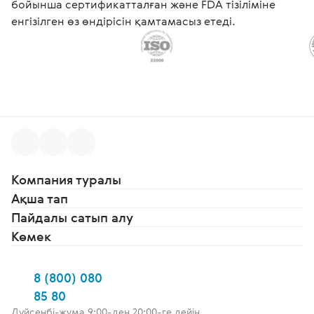
бойынша сертификатталған және FDA тізіліміне
енгізілген өз өндірісін қамтамасыз етеді.
Компания туралы
Ақша тап
Пайдалы сатып алу
Көмек
8 (800) 080
85 80
Дүйсенбі-жұма 9:00-ден 20:00-ге дейін