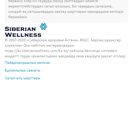
береміз!
Егер сіз тауарды басқа сайттардан немесе
маркетплейстерден сатып алсаңыз, біз тауардың сапасына,
сондай-ақ сатушылардың сақтау шарттарын орындауына кепілдік
бермейміз.
© 2007–2026 «Сибирское здоровье Астана» ЖШС. Барлық құқықтар
қорғалған.
Осы сайттың материалдарын
https://kz.siberianwellness.com/kz-kz/ сайтына белсенді сілтемені
міндетті түрде орналастырған жағдайда ғана көшіруге рұқсат етіледі.
Пайдаланушының келісімі
Құпиялылық саясаты
Сатып алу шарттары