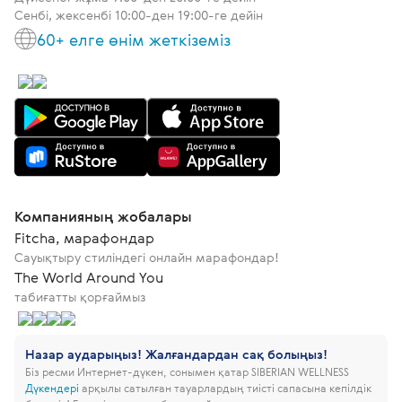
Сенбі, жексенбі 10:00-ден 19:00-ге дейін
60+ елге өнім жеткіземіз
Компанияның жобалары
Fitcha, марафондар
Сауықтыру стиліндегі онлайн марафондар!
The World Around You
табиғатты қорғаймыз
Назар аударыңыз! Жалғандардан сақ болыңыз!
Біз ресми Интернет-дүкен, сонымен қатар SIBERIAN WELLNESS
Дүкендері
арқылы сатылған тауарлардың тиісті сапасына кепілдік