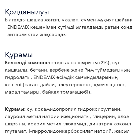
Қолданылуы
Ылғалды шашқа жағып, уқалап, сумен мұқият шайыңыз. 
  ENDEMIX кешенімен күтімді ылғалдандыратын кондиционермен толықтырсаңыз, әсер

  айтарлықтай жақсарады 
Құрамы
Белсенді компоненттер:
 алоэ шырыны (2%), сүт 
қышқылы, бетаин, вербена және Рим түймедағының 
гидролаты, ENDEMIX өсімдік сығындыларының 
кешені (саган-дайли, элеутерококк, қызыл щетка, 
марал тамыры, байкал томағашөбі).
Құрамы:
 су, кокамидопропил гидроксисултаин, 
лауроил метил натрий изеционаты, глицерин, алоэ 
шырыны, кокоил метил глюкамид, динатрия кокоил 
глутамат, l-пирролидонкарбоксилат натрий, жасыл 