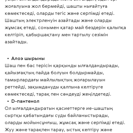
жоғалуына жол бермейді, шашты нығайтуға 
көмектеседі, оларды тегіс және серпімді етеді. 
Шаштың электрленуін азайтады және оларды 
жұмсақ етеді, сонымен қатар май бездерін қалыпқа 
келтіріп, қабыршақтану мен тартылу сезімін 
азайтады. 
  •  
Алоэ шырыны
Шаш пен бас терісін қарқынды ылғалдандырады, 
қайызғақтың пайда болуын болдырмайды, 
тамырлардағы майлылықтың жоғарылауын 
реттейді, зақымдануды қалпына келтіруге 
көмектеседі, тарақ пен сәндеуді жеңілдетеді. 
  •  
D-пантенол
Ол ылғалдандыратын қасиеттерге ие-шаштың 
сыртқы қабатындағы суды байланыстырады, 
оларды мойынсұнғыш, жұмсақ және серпімді етеді. 
Жуу және тарақпен тарау, ыстық кептіру және 