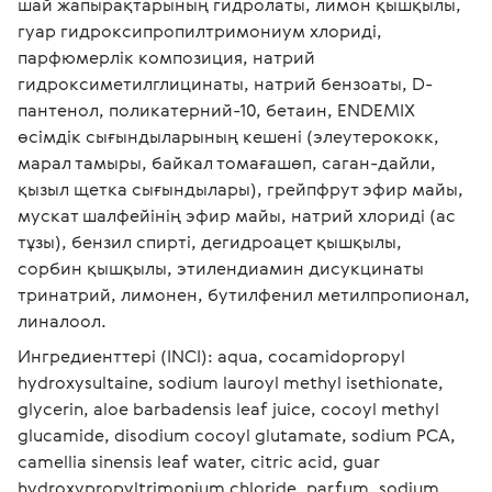
шай жапырақтарының гидролаты, лимон қышқылы, 
гуар гидроксипропилтримониум хлориді, 
парфюмерлік композиция, натрий 
гидроксиметилглицинаты, натрий бензоаты, D-
пантенол, поликатерний-10, бетаин, ENDEMIX 
өсімдік сығындыларының кешені (элеутерококк, 
марал тамыры, байкал томағашөп, саган-дайли, 
қызыл щетка сығындылары), грейпфрут эфир майы, 
мускат шалфейінің эфир майы, натрий хлориді (ас 
тұзы), бензил спирті, дегидроацет қышқылы, 
сорбин қышқылы, этилендиамин дисукцинаты 
тринатрий, лимонен, бутилфенил метилпропионал, 
линалоол. 
Ингредиенттері (INCI): aqua, cocamidopropyl 
hydroxysultaine, sodium lauroyl methyl isethionate, 
glycerin, aloe barbadensis leaf juice, cocoyl methyl 
glucamide, disodium cocoyl glutamate, sodium PCA, 
camellia sinensis leaf water, citric acid, guar 
hydroxypropyltrimonium chloride, parfum, sodium 