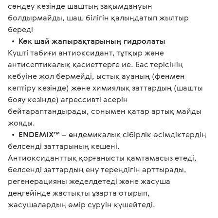
сәндеу кезінде шаштың зақымдануын 
болдырмайды, шаш білігін қалыңдатып жылтыр 
береді 
  •  
Көк шай жапырақтарының гидролаты
Күшті табиғи антиоксидант, тұтқыр және 
антисептикалық қасиеттерге ие. Бас терісінің 
кебуіне жол бермейді, ыстық ауаның (фенмен 
кептіру кезінде) және химиялық заттардың (шашты 
бояу кезінде) агрессивті әсерін 
бейтараптандырады, сонымен қатар артық майды 
жояды. 
  •  
ENDEMIX™ – е
ндемикалық сібірлік өсімдіктердің 
белсенді заттарының кешені. 
Антиоксиданттық қорғанысты қамтамасыз етеді, 
белсенді заттардың ену тереңдігін арттырады, 
регенерацияны жеделдетеді және жасуша 
деңгейінде жастықты ұзарта отырып, 
жасушалардың өмір сүруін күшейтеді.