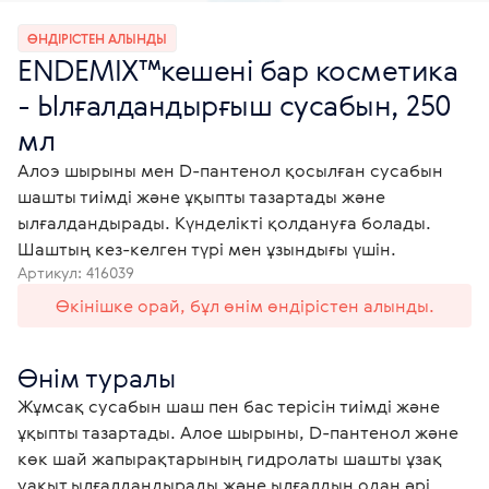
ӨНДІРІСТЕН АЛЫНДЫ
ENDEMIX™кешені бар косметика
- Ылғалдандырғыш сусабын, 250
мл
Алоэ шырыны мен D-пантенол қосылған сусабын
шашты тиімді және ұқыпты тазартады және
ылғалдандырады. Күнделікті қолдануға болады.
Шаштың кез-келген түрі мен ұзындығы үшін.
Артикул:
416039
Өкінішке орай, бұл өнім өндірістен алынды.
Өнім туралы
Жұмсақ сусабын шаш пен бас терісін тиімді және 
ұқыпты тазартады. Алое шырыны, D-пантенол және 
көк шай жапырақтарының гидролаты шашты ұзақ 
уақыт ылғалдандырады және ылғалдың одан әрі 