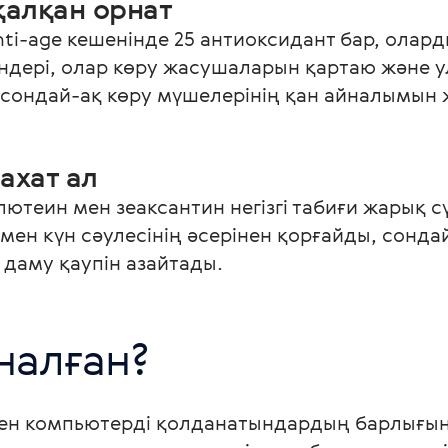
қалқан орнат
nti-age кешенінде 25 антиоксидант бар, олар
ндері, олар көру жасушаларын қартаю және ул
 сондай-ақ көру мүшелерінің қан айналымын
ахат ал
лютеин мен зеаксантин негізгі табиғи жарық сүз
ен күн сәулесінің әсерінен қорғайды, сондай
 даму қаупін азайтады.
налған?
мен компьютерді қолданатындардың барлығын