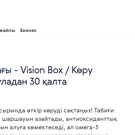
 жайлы
Бизнес
ғы - Vision Box / Көру
суладан 30 қалта
сырында өткір көруді сақтаңыз! Табиғи
ің шаршауын азайтады, антиоксиданттық
н алуға көмектеседі, ал омега-3