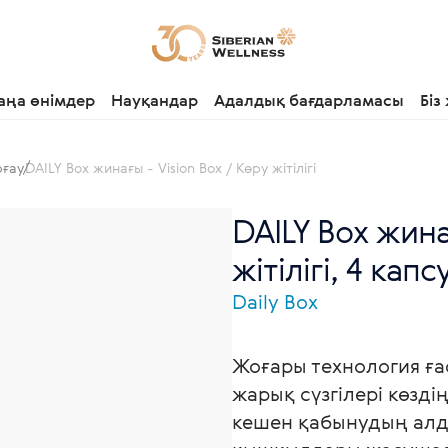
аңа өнімдер
Науқандар
Адалдық бағдарламасы
Біз
рғау
DAILY Box жинағы - Vision Box / Көру жітілігі
DAILY Box жина
жітілігі, 4 кап
Daily Box
Жоғары технология ға
жарық сүзгілері көзд
кешен қабынудың алды