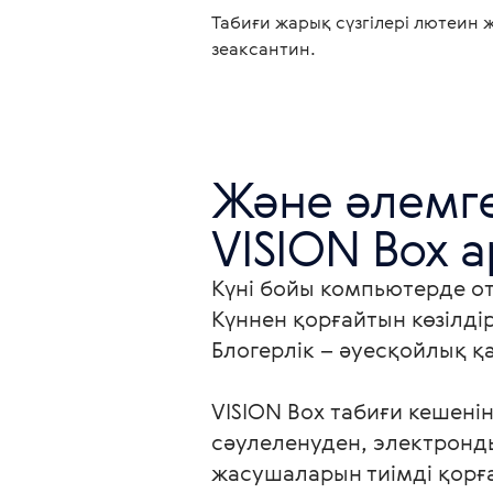
Табиғи жарық сүзгілері лютеин 
зеаксантин.
Және әлемге
VISION Box а
Күні бойы компьютерде от
Күннен қорғайтын көзілдірі
Блогерлік – әуесқойлық қа
VISION Box табиғи кешені
сәулеленуден, электронды
жасушаларын тиімді қорғ