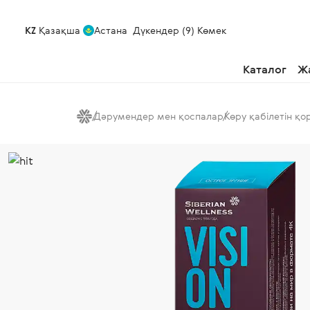
KZ
Қазақша
Астана
Дүкендер (9)
Көмек
Каталог
Ж
Дәрумендер мен қоспалар
Көру қабілетін қо