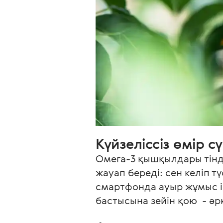
Күйзеліссіз өмір сү
Омега-3 қышқылдары тінде
жауап береді: сен келіп 
смартфонда ауыр жұмыс іс
бастысына зейін қою  - әр