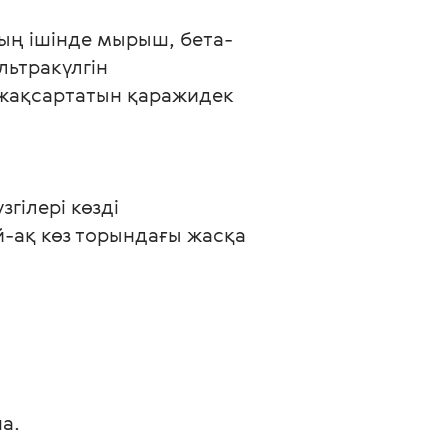
дың ішінде мырыш, бета-
ьтракүлгін 
 жақсартатын қаражидек 
гілері көзді 
-ақ көз торындағы жасқа 
а.