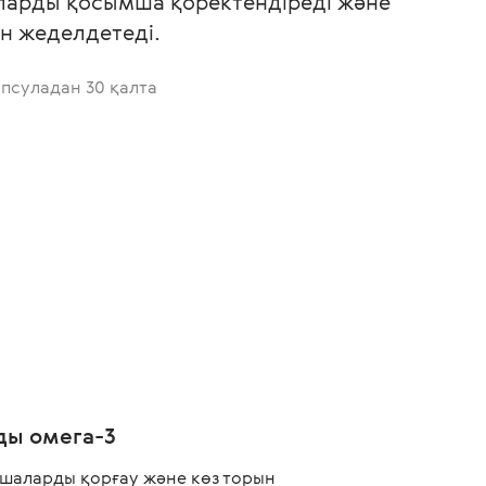
арды қосымша қоректендіреді және
н жеделдетеді.
апсуладан 30 қалта
ды омега-3
шаларды қорғау және көз торын