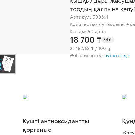
қышқылдары жасушал
тордың қалпына келуі
Артикул:
500361
Количество в упаковке: 4 к
Қалды: 50 дана
18 700 ₸
64 б
22 182,68 ₸ / 100 g
Өзі алып кету:
пунктерде
Күшті антиоксидантты
Құн
қорғаныс
Жасу