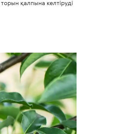
торын қалпына келтіруді 