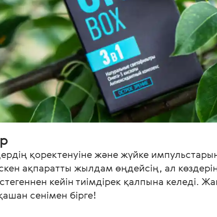
р 
рдің қоректенуіне және жүйке импульстарыны
түскен ақпаратты жылдам өңдейсің, ал көздер
тегеннен кейін тиімдірек қалпына келеді. Ж
қашан сенімен бірге!