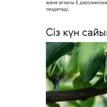
және ағзаны Е дәруменіме
тездетеді.
Сіз күн сайы