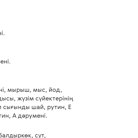
і. 
ені.
ні, мырыш, мыс, йод, 
ысы, жүзім сүйектерінің 
 сығынды шай, рутин, Е 
ин, А дәрумені. 
алдыркөк, сүт, 