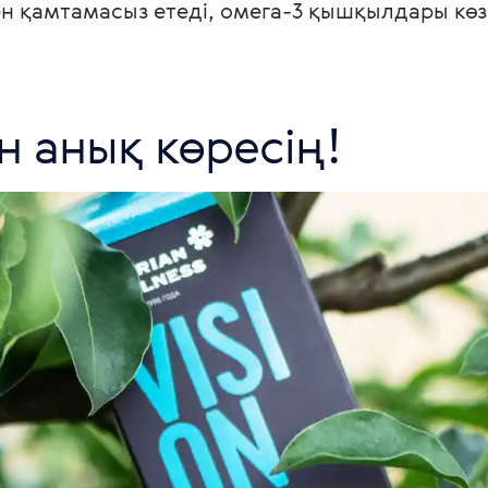
н қамтамасыз етеді, омега-3 қышқылдары көз 
н анық көресің!