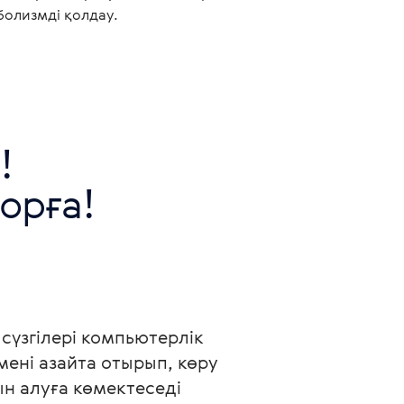
болизмді қолдау.
 

орға!
сүзгілері компьютерлік 
ені азайта отырып, көру 
н алуға көмектеседі 