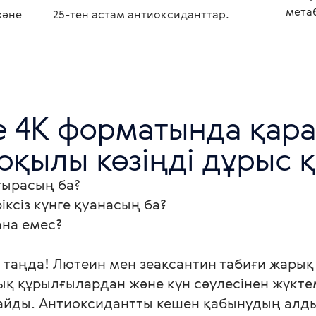
мета
және
25-тен астам антиоксиданттар.
 4К форматында қара!
рқылы көзіңді дұрыс қ
ырасың ба? 

ксіз күнге қуанасың ба? 

на емес? 

н таңда! Лютеин мен зеаксантин табиғи жарық 
қ құрылғылардан және күн сәулесінен жүктем
айды. Антиоксидантты кешен қабынудың алды