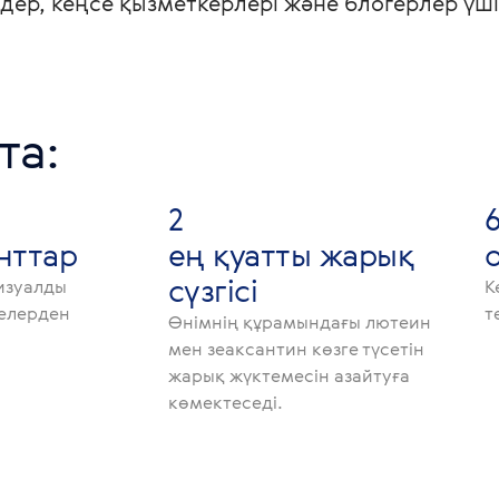
дер, кеңсе қызметкерлері және блогерлер үші
та:
2
нттар
ең қуатты жарық
сүзгісі
изуалды
К
лелерден
т
Өнімнің құрамындағы лютеин
мен зеаксантин көзге түсетін
жарық жүктемесін азайтуға
көмектеседі.