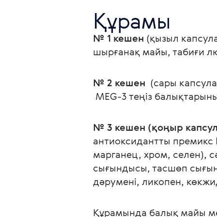
Құрамы
№ 1 кешен 
(қызыл капсула
шырғанақ майы, табиғи лют
№ 2 кешен
  (сары капсулаг
 MEG-3 теңіз балықтарын
№ 3 кешен (қоңыр капсула
антиоксидантты премикс RU
марганец, хром, селен), 
сығындысы, тасшөп сығын
дәрумені, ликопен, көкжи
Құрамында балық майы мен