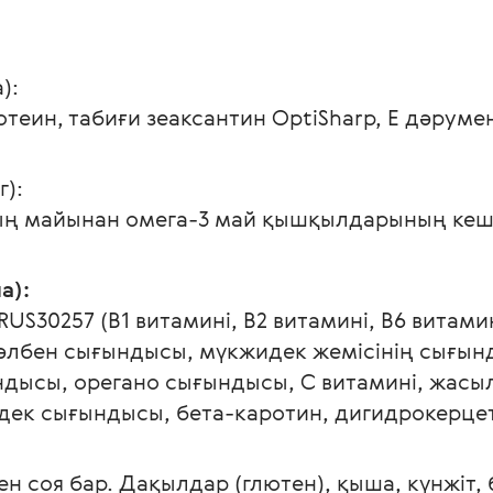
): 
еин, табиғи зеаксантин OptiSharp, Е дәрумен
): 
ың майынан омега-3 май қышқылдарының кеш
): 
S30257 (В1 витамині, В2 витамині, B6 витами
сәлбен сығындысы, мүкжидек жемісінің сығынд
дысы, орегано сығындысы, С витамині, жасыл
дек сығындысы, бета-каротин, дигидрокерцет
 соя бар. Дақылдар (глютен), қыша, күнжіт, б