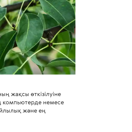
ң жақсы өткізілуіне 
ің компьютерде немесе 
айлылық және ең 