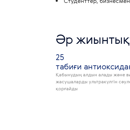
Студенттер, бизнесмен
Әр жиынтық
25
табиғи антиоксида
Қабынудың алдын алады және в
жасушаларды ультракүлгін сәу
қорғайды