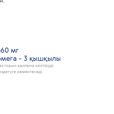
н.
660 мг
омега - 3 қышқылы
өз торын қалпына келтіруді
ездетуге көмектеседі.