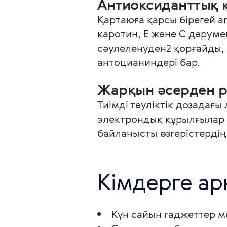
Антиоксиданттық 
Қартаюға қарсы бірегей a
каротин, Е және С дәруме
сәулеленуден2 қорғайды,
антоцианиндері бар.
Жарқын әсерден р
Тиімді тәуліктік дозадағы 
электрондық құрылғылар м
байланысты өзгерістердің
Кімдерге ар
Күн сайын гаджеттер 