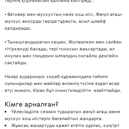
терінің қорғанысын қалпына келтіреді..

• Ветивер мен мускустың нәзік хош иісі. Жеңіл ағаш-
мускус аккорды теріде тұрақты, асыл шлейф 
қалдырады.

• Тыныштандыратын кешен. Жолжелкен мен сәлбен 
тітіркенуді басады, тері тонусын жақсартады, ал 
инулин мен глицерин ылғалдың оңтайлы деңгейін 
сақтайды.

Назар аударыңыз: скраб құрамындағы табиғи 
сығындылар мен майлар өнімнің түсіне аздап әсер 
етуі мүмкін, бірақ бұл оның тиімділігін  азайтпайды. 
Кімге арналған?
Үйлесімділік сезімін тудыратын жеңіл ағаш және
мускус хош иістерін бағалайтын жандарға.
Жұмсақ жаңартуды қажет ететін құрғақ, күңгірт