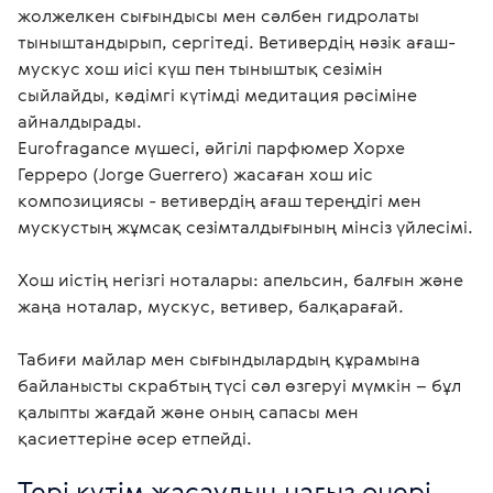
жолжелкен сығындысы мен сәлбен гидролаты 
тыныштандырып, сергітеді. Ветивердің нәзік ағаш-
мускус хош иісі күш пен тыныштық сезімін 
сыйлайды, кәдімгі күтімді медитация рәсіміне 
айналдырады.

Eurofragance мүшесі, әйгілі парфюмер Хорхе 
Герреро (Jorge Guerrero) жасаған хош иіс 
композициясы - ветивердің ағаш тереңдігі мен 
мускустың жұмсақ сезімталдығының мінсіз үйлесімі.

Хош иістің негізгі ноталары: апельсин, балғын және 
жаңа ноталар, мускус, ветивер, балқарағай.

Табиғи майлар мен сығындылардың құрамына 
байланысты скрабтың түсі сәл өзгеруі мүмкін – бұл 
қалыпты жағдай және оның сапасы мен 
қасиеттеріне әсер етпейді. 
Тері күтім жасаудың нағыз өнері