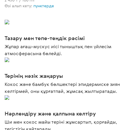
Өзі алып кету:
пунктерде
Тазару мен тепе-теңдік рәсімі
Жұпар ағаш-мускус иісі тыныштық пен үйлесім
атмосферасына бөлейді.
Терінің нәзік жаңаруы
Кокос және бамбук бөлшектері эпидермиске зиян
келтірмей, оны құрғатпай, жұмсақ жылтыратады.
Нәрлендіру және қалпына келтіру
Ши мен кокос майы теріні жұмсартып, қорғайды,
тегістігін қайтарады.