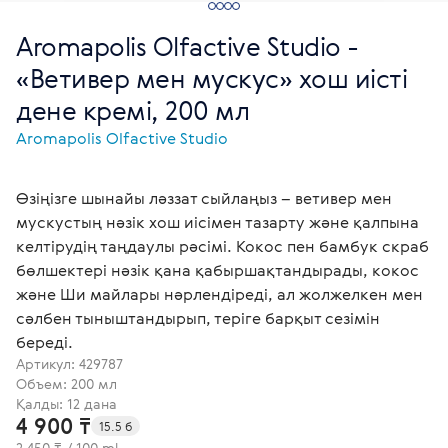
Aromapolis Olfactive Studio -
«Ветивер мен мускус» хош иісті
дене кремі, 200 мл
Aromapolis Olfactive Studio
Өзіңізге шынайы ләззат сыйлаңыз – ветивер мен
мускустың нәзік хош иісімен тазарту және қалпына
келтірудің таңдаулы рәсімі. Кокос пен бамбук скраб
бөлшектері нәзік қана қабыршақтандырады, кокос
және Ши майлары нәрлендіреді, ал жолжелкен мен
сәлбен тыныштандырып, теріге барқыт сезімін
береді.
Артикул:
429787
Объем: 200 мл
Қалды: 12 дана
4 900 ₸
15.5 б
2 450 ₸ / 100 ml