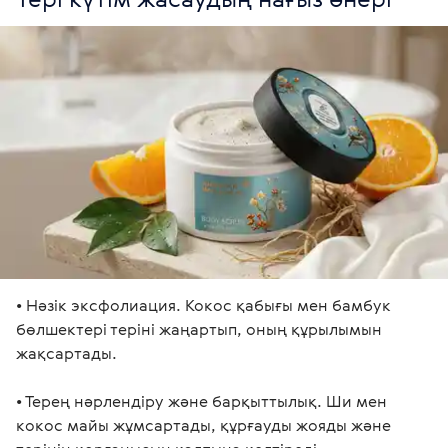
• Нәзік эксфолиация. Кокос қабығы мен бамбук 
бөлшектері теріні жаңартып, оның құрылымын 
жақсартады.

• Терең нәрлендіру және барқыттылық. Ши мен 
кокос майы жұмсартады, құрғауды жояды және 