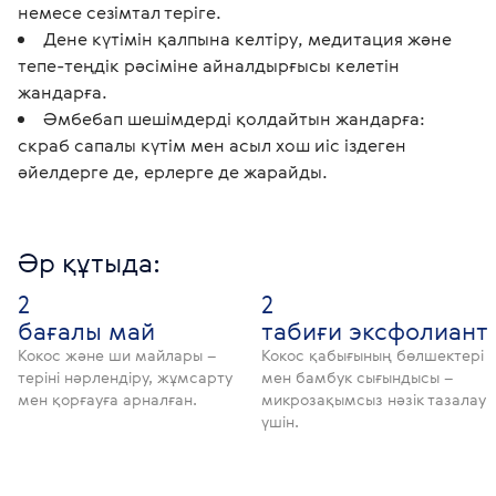
немесе сезімтал теріге.
Дене күтімін қалпына келтіру, медитация және
тепе-теңдік рәсіміне айналдырғысы келетін
жандарға.
Әмбебап шешімдерді қолдайтын жандарға:
скраб сапалы күтім мен асыл хош иіс іздеген
әйелдерге де, ерлерге де жарайды.
Әр құтыда:
2
2
бағалы май
табиғи эксфолиант
Кокос және ши майлары –
Кокос қабығының бөлшектері
теріні нәрлендіру, жұмсарту
мен бамбук сығындысы –
мен қорғауға арналған.
микрозақымсыз нәзік тазалау
үшін.