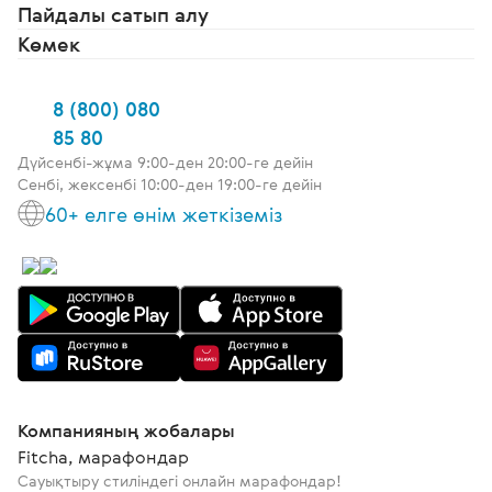
Пайдалы сатып алу
Көмек
8 (800) 080
85 80
Дүйсенбі-жұма 9:00-ден 20:00-ге дейін
Сенбі, жексенбі 10:00-ден 19:00-ге дейін
60+ елге өнім жеткіземіз
Компанияның жобалары
Fitcha, марафондар
Сауықтыру стиліндегі онлайн марафондар!