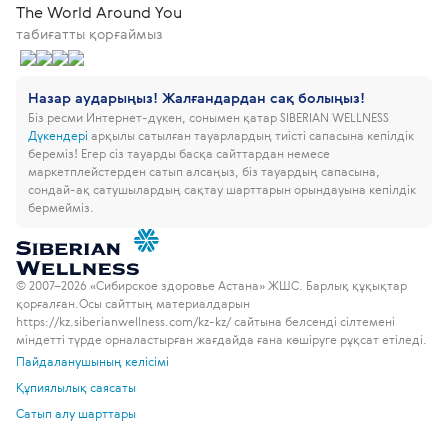
The World Around You
табиғатты қорғаймыз
Назар аударыңыз! Жалғандардан сақ болыңыз!
Біз ресми Интернет-дүкен, сонымен қатар SIBERIAN WELLNESS
Дүкендері
арқылы сатылған тауарлардың тиісті сапасына кепілдік
береміз!
Егер сіз тауарды басқа сайттардан немесе
маркетплейстерден сатып алсаңыз, біз тауардың сапасына,
сондай-ақ сатушылардың сақтау шарттарын орындауына кепілдік
бермейміз.
© 2007–2026 «Сибирское здоровье Астана» ЖШС. Барлық құқықтар
қорғалған.
Осы сайттың материалдарын
https://kz.siberianwellness.com/kz-kz/ сайтына белсенді сілтемені
міндетті түрде орналастырған жағдайда ғана көшіруге рұқсат етіледі.
Пайдаланушының келісімі
Құпиялылық саясаты
Сатып алу шарттары