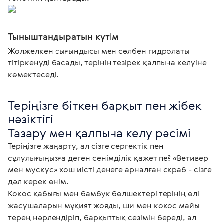
Тыныштандыратын күтім
Жолжелкен сығындысы мен сәлбен гидролаты
тітіркенуді басады, терінің тезірек қалпына келуіне
көмектеседі.
Теріңізге біткен барқыт пен жібек 
нәзіктігі

Тазару мен қалпына келу рәсімі
Теріңізге жаңарту, ал сізге сергектік пен 
сұлулығыңызға деген сенімділік қажет пе? «Ветивер 
мен мускус» хош иісті денеге арналған скраб - сізге 
дәл керек өнім.

Кокос қабығы мен бамбук бөлшектері терінің өлі 
жасушаларын мұқият жояды, ши мен кокос майы 
терең нәрлендіріп, барқыттық сезімін береді, ал 