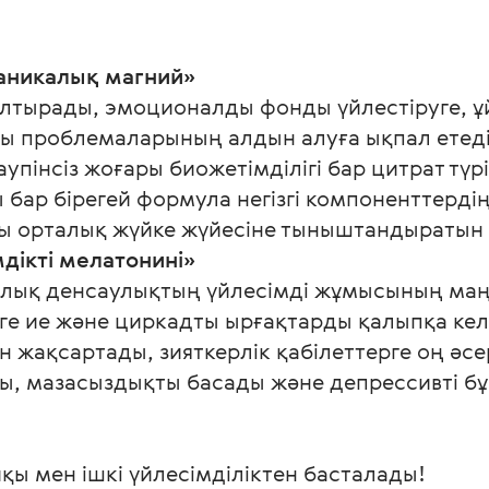
рганикалық магний»
олтырады, эмоционалды фонды үйлестіруге, ұ
ы проблемаларының алдын алуға ықпал етеді
пінсіз жоғары биожетімділігі бар цитрат түрі
бар бірегей формула негізгі компоненттердің
 орталық жүйке жүйесіне тыныштандыратын ә
імдікті мелатонині»
алық денсаулықтың үйлесімді жұмысының маң
ге ие және циркадты ырғақтарды қалыпқа келт
 жақсартады, зияткерлік қабілеттерге оң әсері
ы, мазасыздықты басады және депрессивті бұз
қы мен ішкі үйлесімділіктен басталады!