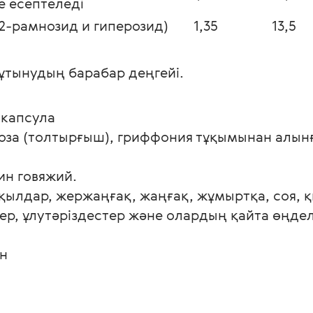
е есептеледі
2-рамнозид и гиперозид)
1,35
13,5
ұтынудың барабар деңгейі.
0 капсула
а (толтырғыш), гриффония тұқымынан алынға
ин говяжий.
ылдар, жержаңғақ, жаңғақ, жұмыртқа, соя, қ
ер, ұлутәріздестер және олардың қайта өңделг
ин