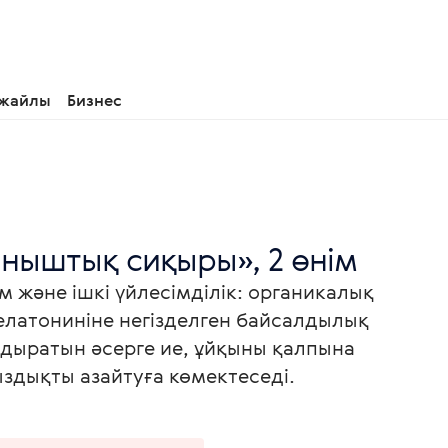
 жайлы
Бизнес
ныштық сиқыры», 2 өнім
 және ішкі үйлесімділік: органикалық
елатониніне негізделген байсалдылық
ыратын әсерге ие, ұйқыны қалпына
ыздықты азайтуға көмектеседі.