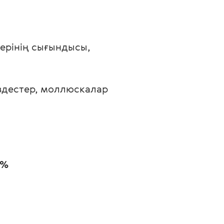
ерінің сығындысы, 
іздестер, моллюскалар 
 %