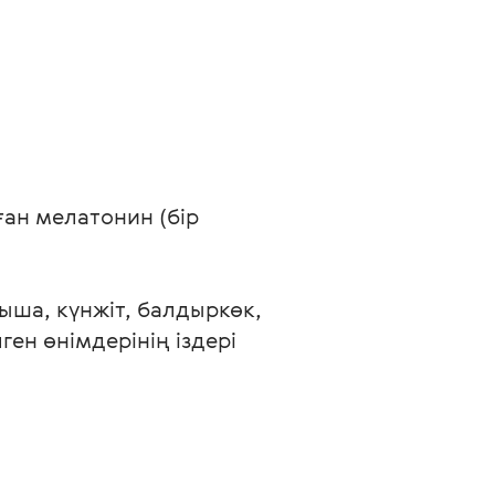
н мелатонин (бір 
ыша, күнжіт, балдыркөк, 
ен өнімдерінің іздері 