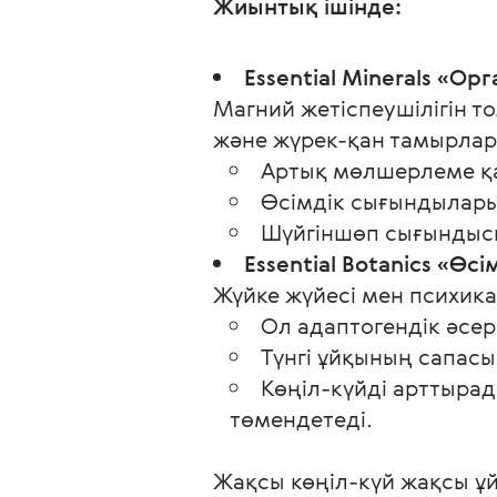
Жиынтық ішінде:
Essential Minerals «О
Магний жетіспеушілігін т
және жүрек-қан тамырлар
Артық мөлшерлеме қау
Өсімдік сығындылары 
Шүйгіншөп сығындысы
Essential Botanics «Өс
Жүйке жүйесі мен психик
Ол адаптогендік әсер
Түнгі ұйқының сапасын
Көңіл-күйді арттырад
төмендетеді.
Жақсы көңіл-күй жақсы ұй