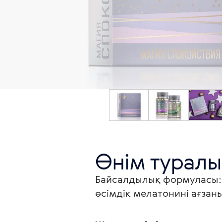
Өнім туралы
Байсалдылық формуласы: 
өсімдік мелатонині ағза