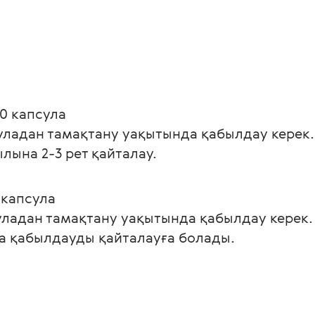
60 капсула
суладан тамақтану уақытында қабылдау керек
ылына 2-3 рет қайталау.
0 капсула
суладан тамақтану уақытында қабылдау керек. 
да қабылдауды қайталауға болады.