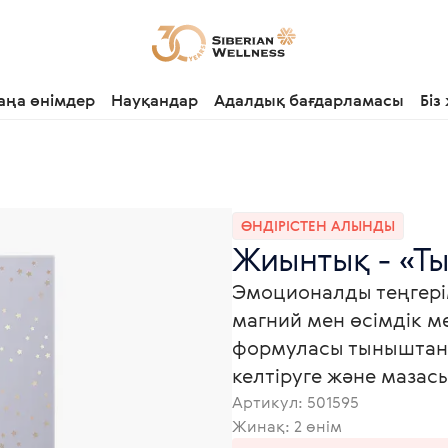
аңа өнімдер
Науқандар
Адалдық бағдарламасы
Біз
ӨНДІРІСТЕН АЛЫНДЫ
Жиынтық - «Ты
Эмоционалды теңгерім
магний мен өсімдік м
формуласы тыныштанд
келтіруге және мазас
Артикул:
501595
Жинақ: 2 өнім