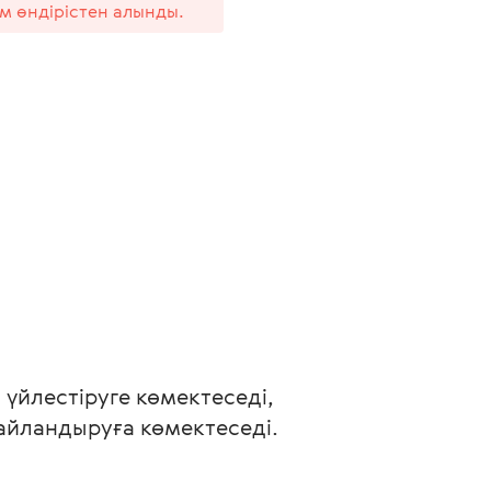
ім өндірістен алынды.
йлестіруге көмектеседі, 
айландыруға көмектеседі.