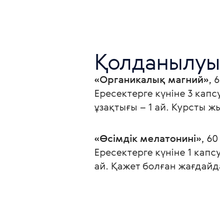
Қолданылуы
«Органикалық магний»
, 
Ересектерге күніне 3 кап
ұзақтығы – 1 ай. Курсты ж
«Өсімдік мелатонині»
, 6
Ересектерге күніне 1 кап
ай. Қажет болған жағдай