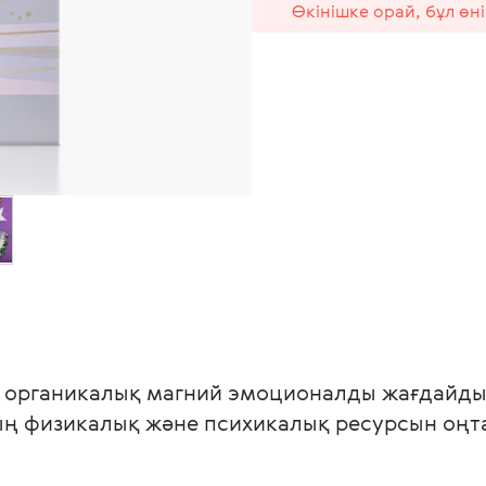
Өкінішке орай, бұл өн
органикалық магний эмоционалды жағдайды ү
ның физикалық және психикалық ресурсын оңт