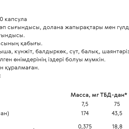
60 капсула
өп сығындысы, долана жапырақтары мен гүлд
ғындысы.
асының қабығы.
қыша, күнжіт, балдыркөк, сүт, балық, шаянтәр
ген өнімдерінің іздері болуы мүмкін.
н құралмаған.
 
Масса, мг
ТБД-дан*
7,5
75
ан)
174
43,5
0,375
18,8