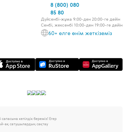
8 (800) 080
85 80
Дүйсенбі-жұма 9:00-ден 20:00-ге дейін
Сенбі, жексенбі 10:00-ден 19:00-ге дейін
60+ елге өнім жеткіземіз
 сапасына кепілдік береміз!
Егер
дай-ақ сатушылардың сақтау