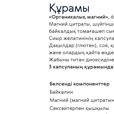
Құрамы
«Органикалық магний»
, 
Магний цитраты, шүйгінш
байкалдық томағашөп сы
Сиыр желатинінің капсул
Дақылдар (глютен), соя, 
және олардың қайта өңдел
Жабыны титан диоксидіне
3 капсуланың құрамында:
Белсенді компоненттер
Байкалин 
Магний (магний цитратын
Сексвитерпен қышқылы