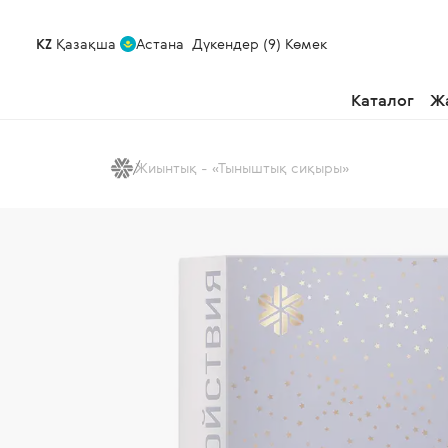
KZ
Қазақша
Астана
Дүкендер (9)
Көмек
Каталог
Ж
Жиынтық - «Тыныштық сиқыры»