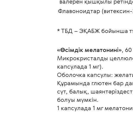
 валерен қышқылы ретінд
Флавоноидтар (витексин-
* ТБД – ЭҚАБЖ бойынша т
«Өсімдік мелатонині»
, 6
Микрокристалды целлюлоз
капсулада 1 мг).
Оболочка капсулы: желат
Құрамында глютен бар дақ
сүт, балық, шаянтәріздест
болуы мүмкін.
1 капсулада 1 мг мелатон