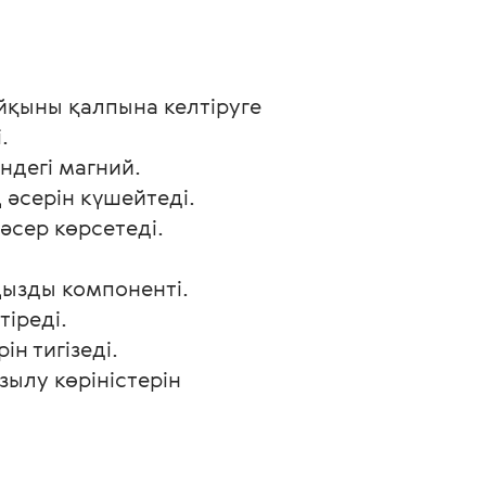
йқыны қалпына келтіруге
.
ндегі магний.
 әсерін күшейтеді.
сер көрсетеді.
ызды компоненті.
іреді.
н тигізеді.
ылу көріністерін