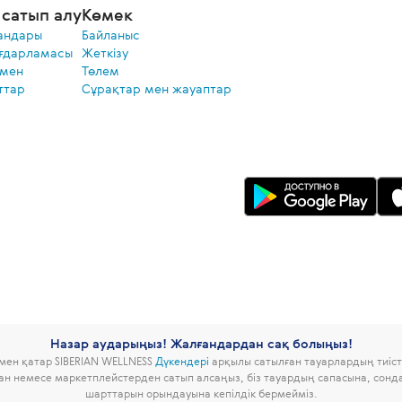
сатып алу
Көмек
андары
Байланыс
ғдарламасы
Жеткізу
 мен
Төлем
ттар
Сұрақтар мен жауаптар
Назар аударыңыз! Жалғандардан сақ болыңыз!
ымен қатар SIBERIAN WELLNESS
Дүкендері
арқылы сатылған тауарлардың тиісті
дан немесе маркетплейстерден сатып алсаңыз, біз тауардың сапасына, сон
шарттарын орындауына кепілдік бермейміз.