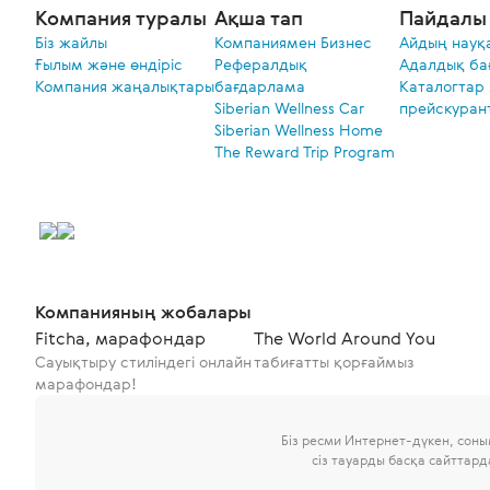
Компания туралы
Ақша тап
Пайдалы 
Біз жайлы
Компаниямен Бизнес
Айдың науқ
Ғылым және өндіріс
Рефералдық
Адалдық ба
Компания жаңалықтары
бағдарлама
Каталогтар
Siberian Wellness Car
прейскуран
Siberian Wellness Home
The Reward Trip Program
Компанияның жобалары
Fitcha, марафондар
The World Around You
Сауықтыру стиліндегі онлайн
табиғатты қорғаймыз
марафондар!
Біз ресми Интернет-дүкен, сон
сіз тауарды басқа сайттар