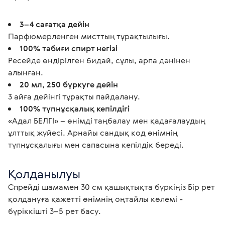
3–4 сағатқа дейін
Парфюмерленген мисттың тұрақтылығы.
100% табиғи спирт негізі
Ресейде өндірілген бидай, сұлы, арпа дәнінен
алынған.
20 мл, 250 бүркуге дейін
3 айға дейінгі тұрақты пайдалану.
100% түпнұсқалық кепілдігі
«Адал БЕЛГІ» – өнімді таңбалау мен қадағалаудың
ұлттық жүйесі. Арнайы сандық код өнімнің
түпнұсқалығы мен сапасына кепілдік береді.
Қолданылуы
Спрейді шамамен 30 см қашықтықта бүркіңіз Бір рет 
қолдануға қажетті өнімнің оңтайлы көлемі - 
бүріккішті 3–5 рет басу.