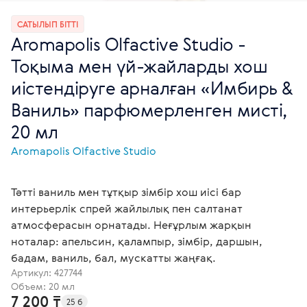
САТЫЛЫП БІТТІ
Aromapolis Olfactive Studio -
Тоқыма мен үй-жайларды хош
иістендіруге арналған «Имбирь &
Ваниль» парфюмерленген мисті,
20 мл
Aromapolis Olfactive Studio
Тәтті ваниль мен тұтқыр зімбір хош иісі бар
интерьерлік спрей жайлылық пен салтанат
атмосферасын орнатады. Неғұрлым жарқын
ноталар: апельсин, қалампыр, зімбір, даршын,
бадам, ваниль, бал, мускатты жаңғақ.
Артикул:
427744
Объем: 20 мл
7 200 ₸
25 б