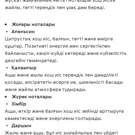
мускат жаңғағының негізгі ноталары хош иіске 
жайлы, тәтті тереңдік пен ұзақ дәм береді. 
Жоғары ноталары
•
Апельсин
Цитрустық хош иіс, балғын, тәтті және өмірге
құштар. Позитивті энергия мен сергектікпен
байланысты, көңіл-күйді көтереді және күйзелістің
деңгейін төмендетеді.
•
Қалампыр
Ащы және жылы хош иіс тереңдік пен дәмділікті
қосады, әлсірететін әсерге ие, шиеленісті басады
және жайлы атмосфера тудырады.
Жүрек ноталары
•
Зімбір
Ащы, өткір және балғын хош иіс зейінді арттыруға
көмектеседі және энергияны толтырады.
•
Даршын
Жылы және ащы, бұл иіс ыңғайлылық пен үйдегі