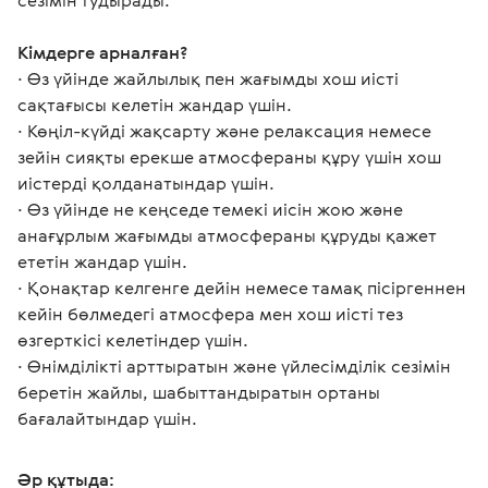
сезімін тудырады.
Кімдерге арналған?
∙ Өз үйінде жайлылық пен жағымды хош иісті 
сақтағысы келетін жандар үшін.
∙ Көңіл-күйді жақсарту және релаксация немесе 
зейін сияқты ерекше атмосфераны құру үшін хош 
иістерді қолданатындар үшін.
∙ Өз үйінде не кеңседе темекі иісін жою және 
анағұрлым жағымды атмосфераны құруды қажет 
ететін жандар үшін.
∙ Қонақтар келгенге дейін немесе тамақ пісіргеннен 
кейін бөлмедегі атмосфера мен хош иісті тез 
өзгерткісі келетіндер үшін.
∙ Өнімділікті арттыратын және үйлесімділік сезімін 
беретін жайлы, шабыттандыратын ортаны 
бағалайтындар үшін. 
Әр құтыда: