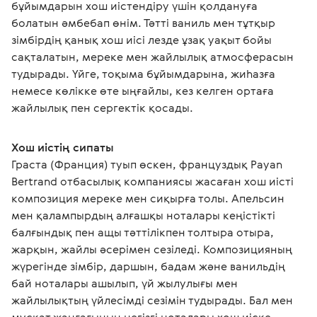
бұйымдарын хош иістендіру үшін қолдануға 
болатын әмбебап өнім. Тәтті ваниль мен тұтқыр 
зімбірдің қанық хош иісі лезде ұзақ уақыт бойы 
сақталатын, мереке мен жайлылық атмосферасын 
тудырады. Үйге, тоқыма бұйымдарына, жиһазға 
немесе көлікке өте ыңғайлы, кез келген ортаға 
жайлылық пен сергектік қосады. 
Хош иістің сипаты
Граста (Франция) туып өскен, француздық Payan 
Bertrand отбасылық компаниясы жасаған хош иісті 
композиция мереке мен сиқырға толы. Апельсин 
мен қалампырдың алғашқы ноталары кеңістікті 
балғындық пен ащы тәттілікпен толтыра отыра, 
жарқын, жайлы әсерімен сезіледі. Композицияның 
жүрегінде зімбір, даршын, бадам және ванильдің 
бай ноталары ашылып, үй жылулығы мен 
жайлылықтың үйлесімді сезімін тудырады. Бал мен 