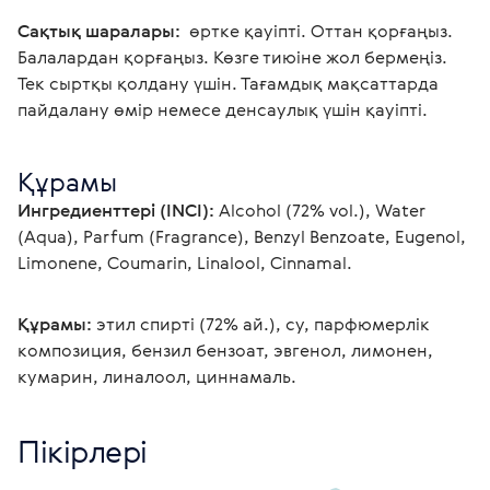
Сақтық шаралары: 
 өртке қауіпті. Оттан қорғаңыз. 
Балалардан қорғаңыз. Көзге тиюіне жол бермеңіз. 
Тек сыртқы қолдану үшін. Тағамдық мақсаттарда 
пайдалану өмір немесе денсаулық үшін қауіпті. 
Құрамы
Ингредиенттері (INCI):
 Alcohol (72% vol.), Water 
(Aqua), Parfum (Fragrance), Benzyl Benzoate, Eugenol, 
Limonene, Coumarin, Linalool, Cinnamal. 
Құрамы:
 этил спирті (72% ай.), су, парфюмерлік 
композиция, бензил бензоат, эвгенол, лимонен, 
кумарин, линалоол, циннамаль. 
Пікірлері