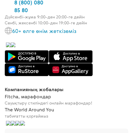
8 (800) 080
85 80
Дүйсенбі-жұма 9:00-ден 20:00-ге дейін
Сенбі, жексенбі 10:00-ден 19:00-ге дейін
60+ елге өнім жеткіземіз
Компанияның жобалары
Fitcha, марафондар
Сауықтыру стиліндегі онлайн марафондар!
The World Around You
табиғатты қорғаймыз