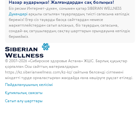
Назар аударыңыз! Жалғандардан сақ болыңыз!
Біз ресми Интернет-дүкен, сонымен қатар SIBERIAN WELLNESS
Дүкендері
арқылы сатылған тауарлардың тиісті сапасына кепілдік
береміз!
Егер сіз тауарды басқа сайттардан немесе
маркетплейстерден сатып алсаңыз, біз тауардың сапасына,
сондай-ақ сатушылардың сақтау шарттарын орындауына кепілдік
бермейміз.
© 2007–2026 «Сибирское здоровье Астана» ЖШС. Барлық құқықтар
қорғалған.
Осы сайттың материалдарын
https://kz.siberianwellness.com/kz-kz/ сайтына белсенді сілтемені
міндетті түрде орналастырған жағдайда ғана көшіруге рұқсат етіледі.
Пайдаланушының келісімі
Құпиялылық саясаты
Сатып алу шарттары