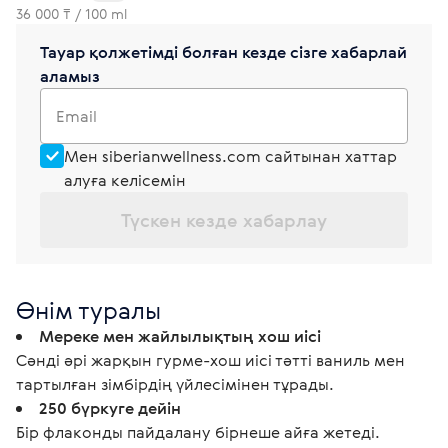
36 000 ₸ / 100 ml
Тауар қолжетімді болған кезде сізге хабарлай
аламыз
Email
Мен siberianwellness.com сайтынан хаттар
алуға келісемін
Түскен кезде хабарлау
Өнім туралы
Мереке мен жайлылықтың хош иісі
Сәнді әрі жарқын гурме-хош иісі тәтті ваниль мен
тартылған зімбірдің үйлесімінен тұрады.
250 бүркуге дейін
Бір флаконды пайдалану бірнеше айға жетеді.