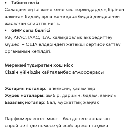
Табиғи негіз
Саладағы ең ірі және көне кәсіпорындардың бірінен
алынған бидай, арпа және қара бидай дәндерінен
жасалған спирттік негіз.
GMP сапа белгісі
IAF, APAC, IAAC, ILAC халықаралық аккредиттеу
мүшесі – ОША елдеріндегі жетекші сертификаттау
органының кепілдігі.
Мерекені тудыратын хош иіск
Сіздің үйіңіздің қайталанбас атмосферасы
Жоғарғы ноталар: 
 апельсин, қалампыр
Жүрек ноталары:
 зімбір, даршын, бадам, ваниль
Базалық ноталар:
 бал, мускаттық жаңғақ
Парфюмерленген мист – бұл денеге арналған 
спрей ретінде немесе үй-жайлар мен тоқыма 