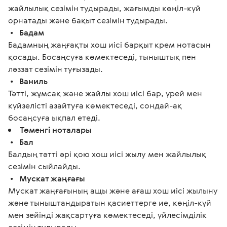
жайлылық сезімін тудырады, жағымды көңіл-күй
орнатады және бақыт сезімін тудырады.
•
Бадам
Бадамның жаңғақты хош иісі барқыт крем нотасын
қосады. Босаңсуға көмектеседі, тыныштық пен
ләззат сезімін туғызады.
•
Ваниль
Тәтті, жұмсақ және жайлы хош иісі бар, үрей мен
күйзелісті азайтуға көмектеседі, сондай-ақ
босаңсуға ықпал етеді.
Төменгі ноталары
•
Бал
Балдың тәтті әрі қою хош иісі жылу мен жайлылық
сезімін сыйлайды.
•
Мускат жаңғағы
Мускат жаңғағының ащы және ағаш хош иісі жылыну
және тыныштандыратын қасиеттерге ие, көңіл-күй
мен зейінді жақсартуға көмектеседі, үйлесімділік