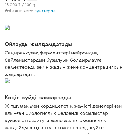
13 000 ₸ / 100 g
Өзі алып кету:
пунктерде
Ойлауды жылдамдатады
Саңырауқұлақ ферменттері нейрондық
байланыстардың бұзылуын болдырмауға
көмектеседі, зейін жадын және концентрациясын
жақсартады.
Көңіл-күйді жақсартады
Жіпшумақ мен кордицепстің жемісті денелерінен
алынған биологиялық белсенді қосылыстар
күйзелісті азайтуға және жалпы эмоциялық
жағдайды жақсартуға көмектеседі, жүйке