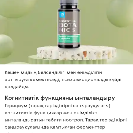
Кешен мидың белсенділігі мен өнімділігін 
арттыруға көмектеседі, психоэмоционалды күйді 
қолдайды.
Когнитивтік функцияны ынталандыру
Герициум (тарақ тәрізді кірпі саңырауқұлағы) – 
когнитивтік функциялар мен өнімділікті 
ынталандыратын табиғи ноотроп. Тарақ тәрізді кірпі 
саңырауқұлағында қамтылған ферменттер 