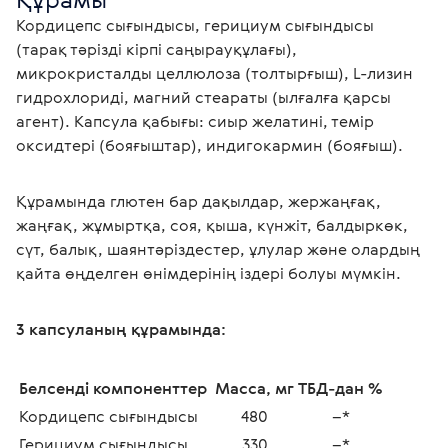
Кордицепс сығындысы, герициум сығындысы 
(тарақ тәрізді кірпі саңырауқұлағы), 
микрокристалды целлюлоза (толтырғыш), L-лизин 
гидрохлориді, магний стеараты (ылғалға қарсы 
агент). Капсула қабығы: сиыр желатині, темір 
оксидтері (бояғыштар), индигокармин (бояғыш). 
Құрамында глютен бар дақылдар, жержаңғақ, 
жаңғақ, жұмыртқа, соя, қыша, күнжіт, балдыркөк, 
сүт, балық, шаянтәріздестер, ұлулар және олардың 
қайта өңделген өнімдерінің іздері болуы мүмкін.
3 капсуланың құрамында:
Белсенді компоненттер 
Масса, мг
ТБД-дан %
Кордицепс сығындысы 
480
–*
Герициум сығындысы 
330
–*