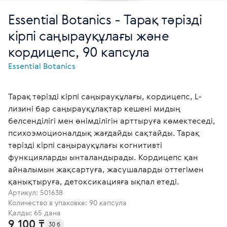
Essential Botanics - Тарақ тәрізді
кірпі саңырауқұлағы және
кордицепс, 90 капсула
Essential Botanics
Тарақ тәрізді кірпі саңырауқұлағы, кордицепс, L-
лизині бар саңырауқұлақтар кешені мидың
белсенділігі мен өнімділігін арттыруға көмектеседі,
психоэмоционалдық жағдайды сақтайды. Тарақ
тәрізді кірпі саңырауқұлағы когнитивті
функцияларды ынталандырады. Кордицепс қан
айналымын жақсартуға, жасушаларды оттегімен
қанықтыруға, детоксикацияға ықпал етеді.
Артикул:
501638
Количество в упаковке: 90 капсула
Қалды: 65 дана
9 100 ₸
30 б