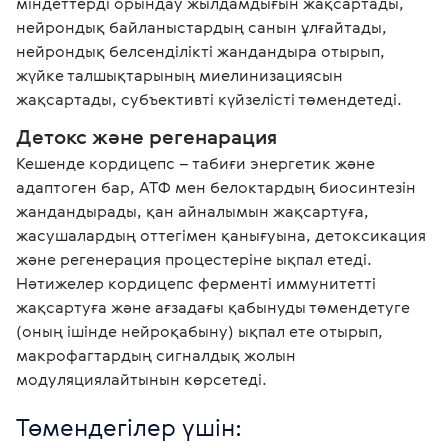
міндеттерді орындау жылдамдығын жақсартады, 
нейрондық байланыстардың санын ұлғайтады, 
нейрондық белсенділікті жандандыра отырып, 
жүйке талшықтарының миелинизациясын 
жақсартады, субъективті күйзелісті төмендетеді. 
Детокс және регенарация
Кешенде кордицепс – табиғи энергетик және 
адаптоген бар, АТФ мен белоктардың биосинтезін 
жандандырады, қан айналымын жақсартуға, 
жасушалардың оттегімен қанығуына, детоксикация 
және регенерация процестеріне ықпал етеді.

Нәтижелер кордицепс ферменті иммунитетті 
жақсартуға және ағзадағы қабынуды төмендетуге 
(оның ішінде нейроқабыну) ықпал ете отырып, 
макрофагтардың сигналдық жолын 
модуляциялайтынын көрсетеді. 
Төмендегілер үшін: