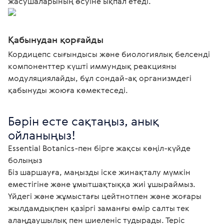
жасушаларының өсуіне ықпал етеді.
Қабынудан қорғайды
Кордицепс сығындысы және биологиялық белсенді
компоненттер күшті иммундық реакцияны
модуляциялайды, бұл сондай-ақ организмдегі
қабынуды жоюға көмектеседі.
Бәрін есте сақтаңыз, анық 
ойланыңыз! 
Essential Botanics-пен бірге жақсы көңіл-күйде 
болыңыз

Біз шаршауға, маңызды іске жинақталу мүмкін 
еместігіне және ұмытшақтыққа жиі ұшыраймыз. 
Үйдегі және жұмыстағы цейтнотпен және жоғары 
жылдамдықпен қазіргі заманғы өмір салты тек 
алаңдаушылық пен шиеленіс тудырады. Теріс 