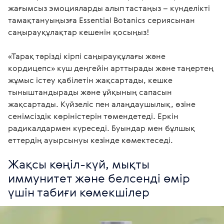
жағымсыз эмоцияларды алып тастаңыз – күнделікті 
тамақтануыңызға Essential Botanics сериясынан 
саңырауқұлақтар кешенін қосыңыз!

«Тарақ тәрізді кірпі саңырауқұлағы және 
кордицепс» күш деңгейін арттырады және таңертең 
жұмыс істеу қабілетін жақсартады, кешке 
тыныштандырады және ұйқының сапасын 
жақсартады. Күйзеліс пен алаңдаушылық, өзіне 
сенімсіздік көріністерін төмендетеді. Еркін 
радикалдармен күреседі. Буындар мен бұлшық 
еттердің ауырсынуы кезінде көмектеседі. 
Жақсы көңіл-күй, мықты 
иммунитет және белсенді өмір 
үшін табиғи көмекшілер