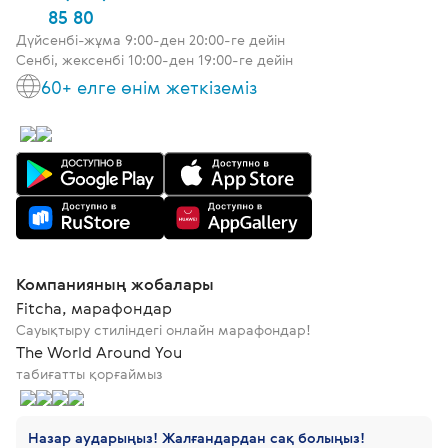
85 80
Дүйсенбі-жұма 9:00-ден 20:00-ге дейін
Сенбі, жексенбі 10:00-ден 19:00-ге дейін
60+ елге өнім жеткіземіз
Компанияның жобалары
Fitcha, марафондар
Сауықтыру стиліндегі онлайн марафондар!
The World Around You
табиғатты қорғаймыз
Назар аударыңыз! Жалғандардан сақ болыңыз!