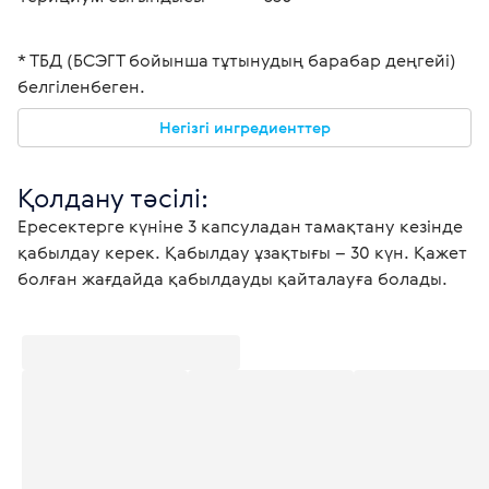
* ТБД (БСЭГТ бойынша тұтынудың барабар деңгейі) 
белгіленбеген.
Негізгі ингредиенттер
Қолдану тәсілі: 
Ересектерге күніне 3 капсуладан тамақтану кезінде 
қабылдау керек. Қабылдау ұзақтығы – 30 күн. Қажет 
болған жағдайда қабылдауды қайталауға болады. 