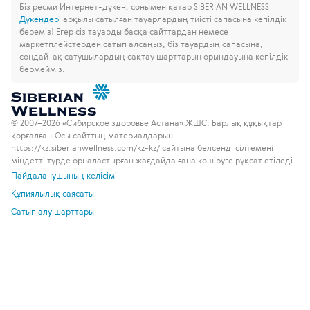
Біз ресми Интернет-дүкен, сонымен қатар SIBERIAN WELLNESS
Дүкендері
арқылы сатылған тауарлардың тиісті сапасына кепілдік
береміз!
Егер сіз тауарды басқа сайттардан немесе
маркетплейстерден сатып алсаңыз, біз тауардың сапасына,
сондай-ақ сатушылардың сақтау шарттарын орындауына кепілдік
бермейміз.
© 2007–2026 «Сибирское здоровье Астана» ЖШС. Барлық құқықтар
қорғалған.
Осы сайттың материалдарын
https://kz.siberianwellness.com/kz-kz/ сайтына белсенді сілтемені
міндетті түрде орналастырған жағдайда ғана көшіруге рұқсат етіледі.
Пайдаланушының келісімі
Құпиялылық саясаты
Сатып алу шарттары