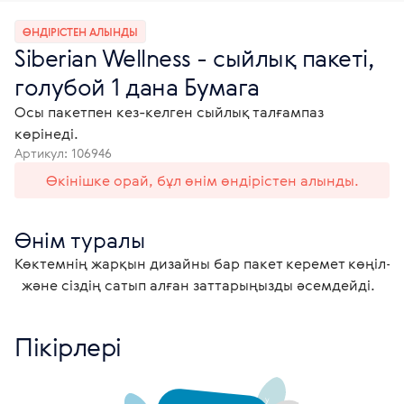
ӨНДІРІСТЕН АЛЫНДЫ
Siberian Wellness - сыйлық пакеті,
голубой 1 дана Бумага
Осы пакетпен кез-келген сыйлық талғампаз
көрінеді.
Артикул:
106946
Өкінішке орай, бұл өнім өндірістен алынды.
Өнім туралы
Көктемнің жарқын дизайны бар пакет керемет көңіл-к
  және сіздің сатып алған заттарыңызды әсемдейді.
Пікірлері