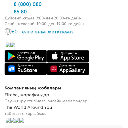
8 (800) 080
85 80
Дүйсенбі-жұма 9:00-ден 20:00-ге дейін
Сенбі, жексенбі 10:00-ден 19:00-ге дейін
60+ елге өнім жеткіземіз
Компанияның жобалары
Fitcha, марафондар
Сауықтыру стиліндегі онлайн марафондар!
The World Around You
табиғатты қорғаймыз