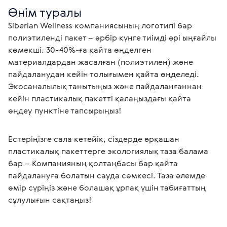
Өнім туралы
Siberian Wellness компаниясының логотипі бар 
полиэтиленді пакет – әрбір күнге тиімді әрі ыңғайлы 
көмекші. 30-40%-ға қайта өңделген 
материалдардан жасалған (полиэтилен) және 
пайдаланудан кейін толығымен қайта өңделеді. 
Экосаналылық танытыңыз және пайдаланғаннан 
кейін пластикалық пакетті қалаңыздағы қайта 
өңдеу пунктіне тапсырыңыз!
Естеріңізге сала кетейік, сіздерде әрқашан 
пластикалық пакеттерге экологиялық таза балама 
бар – Компанияның қолтаңбасы бар қайта 
пайдалануға болатын сауда сөмкесі. Таза әлемде 
өмір сүріңіз және болашақ ұрпақ үшін табиғаттың 
сұлулығын сақтаңыз!