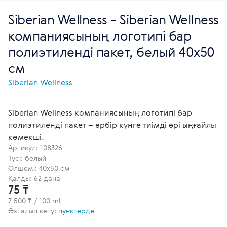
Siberian Wellness - Siberian Wellness
компаниясының логотипі бар
полиэтиленді пакет, белый 40х50
см
Siberian Wellness
Siberian Wellness компаниясының логотипі бар
полиэтиленді пакет – әрбір күнге тиімді әрі ыңғайлы
көмекші.
Артикул:
108326
Түсі: белый
Өлшемі: 40х50 см
Қалды: 62 дана
75 ₸
7 500 ₸ / 100 ml
Өзі алып кету:
пунктерде