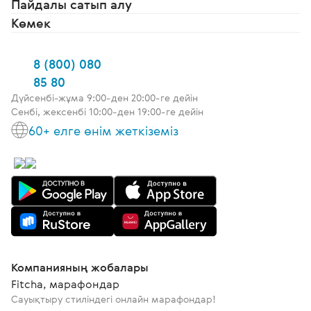
Пайдалы сатып алу
Көмек
8 (800) 080
85 80
Дүйсенбі-жұма 9:00-ден 20:00-ге дейін
Сенбі, жексенбі 10:00-ден 19:00-ге дейін
60+ елге өнім жеткіземіз
Компанияның жобалары
Fitcha, марафондар
Сауықтыру стиліндегі онлайн марафондар!