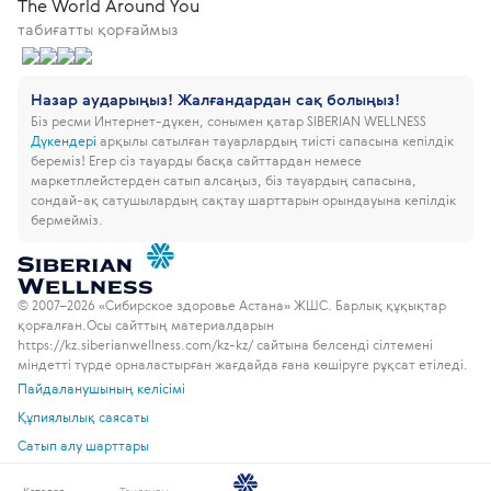
The World Around You
табиғатты қорғаймыз
Назар аударыңыз! Жалғандардан сақ болыңыз!
Біз ресми Интернет-дүкен, сонымен қатар SIBERIAN WELLNESS
Дүкендері
арқылы сатылған тауарлардың тиісті сапасына кепілдік
береміз!
Егер сіз тауарды басқа сайттардан немесе
маркетплейстерден сатып алсаңыз, біз тауардың сапасына,
сондай-ақ сатушылардың сақтау шарттарын орындауына кепілдік
бермейміз.
© 2007–2026 «Сибирское здоровье Астана» ЖШС. Барлық құқықтар
қорғалған.
Осы сайттың материалдарын
https://kz.siberianwellness.com/kz-kz/ сайтына белсенді сілтемені
міндетті түрде орналастырған жағдайда ғана көшіруге рұқсат етіледі.
Пайдаланушының келісімі
Құпиялылық саясаты
Сатып алу шарттары