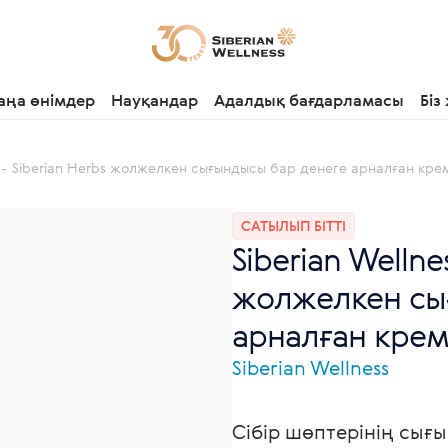
аңа өнімдер
Науқандар
Адалдық бағдарламасы
Біз
ss - Siberian Herbs жолжелкен сығындысы бар денеге арналған кре
САТЫЛЫП БІТТІ
Siberian Wellne
жолжелкен сы
арналған крем
Siberian Wellness
Сібір шөптерінің сығ