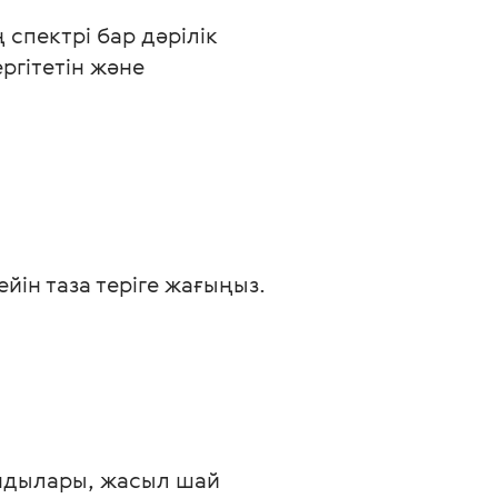
спектрі бар дәрілік
ргітетін және
йін таза теріге жағыңыз.
ндылары, жасыл шай 