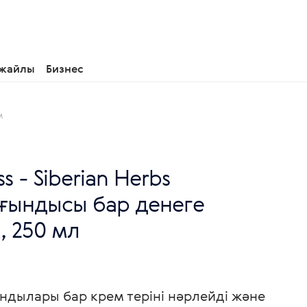
 жайлы
Бизнес
м
ss - Siberian Herbs
ғындысы бар денеге
, 250 мл
ындылары бар крем теріні нәрлейді және