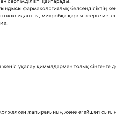
н серпімділікті қайтарады.
ығындысы
фармакологиялық белсенділіктің кең 
антиоксидантты, микробқа қарсы әсерге ие, се
ие.
 жеңіл уқалау қимылдармен толық сіңгенге де
жолжелкен жапырағының және өгейшөп сығы