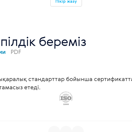
Пікір жазу
пілдік береміз
вии
PDF
ықаралық стандарттар бойынша сертификаттал
мтамасыз етеді.