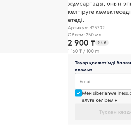
жұмсартады, оның эп
келтіруге көмектеседі
етеді.
Артикул:
425702
Объем: 250 мл
2 900 ₸
9.4 б
1 160 ₸ / 100 ml
Тауар қолжетімді болған
аламыз
Email
Мен siberianwellness
алуға келісемін
Түскен кезд