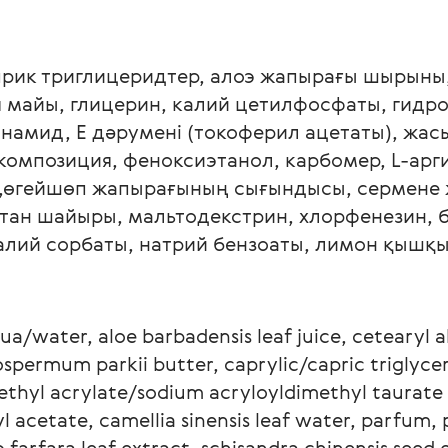
прик триглицеридтер, алоэ жапырағы шырыны,
 майы, глицерин, калий цетилфосфаты, гидро
инамид, Е дәрумені (токоферил ацетаты), жа
композиция, феноксиэтанол, карбомер, L-арг
өгейшөп жапырағының сығындысы, сермене ж
тан шайыры, мальтодекстрин, хлорфенезин, бе
алий сорбаты, натрий бензоаты, лимон қышқы
ua/water, aloe barbadensis leaf juice, cetearyl a
ospermum parkii butter, caprylic/capric triglycer
ethyl acrylate/sodium acryloyldimethyl taurate
l acetate, camellia sinensis leaf water, parfum,
o farfara leaf extract, schisandra chinensis seed 