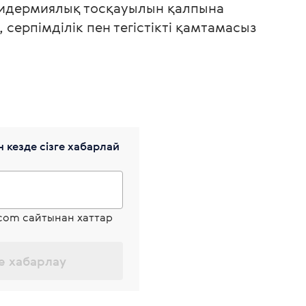
идермиялық тосқауылын қалпына
, серпімділік пен тегістікті қамтамасыз
 кезде сізге хабарлай
.com сайтынан хаттар
е хабарлау