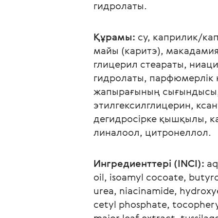
гидролаты.
Құрамы:
 су, каприлик/ка
майы (каритэ), макадамия
глицерил стеараты, ниац
гидролаты, парфюмерлік 
жапырағының сығындысы,
этилгексилглицерин, ксан
дегидросірке қышқылы, к
линалоол, цитронеллол.
Ингредиенттері (INCI):
 aq
oil, isoamyl cocoate, butyr
urea, niacinamide, hydroxy
cetyl phosphate, tocophery
major leaf extract, tussilag