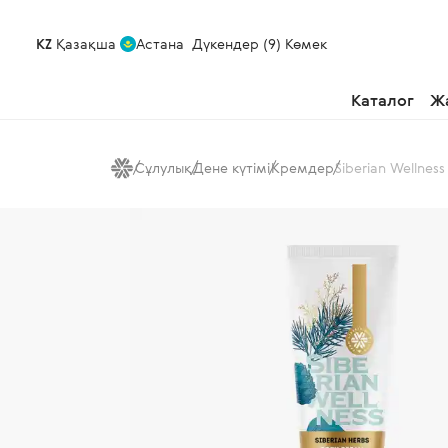
KZ
Қазақша
Астана
Дүкендер (9)
Көмек
Каталог
Ж
Сұлулық
Дене күтімі
Кремдер
Siberian Wellne