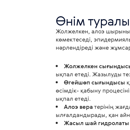
Өнім туралы
Жолжелкен, алоэ шырыны 
көмектеседі, эпидермиялық
нәрлендіреді және жұмсар
Жолжелкен сығындыс
ықпал етеді. Жазылуды те
Өгейшөп сығындысы
қ
өсімдік- қабыну процесіні
ықпал етеді.
Алоэ вера
терінің жағ
ылғалдандырады, қан ай
Жасыл шай гидролаты