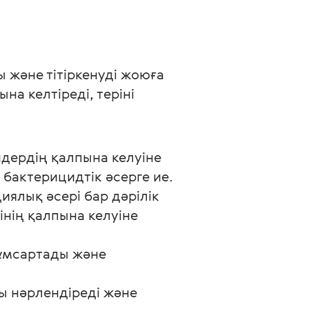
және тітіркенуді жоюға 
на келтіреді, теріні 
ндердің қалпына келуіне
 бактерицидтік әсерге ие.
ялық әсері бар дәрілік
інің қалпына келуіне
жұмсартады және
ы нәрлендіреді және