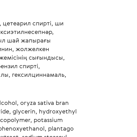
 цетеарил спирті, ши 
ксиэтилнесепнәр, 
сыл шай жапырағы 
инин, жолжелкен 
емісінің сығындысы, 
нзил спирті, 
лы, гексилциннамаль, 
lcohol, oryza sativa bran 
ide, glycerin, hydroxyethyl 
 copolymer, potassium 
 phenoxyethanol, plantago 
extract, sodium stearoyl 