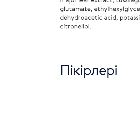
glutamate, ethylhexylglycer
dehydroacetic acid, potassi
citronellol.
Пікірлері