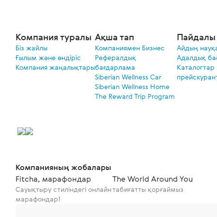
Компания туралы
Ақша тап
Пайдалы 
Біз жайлы
Компаниямен Бизнес
Айдың науқ
Ғылым және өндіріс
Рефералдық
Адалдық ба
Компания жаңалықтары
бағдарлама
Каталогтар
Siberian Wellness Car
прейскуран
Siberian Wellness Home
The Reward Trip Program
Компанияның жобалары
Fitcha, марафондар
The World Around You
Сауықтыру стиліндегі онлайн
табиғатты қорғаймыз
марафондар!