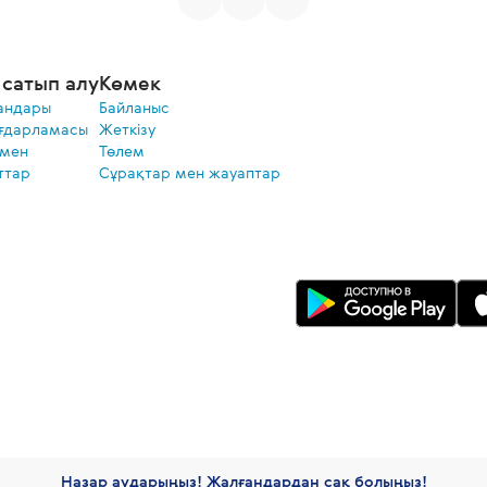
сатып алу
Көмек
андары
Байланыс
ғдарламасы
Жеткізу
 мен
Төлем
ттар
Сұрақтар мен жауаптар
Назар аударыңыз! Жалғандардан сақ болыңыз!