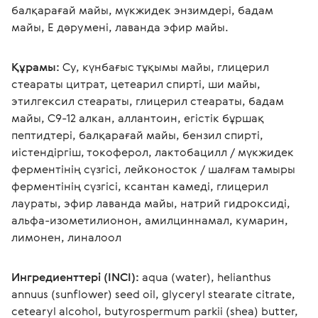
балқарағай майы, мүкжидек энзимдері, бадам 
майы, Е дәрумені, лаванда эфир майы.
Құрамы:
 Су, күнбағыс тұқымы майы, глицерил 
стеараты цитрат, цетеарил спирті, ши майы, 
этилгексил стеараты, глицерил стеараты, бадам 
майы, С9-12 алкан, аллантоин, егістік бұршақ 
пептидтері, балқарағай майы, бензил спирті, 
иістендіргіш, токоферол, лактобацилл / мүкжидек 
ферментінің сүзгісі, лейконосток / шалғам тамыры 
ферментінің сүзгісі, ксантан камеді, глицерил 
лаураты, эфир лаванда майы, натрий гидроксиді, 
альфа-изометилионон, амилциннамал, кумарин, 
лимонен, линалоол 
Ингредиенттері (INCI):
 aqua (water), helianthus 
annuus (sunflower) seed oil, glyceryl stearate citrate, 
cetearyl alcohol, butyrospermum parkii (shea) butter, 