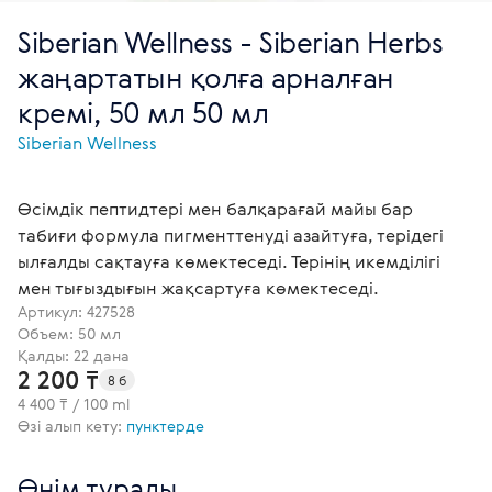
Siberian Wellness - Siberian Herbs
жаңартатын қолға арналған
кремі, 50 мл 50 мл
Siberian Wellness
Өсімдік пептидтері мен балқарағай майы бар
табиғи формула пигменттенуді азайтуға, терідегі
ылғалды сақтауға көмектеседі. Терінің икемділігі
мен тығыздығын жақсартуға көмектеседі.
Артикул:
427528
Объем: 50 мл
Қалды: 22 дана
2 200 ₸
8 б
4 400 ₸ / 100 ml
Өзі алып кету:
пунктерде
Өнім туралы