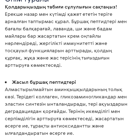
Қолдарыңыздың табиғи сұлулығын сақтаңыз!
Ерекше назар мен күтімді қажет ететін теріге 
арналған таптырмас құрал. Бұршақ пептидтері мен 
бағалы балқарағай, лаванда, ши және бадам 
майлары бар жасартатын крем оңтайлы 
нәрлендіреді, жергілікті иммунитетті және 
тосқауыл функцияларын арттырады, қолдың 
құрғақ, жұқа және жас терісінің тығыздығын 
арттыруға көмектеседі.
Жасыл бұршақ пептидтері
Алмастырылмайтын аминқышқылдарының толық
көзі. Терідегі коллаген, гликозаминогликандар мен
эластин синтезін ынталандырады, тері ақуыздарын
деградациядан қорғайды. Терінің икемділігі мен
серпімділігін арттыруға көмектеседі, жасартатын
әсерге ие, тұрақты антиоксидантты және
ылғалдандыратын әсерге ие.