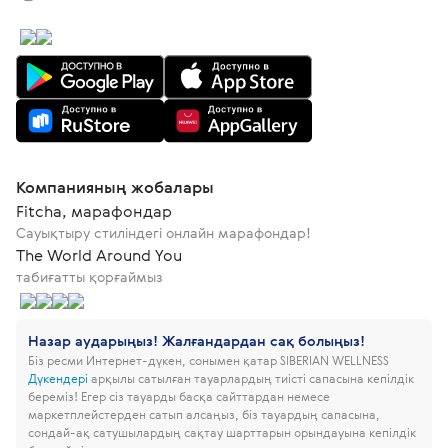
Компанияның жобалары
Fitcha, марафондар
Сауықтыру стиліндегі онлайн марафондар!
The World Around You
табиғатты қорғаймыз
Назар аударыңыз! Жалғандардан сақ болыңыз!
Біз ресми Интернет-дүкен, сонымен қатар SIBERIAN WELLNESS
Дүкендері
арқылы сатылған тауарлардың тиісті сапасына кепілдік
береміз!
Егер сіз тауарды басқа сайттардан немесе
маркетплейстерден сатып алсаңыз, біз тауардың сапасына,
сондай-ақ сатушылардың сақтау шарттарын орындауына кепілдік