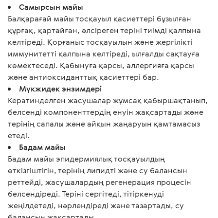
Самырсын майы
Балқарағай майы тосқауыл қасиеттері бұзылған
құрғақ, қартайған, әлсіреген теріні тиімді қалпына
келтіреді. Қорғаныс тосқауылын және жергілікті
иммунитетті қалпына келтіреді, ылғалды сақтауға
көмектеседі. Қабынуға қарсы, аллергияға қарсы
және антиоксиданттық қасиеттері бар.
Мүкжидек энзимдері
Кератинделген жасушалар жұмсақ қабыршақтанып,
белсенді компоненттердің енуін жақсартады және
терінің сапалы және айқын жаңаруын қамтамасыз
етеді.
Бадам майы
Бадам майы эпидермиялық тосқауылдың
өткізгіштігін, терінің липидті және су балансын
реттейді, жасушалардың регенерация процесін
белсендіреді. Теріні сергітеді, тітіркенуді
жеңілдетеді, нәрлендіреді және тазартады, су
балансын жақсартады.