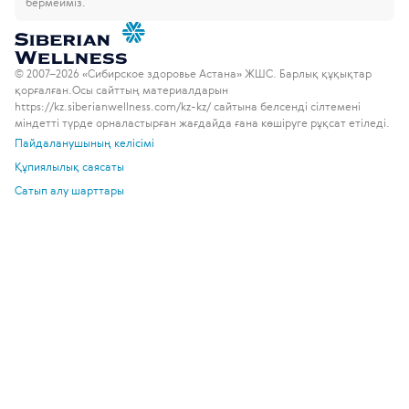
бермейміз.
© 2007–2026 «Сибирское здоровье Астана» ЖШС. Барлық құқықтар
қорғалған.
Осы сайттың материалдарын
https://kz.siberianwellness.com/kz-kz/ сайтына белсенді сілтемені
міндетті түрде орналастырған жағдайда ғана көшіруге рұқсат етіледі.
Пайдаланушының келісімі
Құпиялылық саясаты
Сатып алу шарттары