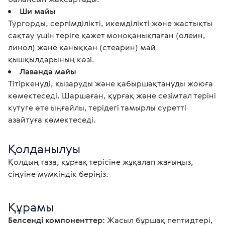
Ши майы
Тургорды, серпімділікті, икемділікті және жастықты
сақтау үшін теріге қажет моноқанықпаған (олеин,
линол) және қаныққан (стеарин) май
қышқылдарының көзі.
Лаванда майы
Тітіркенуді, қызаруды және қабыршақтануды жоюға
көмектеседі. Шаршаған, құрғақ және сезімтал теріні
күтуге өте ыңғайлы, терідегі тамырлы суретті
азайтуға көмектеседі.
Қолданылуы
Қолдың таза, құрғақ терісіне жұқалап жағыңыз, 
сіңуіне мүмкіндік беріңіз. 
Құрамы
Белсенді компоненттер:
 Жасыл бұршақ пептидтері, 