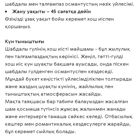
шабдалы мен талғампаз османтустың нәзік үйлесімі.
Жану уақыты – 45 сағатқа дейін
Өзіңізді ұзақ уақыт бойы керемет хош иіспен
қоршаңыз.
Күн тыныштығы
Шабдалы гүлінің хош иісті майшамы - бұл жылулық 
пен талғампаздықтың көрінісі. Жеңіл, тәтті-гүлді 
хош иіс күн шуақты бақшаға ауысады, онда піскен 
шабдалы гүлденген османтуспен кездеседі. 
Мұндай букет кеңістікті үйлесімділікпен толтырады 
және жаздың шуақты күнінің, жайлылық пен 
тыныштықтың атмосферасын жасайды.
Мақта таяқшасы бар табиғи балауыздан жасалған 
шам қосымша түтінсіз жұмсақ жалынмен жанады 
және интерьерге тамаша сәйкес келеді. Отбасылық 
кештер мен романтикалық кездесулерге жарайды, 
бұл керемет сыйлық болады.