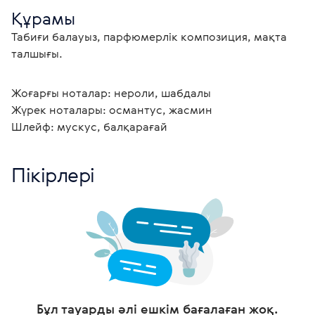
Құрамы
Табиғи балауыз, парфюмерлік композиция, мақта 
талшығы.
Жоғарғы ноталар: нероли, шабдалы
Жүрек ноталары: османтус, жасмин
Шлейф: мускус, балқарағай
Пікірлері
Бұл тауарды әлі ешкім бағалаған жоқ.