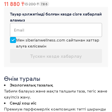
11 880 ₸
13 200 ₸
7.8 б
Тауар қолжетімді болған кезде сізге хабарлай
аламыз
Email
Мен siberianwellness.com сайтынан хаттар
алуға келісемін
Түскен кезде хабарлау
Өнім туралы
Экологиялық тазалық
Табиғи балауыз және мақта талшығы таза, тегіс және
қауіпсіз жану.
Сәнді хош иіс
Премиум парфюмерлік композиция: тәтті шырынды