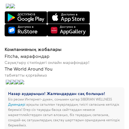
Компанияның жобалары
Fitcha, марафондар
Сауықтыру стиліндегі онлайн марафондар!
The World Around You
табиғатты қорғаймыз
Назар аударыңыз! Жалғандардан сақ болыңыз!
Біз ресми Интернет-дүкен, сонымен қатар SIBERIAN WELLNESS
Дүкендері
арқылы сатылған тауарлардың тиісті сапасына кепілдік
береміз!
Егер сіз тауарды басқа сайттардан немесе
маркетплейстерден сатып алсаңыз, біз тауардың сапасына,
сондай-ақ сатушылардың сақтау шарттарын орындауына кепілдік
бермейміз.