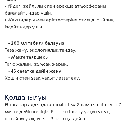
• Үйдегі жайлылық пен ерекше атмосфераны 
бағалайтындар үшін.
• Жақындары мен әріптестеріне стильді сыйлық 
іздейтіндер үшін.
   • 
200 мл табиғи балауыз
Таза жану, экологиялық таңдау.
   • 
Мақта таяқшасы
Тегіс жалын, жұмсақ жарық.
   • 
45 сағатқа дейін жану
Хош иістен ұзақ уақыт ләззат алу. 
Қолданылуы
Әр жанар алдында хош иісті майшамның пілтесін 7 
мм-ге дейін кесіңіз. Бір реткі жану уақытының 
оңтайлы ұзақтығы – 3 сағатқа дейін. 