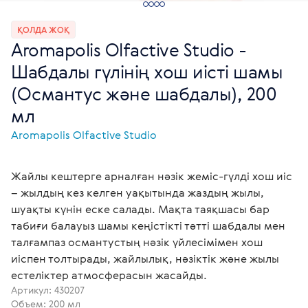
ҚОЛДА ЖОҚ
Aromapolis Olfactive Studio -
Шабдалы гүлінің хош иісті шамы
(Османтус және шабдалы), 200
мл
Aromapolis Olfactive Studio
Жайлы кештерге арналған нәзік жеміс-гүлді хош иіс
– жылдың кез келген уақытында жаздың жылы,
шуақты күнін еске салады. Мақта таяқшасы бар
табиғи балауыз шамы кеңістікті тәтті шабдалы мен
талғампаз османтустың нәзік үйлесімімен хош
иіспен толтырады, жайлылық, нәзіктік және жылы
естеліктер атмосферасын жасайды.
Артикул:
430207
Объем: 200 мл