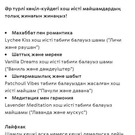
Әр түрлі көңіл-күйдегі хош иісті майшамдардың 
толық жинағын жинаңыз! 
Махаббат пен романтика
Lychee Kiss хош иісті табиғи балауыз шамы ("Личи
және раушан")
Шаттық және мереке
Vanilla Dreams хош иісті табиғи балауыз шамы
("Ваниль және дәмдеуіштер")
Шығармашылық және шабыт
Patchouli Vibes табиғи балауыздан жасалған хош
иісті майшам ("Пачули және давана")
Медитация мен гармония
Lavender Meditation хош иісті табиғи балауыз
майшамы ("Лаванда және мускус")
Лайфхак
Шамды кешкі асқа немесе кешкі демалысқа дейін 