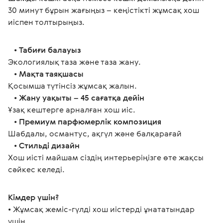
30 минут бұрын жағыңыз – кеңістікті жұмсақ хош 
иіспен толтырыңыз.
   • 
Табиғи балауыз
Экологиялық таза және таза жану.
   • 
Мақта таяқшасы
Қосымша түтінсіз жұмсақ жалын.
   • 
Жану уақыты – 45 сағатқа дейін 
Ұзақ кештерге арналған хош иіс.
   • 
Премиум парфюмерлік композиция
Шабдалы, османтус, ақгүл және балқарағай
   • 
Стильді дизайн
Хош иісті майшам сіздің интерьеріңізге өте жақсы 
сәйкес келеді. 
Кімдер үшін?
• Жұмсақ жеміс-гүлді хош иістерді ұнататындар 
үшін.