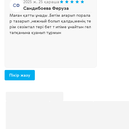
2025 ж. 25 қараша
СФ
Сандибоева Феруза
Маған қатты ұнады .Бетім ағарып порала
р тазарып ,нежный болып қалды,менің те
рім сезімтал тері бет т ипіме ұнайтын гел
тапқанына қуанып тұрмын
Пікір жазу