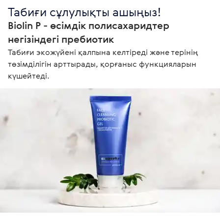
Табиғи сұлулықты ашыңыз!
Biolin P - өсімдік полисахаридтер 
негізіндегі пребиотик
Табиғи экожүйені қалпына келтіреді және терінің 
төзімділігін арттырады, қорғаныс функцияларын 