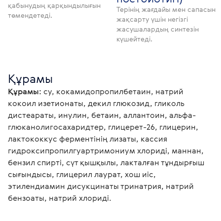
қабынудың қарқындылығын
Терінің жағдайы мен сапасын
төмендетеді.
жақсарту үшін негізгі
жасушалардың синтезін
күшейтеді.
Құрамы
Құрамы:
 су, кокамидопропилбетаин, натрий 
кокоил изетионаты, декил глюкозид, гликоль 
дистеараты, инулин, бетаин, аллантоин, альфа-
глюканолигосахаридтер, глицерет-26, глицерин, 
лактококкус ферментінің лизаты, кассия 
гидроксипропилгуартримониум хлориді, маннан, 
бензил спирті, сүт қышқылы, лакталған тұндырғыш 
сығындысы, глицерил лаурат, хош иіс, 
этилендиамин дисукцинаты тринатрия, натрий 
бензоаты, натрий хлориді.