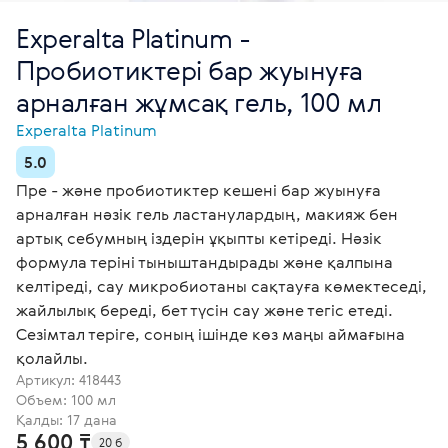
Experalta Platinum -
Пробиотиктері бар жуынуға
арналған жұмсақ гель, 100 мл
Experalta Platinum
5.0
Пре - және пробиотиктер кешені бар жуынуға
арналған нәзік гель ластанулардың, макияж бен
артық себумның іздерін ұқыпты кетіреді. Нәзік
формула теріні тыныштандырады және қалпына
келтіреді, сау микробиотаны сақтауға көмектеседі,
жайлылық береді, бет түсін сау және тегіс етеді.
Сезімтал теріге, соның ішінде көз маңы аймағына
қолайлы.
Артикул:
418443
Объем: 100 мл
Қалды: 17 дана
5 600 ₸
20 б