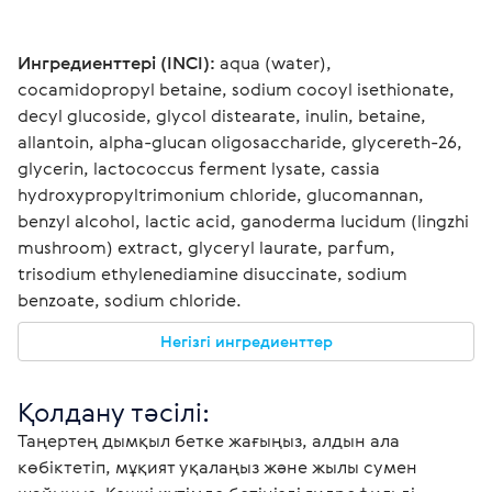
Ингредиенттері (INCI):
 aqua (water), 
cocamidopropyl betaine, sodium cocoyl isethionate, 
decyl glucoside, glycol distearate, inulin, betaine, 
allantoin, alpha-glucan oligosaccharide, glycereth-26, 
glycerin, lactococcus ferment lysate, cassia 
hydroxypropyltrimonium chloride, glucomannan, 
benzyl alcohol, lactic acid, ganoderma lucidum (lingzhi 
mushroom) extract, glyceryl laurate, parfum, 
trisodium ethylenediamine disuccinate, sodium 
benzoate, sodium chloride.
Негізгі ингредиенттер
Қолдану тәсілі: 
Таңертең дымқыл бетке жағыңыз, алдын ала 
көбіктетіп, мұқият уқалаңыз және жылы сумен 