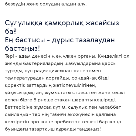
безеудің және солудың алдын алу.
Сұлулыққа қамқорлық жасайсыз 
ба?

Ең бастысы - дұрыс тазалаудан 
Тері - адам денесінің ең үлкен органы. Күнделікті ол 
зиянды бактериялардың шабуылдарына қарсы 
тұрады, күн радиациясынан және төмен 
температурадан қорғайды, сондай-ақ бізді 
қоректік заттардың жетіспеушілігінен, 
ұйқысыздықтан, жұмыстағы стресстен және кешкі 
аспен бірге бірнеше стакан шарапты кешіреді.

Бет терісіне жұмсақ күтім, сұлулық пен махаббат 
сыйлаңыз - терінің табиғи экожүйесін қалпына 
келтіретін про-және пребиоток кешені бар жаңа 