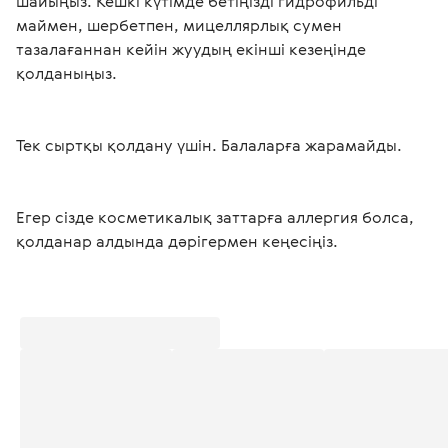
шайыңыз. Кешкі күтімде бетіңізді гидрофильді 
маймен, шербетпен, мицеллярлық сумен 
тазалағаннан кейін жуудың екінші кезеңінде 
Егер сізде косметикалық заттарға аллергия болса, 
қолданар алдында дәрігермен кеңесіңіз.
