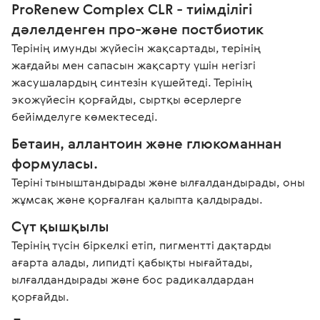
ProRenew Complex CLR - тиімділігі 
дәлелденген про-және постбиотик
Терінің имунды жүйесін жақсартады, терінің 
жағдайы мен сапасын жақсарту үшін негізгі 
жасушалардың синтезін күшейтеді. Терінің 
экожүйесін қорғайды, сыртқы әсерлерге 
Бетаин, аллантоин және глюкоманнан 
формуласы.
Теріні тыныштандырады және ылғалдандырады, оны 
Сүт қышқылы
Терінің түсін біркелкі етіп, пигментті дақтарды 
ағарта алады, липидті қабықты нығайтады, 
ылғалдандырады және бос радикалдардан 