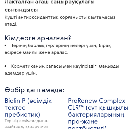
Лакталған ағаш саңырауқұлағы 
сығындысы
Күшті антиоксиданттық қорғанысты қамтамасыз 
Кімдерге арналған?
Терінің барлық түрлерінің иелері үшін, бірақ 
әсіресе майлы және аралас.
Косметиканың сапасы мен қауіпсіздігі маңызды 
Әрбір қаптамада:
Biolin P (өсімдік
ProRenew Complex
тектес
CLR™ (сүт қышқылы
пребиотик)
бактерияларының
про-және
Терінің сезімталдығын
азайтады, қызару мен
постбиотигі)