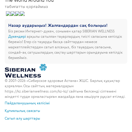
табиғатты қорғаймыз
Назар аударыңыз! Жалғандардан сақ болыңыз!
Біз ресми Интернет-дүкен, сонымен қатар SIBERIAN WELLNESS
Дүкендері
арқылы сатылған тауарлардың тиісті сапасына кепілдік
береміз!
Егер сіз тауарды басқа сайттардан немесе
маркетплейстерден сатып алсаңыз, біз тауардың сапасына,
сондай-ақ сатушылардың сақтау шарттарын орындауына кепілдік
бермейміз.
© 2007–2026 «Сибирское здоровье Астана» ЖШС. Барлық құқықтар
қорғалған.
Осы сайттың материалдарын
https://kz.siberianwellness.com/kz-kz/ сайтына белсенді сілтемені
міндетті түрде орналастырған жағдайда ғана көшіруге рұқсат етіледі.
Пайдаланушының келісімі
Құпиялылық саясаты
Сатып алу шарттары