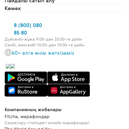
Пайдалы сатып алу
Көмек
8 (800) 080
85 80
Дүйсенбі-жұма 9:00-ден 20:00-ге дейін
Сенбі, жексенбі 10:00-ден 19:00-ге дейін
60+ елге өнім жеткіземіз
Компанияның жобалары
Fitcha, марафондар
Сауықтыру стиліндегі онлайн марафондар!
The World Around You