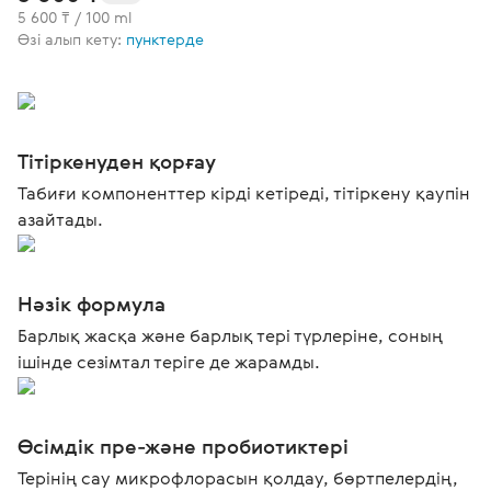
5 600 ₸ / 100 ml
Өзі алып кету:
пунктерде
Тітіркенуден қорғау
Табиғи компоненттер кірді кетіреді, тітіркену қаупін
азайтады.
Нәзік формула
Барлық жасқа және барлық тері түрлеріне, соның
ішінде сезімтал теріге де жарамды.
Өсімдік пре-және пробиотиктері
Терінің сау микрофлорасын қолдау, бөртпелердің,