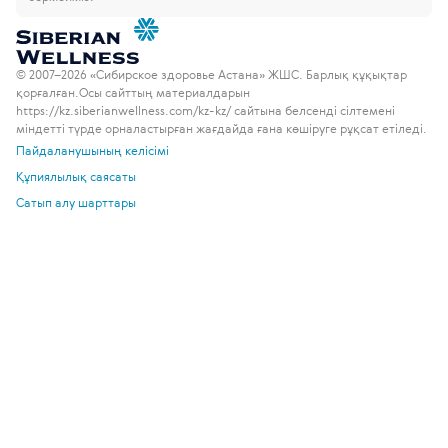
© 2007–2026 «Сибирское здоровье Астана» ЖШС. Барлық құқықтар
қорғалған.
Осы сайттың материалдарын
https://kz.siberianwellness.com/kz-kz/ сайтына белсенді сілтемені
міндетті түрде орналастырған жағдайда ғана көшіруге рұқсат етіледі.
Пайдаланушының келісімі
Құпиялылық саясаты
Сатып алу шарттары