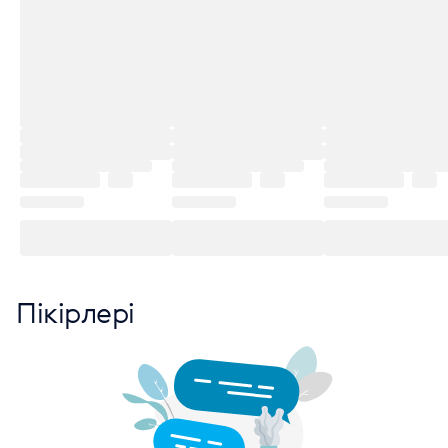
Пікірлері