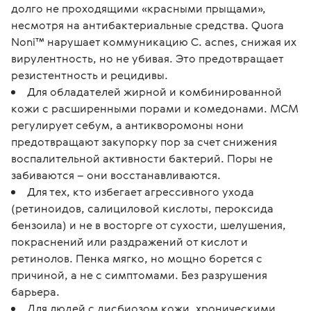
долго не проходящими «красными прыщами»,
несмотря на антибактериальные средства. Quora
Noni™ нарушает коммуникацию C. acnes, снижая их
вирулентность, но не убивая. Это предотвращает
резистентность и рецидивы.
Для обладателей жирной и комбинированной
кожи с расширенными порами и комедонами. МСМ
регулирует себум, а антикворомоны нони
предотвращают закупорку пор за счет снижения
воспалительной активности бактерий. Поры не
забиваются – они восстанавливаются.
Для тех, кто избегает агрессивного ухода
(ретиноидов, салициловой кислоты, пероксида
бензоила) и не в восторге от сухости, шелушения,
покраснений или раздражений от кислот и
ретинолов. Пенка мягко, но мощно борется с
причиной, а не с симптомами. Без разрушения
барьера.
Для людей с дисбиозом кожи, хроническими