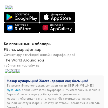
Компанияның жобалары
Fitcha, марафондар
Сауықтыру стиліндегі онлайн марафондар!
The World Around You
табиғатты қорғаймыз
Назар аударыңыз! Жалғандардан сақ болыңыз!
Біз ресми Интернет-дүкен, сонымен қатар SIBERIAN WELLNESS
Дүкендері
арқылы сатылған тауарлардың тиісті сапасына кепілдік
береміз!
Егер сіз тауарды басқа сайттардан немесе
маркетплейстерден сатып алсаңыз, біз тауардың сапасына,
сондай-ақ сатушылардың сақтау шарттарын орындауына кепілдік
бермейміз.