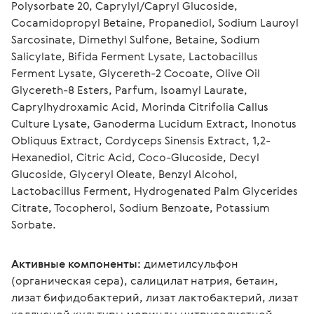
Polysorbate 20, Caprylyl/Capryl Glucoside, 
Cocamidopropyl Betaine, Propanediol, Sodium Lauroyl 
Sarcosinate, Dimethyl Sulfone, Betaine, Sodium 
Salicylate, Bifida Ferment Lysate, Lactobacillus 
Ferment Lysate, Glycereth-2 Cocoate, Olive Oil 
Glycereth-8 Esters, Parfum, Isoamyl Laurate, 
Caprylhydroxamic Acid, Morinda Citrifolia Callus 
Culture Lysate, Ganoderma Lucidum Extract, Inonotus 
Obliquus Extract, Cordyceps Sinensis Extract, 1,2-
Hexanediol, Citric Acid, Coco-Glucoside, Decyl 
Glucoside, Glyceryl Oleate, Benzyl Alcohol, 
Lactobacillus Ferment, Hydrogenated Palm Glycerides 
Citrate, Tocopherol, Sodium Benzoate, Potassium 
Sorbate.
Активные компоненты:
 диметилсульфон 
(органическая сера), салицилат натрия, бетаин, 
лизат бифидобактерий, лизат лактобактерий, лизат 