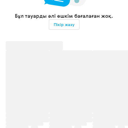
Бұл тауарды әлі ешкім бағалаған жоқ.
Пікір жазу