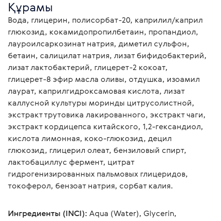
Құрамы
Вода, глицерин, полисорбат-20, каприлил/каприл 
глюкозид, кокамидопропилбетаин, пропандиол, 
лауроилсаркозинат натрия, диметил сульфон, 
бетаин, салицилат натрия, лизат бифидобактерий, 
лизат лактобактерий, глицерет-2 кокоат, 
глицерет-8 эфир масла оливы, отдушка, изоамил 
лаурат, каприлгидроксамовая кислота, лизат 
каллусной культуры моринды цитрусолистной, 
экстракт трутовика лакированного, экстракт чаги, 
экстракт кордицепса китайского, 1,2-гександиол, 
кислота лимонная, коко-глюкозид, децил 
глюкозид, глицерил олеат, бензиловый спирт, 
лактобациллус фермент, цитрат 
гидрогенизированных пальмовых глицеридов, 
токоферол, бензоат натрия, сорбат калия.
Ингредиенты (INCI):
 Aqua (Water), Glycerin, 