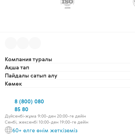
Компания туралы
Ақша тап
Пайдалы сатып алу
Көмек
8 (800) 080
85 80
Дүйсенбі-жұма 9:00-ден 20:00-ге дейін
Сенбі, жексенбі 10:00-ден 19:00-ге дейін
60+ елге өнім жеткіземіз