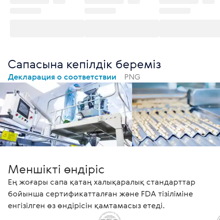
Сапасына кепілдік береміз
Декларация о соответствии
PNG
Меншікті өндіріс
Ең жоғары сапа қатаң халықаралық стандарттар
бойынша сертификатталған және FDA тізіліміне
енгізілген өз өндірісін қамтамасыз етеді.