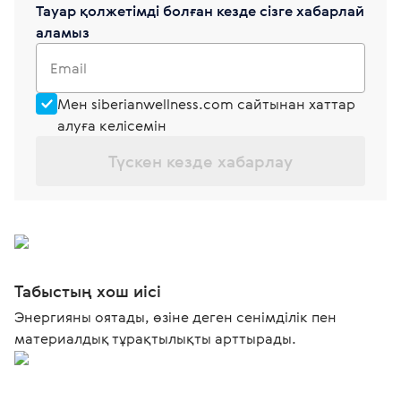
Тауар қолжетімді болған кезде сізге хабарлай
аламыз
Email
Мен siberianwellness.com сайтынан хаттар
алуға келісемін
Түскен кезде хабарлау
Табыстың хош иісі
Энергияны оятады, өзіне деген сенімділік пен
материалдық тұрақтылықты арттырады.