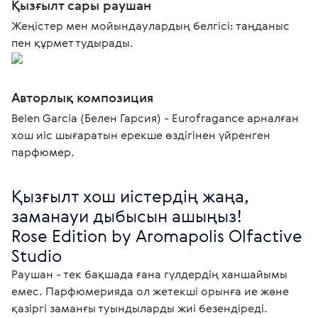
Қызғылт сары раушан
Жеңістер мен мойындаулардың белгісі: таңданыс
пен құрмет тудырады.
Авторлық композиция
Belen Garcia (Белен Гарсия) - Eurofragance арналған
хош иіс шығаратын ерекше өздігінен үйренген
парфюмер.
Қызғылт хош иістердің жаңа, 
заманауи дыбысын ашыңыз!

Rose Edition by Aromapolis Olfactive 
Studio
Раушан - тек бақшада ғана гүлдердің ханшайымы 
емес. Парфюмерияда ол жетекші орынға ие және 
қазіргі заманғы туындыларды жиі безендіреді. 