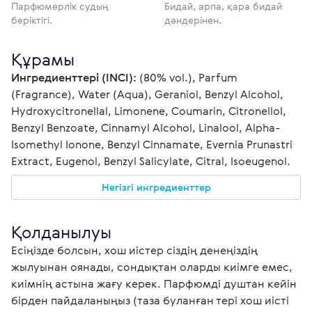
Парфюмерлік судың
Бидай, арпа, қара бидай
беріктігі.
дәндерінен.
Құрамы
Ингредиенттері (INCI):
 (80% vol.), Parfum 
(Fragrance), Water (Aqua), Geraniol, Benzyl Alcohol, 
Hydroxycitronellal, Limonene, Coumarin, Citronellol, 
Benzyl Benzoate, Cinnamyl Alcohol, Linalool, Alpha-
Isomethyl Ionone, Benzyl Cinnamate, Evernia Prunastri 
Extract, Eugenol, Benzyl Salicylate, Citral, Isoeugenol.
Негізгі ингредиенттер
Қолданылуы
Есіңізде болсын, хош иістер сіздің денеңіздің 
жылуынан оянады, сондықтан оларды киімге емес, 
киімнің астына жағу керек. Парфюмді душтан кейін 
бірден пайдаланыңыз (таза буланған тері хош иісті 