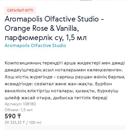
САТЫЛЫП БІТТІ
Aromapolis Olfactive Studio -
Orange Rose & Vanilla,
парфюмерлік су, 1,5 мл
Aromapolis Olfactive Studio
Композицияның тереңдігі арша жидектері мен дәмді
дәмдеуіштердің асыл ноталарымен көлеңкеленген.
Хош иістің жүрегінде - сарғыш раушан өзінің барлық
әсемдігінде: сезімтал және жан-жақты. Бурбон
ванилінің еліктіргіш ноталары, қызықты, бүркеуіш
шлейф жасай отыра, дыбысқа тәттілік береді
Артикул:
108180
Объем: 1,5 мл
590 ₸
39 333,33 ₸ / 100 ml