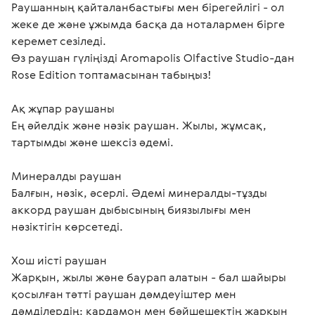
Раушанның қайталанбастығы мен бірегейлігі - ол 
жеке де және ұжымда басқа да ноталармен бірге 
керемет сезіледі.

Өз раушан гүліңізді Aromapolis Olfactive Studio-дан 
Rose Еdition топтамасынан табыңыз!

Ақ жұпар раушаны

Ең әйелдік және нәзік раушан. Жылы, жұмсақ, 
тартымды және шексіз әдемі.

Минералды раушан

Балғын, нәзік, әсерлі. Әдемі минералды-тұзды 
аккорд раушан дыбысының биязылығы мен 
нәзіктігін көрсетеді.

Хош иісті раушан

Жарқын, жылы және баурап алатын - бал шайыры 
қосылған тәтті раушан дәмдеуіштер мен 
дәмділердің: кардамон мен бәйшешектің жарқын 