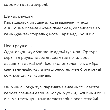
хорымен қатар жүреді.

Шығыс раушан

Қара дамаск раушаны. Уд ағашының түтінді 
дыбысына оранған және пачулидің көлеңкесі бар 
қаныққан текстуралық нота. Тартымды хош иіс.

Неон раушаны

Одан асқан жұмбақ және әдемі гүл жоқ! Әр түрлі 
сұрыпты раушандардың сезімтал ноталары, 
даванның дәмді күйігімен көлеңкеленген, амбра 
мен ванильдің жылы ағаш реңктерімен бірге сәнді 
композицияны құрайды.

Өнімнің сыртқы түрі партияға байланысты сайтта 
көрсетілгеннен өзгеше болуы мүмкін, бұл оның хош 
иісі мен тұтынушылық қасиеттеріне әсер етпейді. 