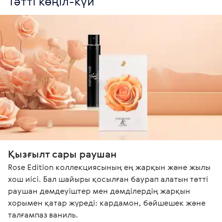
Тәтті көңіл-күй
Қызғылт сары раушан
Rose Еdition коллекциясының ең жарқын және жылы 
хош иісі. Бал шайыры қосылған баурап алатын тәтті 
раушан дәмдеуіштер мен дәмділердің жарқын 
хорымен қатар жүреді: кардамон, бәйшешек және 
талғампаз ваниль.