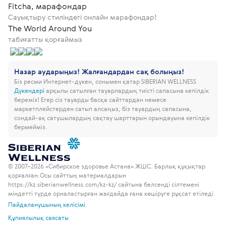
Fitcha, марафондар
Сауықтыру стиліндегі онлайн марафондар!
The World Around You
табиғатты қорғаймыз
Назар аударыңыз! Жалғандардан сақ болыңыз!
Біз ресми Интернет-дүкен, сонымен қатар SIBERIAN WELLNESS
Дүкендері
арқылы сатылған тауарлардың тиісті сапасына кепілдік
береміз!
Егер сіз тауарды басқа сайттардан немесе
маркетплейстерден сатып алсаңыз, біз тауардың сапасына,
сондай-ақ сатушылардың сақтау шарттарын орындауына кепілдік
бермейміз.
© 2007–2026 «Сибирское здоровье Астана» ЖШС. Барлық құқықтар
қорғалған.
Осы сайттың материалдарын
https://kz.siberianwellness.com/kz-kz/ сайтына белсенді сілтемені
міндетті түрде орналастырған жағдайда ғана көшіруге рұқсат етіледі.
Пайдаланушының келісімі
Құпиялылық саясаты