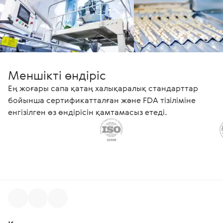
Меншікті өндіріс
Ең жоғары сапа қатаң халықаралық стандарттар
бойынша сертификатталған және FDA тізіліміне
енгізілген өз өндірісін қамтамасыз етеді.