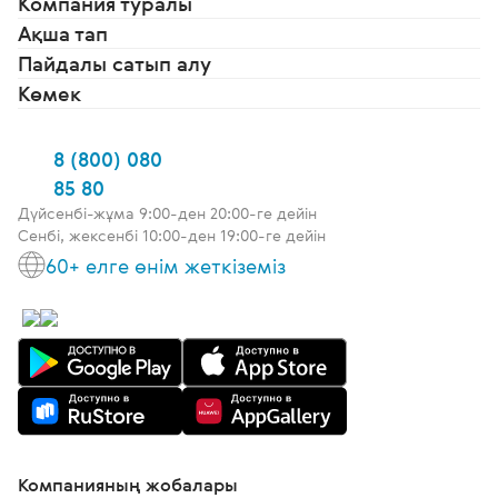
Компания туралы
Ақша тап
Пайдалы сатып алу
Көмек
8 (800) 080
85 80
Дүйсенбі-жұма 9:00-ден 20:00-ге дейін
Сенбі, жексенбі 10:00-ден 19:00-ге дейін
60+ елге өнім жеткіземіз
Компанияның жобалары