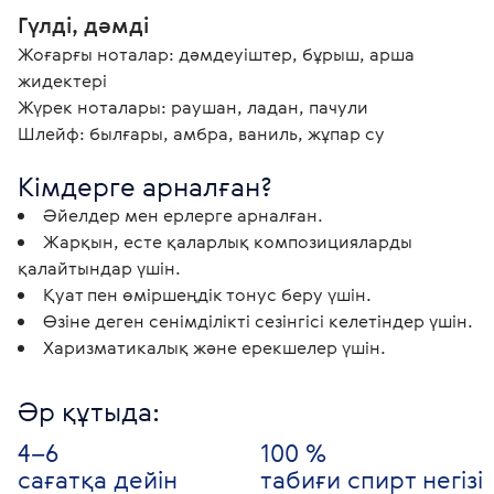
Гүлді, дәмді
Жоғарғы ноталар: дәмдеуіштер, бұрыш, арша 
жидектері

Жүрек ноталары: раушан, ладан, пачули

Шлейф: былғары, амбра, ваниль, жұпар су 
Әйелдер мен ерлерге арналған.
Жарқын, есте қаларлық композицияларды
қалайтындар үшін.
Қуат пен өміршеңдік тонус беру үшін.
Өзіне деген сенімділікті сезінгісі келетіндер үшін.
Харизматикалық және ерекшелер үшін.
Әр құтыда:
4–6
100 %
сағатқа дейін
табиғи спирт негізі