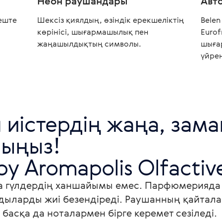
Неон раушандары
Авт
еште
Шексіз қиялдың, өзіндік ерекшеліктің
Belen
көрінісі, шығармашылық пен
Eurof
жаңашылдықтың символы.
шыға
үйре
 иістердің жаңа, зама
ыңыз!

 by Aromapolis Olfactiv
на гүлдердің ханшайымы емес. Парфюмерияда 
ндыларды жиі безендіреді. Раушанның қайталан
басқа да ноталармен бірге керемет сезіледі.
