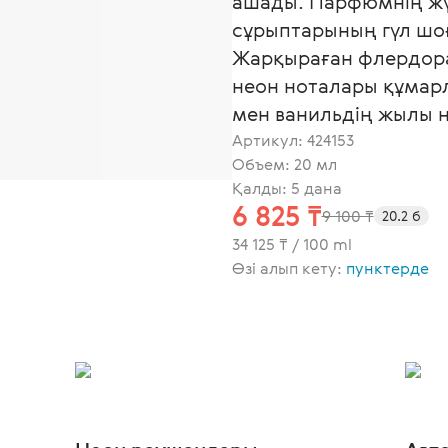
ашады. Парфюмнің жүр
сұрыптарының гүл шо
Жарқыраған флердора
неон ноталары құмар
мен ванильдің жылы 
Артикул:
424153
Объем: 20 мл
Қалды: 5 дана
6 825 ₸
9 100 ₸
20.2 б
34 125 ₸ / 100 ml
Өзі алып кету:
пунктерде