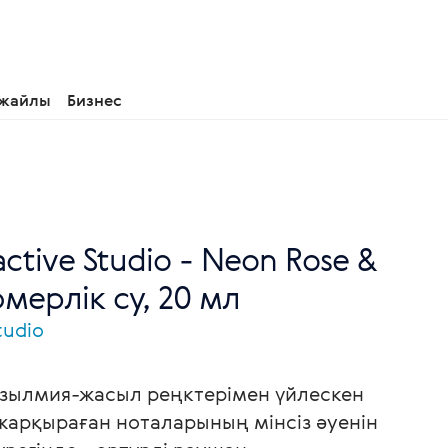
 жайлы
Бизнес
active Studio - Neon Rose &
мерлік су, 20 мл
tudio
ызылмия-жасыл реңктерімен үйлескен
арқыраған ноталарының мінсіз әуенін