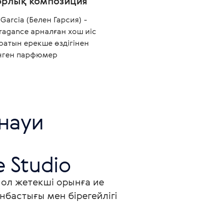
орлық композиция
 Garcia (Белен Гарсия) -
ragance арналған хош иіс
ратын ерекше өздігінен
нген парфюмер
науи 
e Studio
ол жетекші орынға ие 
бастығы мен бірегейлігі 