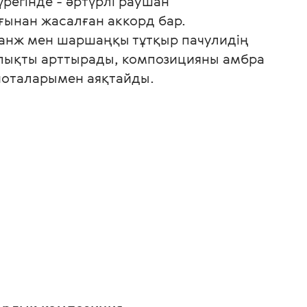
егінде - әртүрлі раушан
ғынан жасалған аккорд бар.
нж мен шаршаңқы тұтқыр пачулидің
лықты арттырады, композицияны амбра
ноталарымен аяқтайды.