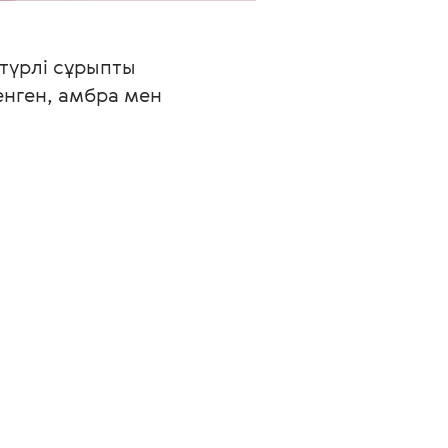
түрлі сұрыпты 
нген, амбра мен 