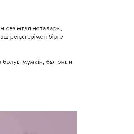
ң сезімтал ноталары, 
аш реңктерімен бірге 
 болуы мүмкін, бұл оның 