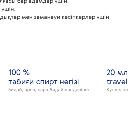
ұлғасы бар адамдар үшін.
 үшін.
қтар мен заманауи кәсіпкерлер үшін.
100 %
20 мл
табиғи спирт негізі
trave
Бидай, арпа, қара бидай дәндерінен.
Күнделікт