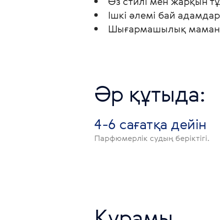
Өз стилі мен жарқын т
Ішкі әлемі бай адамдар
Шығармашылық маманды
Әр құтыда:
4-6 сағатқа дейін
Парфюмерлік судың беріктігі.
Құрамы