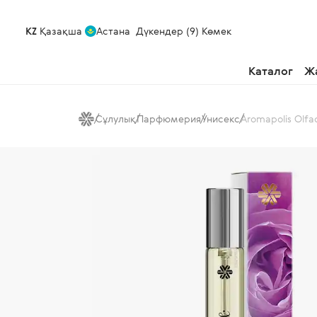
KZ
Қазақша
Астана
Дүкендер (9)
Көмек
Каталог
Ж
Сұлулық
Парфюмерия
Унисекс
Aromapolis Olfa