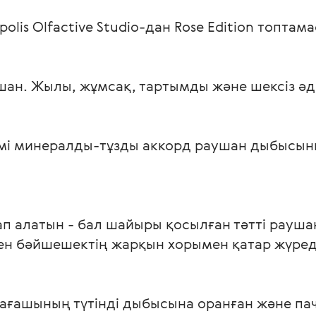
olis Olfactive Studio-дан Rose Еdition топтам
ушан. Жылы, жұмсақ, тартымды және шексіз әде
Әдемі минералды-тұзды аккорд раушан дыбысы
п алатын - бал шайыры қосылған тәтті рауша
ен бәйшешектің жарқын хорымен қатар жүреді
ағашының түтінді дыбысына оранған және пач