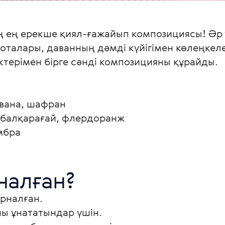
ң ең ерекше қиял-ғажайып композициясы! Әр 
талары, даванның дәмді күйігімен көлеңкеле
терімен бірге сәнді композицияны құрайды.
вана, шафран

 балқарағай, флердоранж

мбра 
налған?
рналған.
ы ұнататындар үшін.