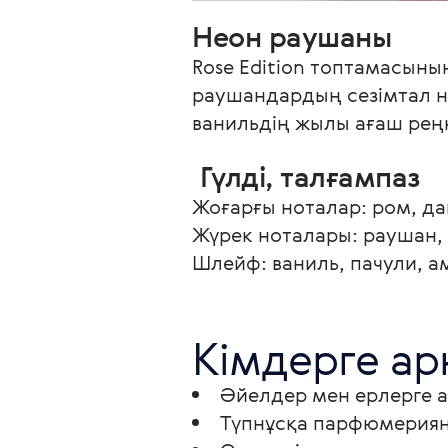
Неон раушаны
Rose Еdition топтамасыны
раушандардың сезімтал но
ванильдің жылы ағаш реңк
 Гүлді, талғампаз
Жоғарғы ноталар: ром, да
Жүрек ноталары: раушан,
Шлейф: ваниль, пачули, а
Кімдерге ар
Әйелдер мен ерлерге а
Түпнұсқа парфюмериян