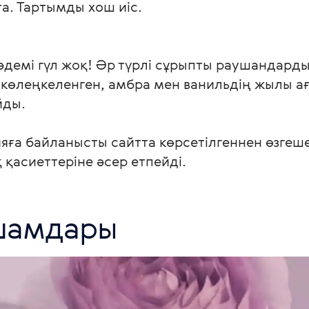
а. Тартымды хош иіс.

демі гүл жоқ! Әр түрлі сұрыпты раушандарды
 көлеңкеленген, амбра мен ванильдің жылы ағ
ды.

ияға байланысты сайтта көрсетілгеннен өзгеше
қасиеттеріне әсер етпейді. 
 шамдары