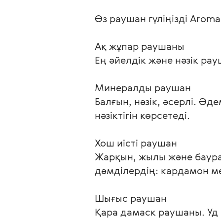
Өз раушан гүліңізді Aromap
Ақ жұпар раушаны

Ең әйелдік және нәзік ра
Минералды раушан

Балғын, нәзік, әсерлі. 
нәзіктігін көрсетеді.

Хош иісті раушан

Жарқын, жылы және баура
дәмділердің: кардамон м
Шығыс раушан

Қара дамаск раушаны. Уд 