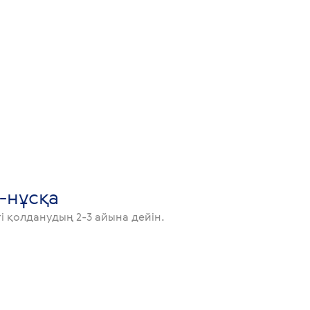
l-нұсқа
і қолданудың 2-3 айына дейін.