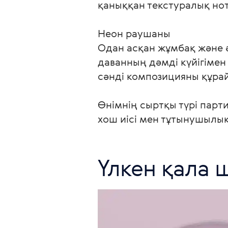
қаныққан текстуралық нот
Неон раушаны

Одан асқан жұмбақ және ә
даванның дәмді күйігімен
сәнді композицияны құрай
Өнімнің сыртқы түрі парт
хош иісі мен тұтынушылық 
Үлкен қала