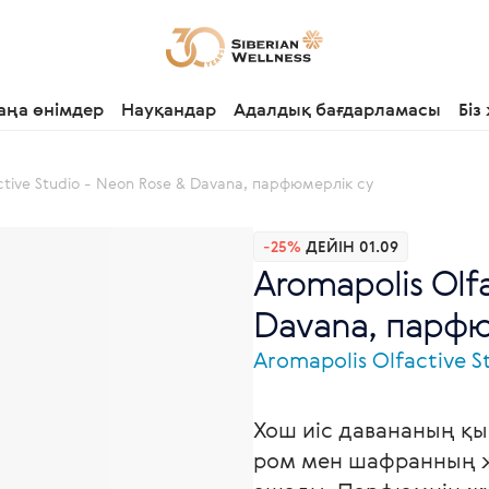
аңа өнімдер
Науқандар
Адалдық бағдарламасы
Біз
ctive Studio - Neon Rose & Davana, парфюмерлік су
-25%
ДЕЙІН 01.09
Aromapolis Olf
Davana, парфю
Aromapolis Olfactive S
Хош иіс давананың қ
ром мен шафранның ж