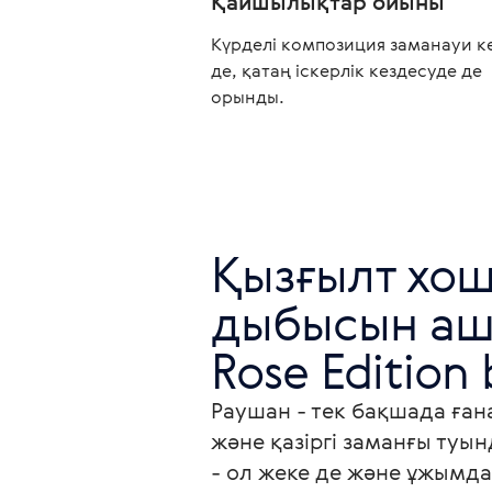
Қайшылықтар ойыны
Күрделі композиция заманауи к
де, қатаң іскерлік кездесуде де
орынды.
Қызғылт хош
дыбысын аш
Rose Edition
Раушан - тек бақшада ға
және қазіргі заманғы туы
- ол жеке де және ұжымда 