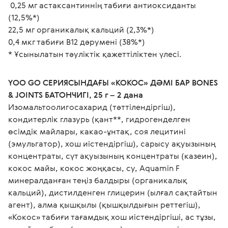
 0,25 мг астаксантиннің табиғи антиоксиданты 
(12,5%*)
22,5 мг органикалық кальций (2,3%*)
0,4 мкг табиғи В12 дәрумені (38%*)
* Ұсынылатын тәуліктік қажеттіліктен үлесі.

YOO GO СЕРИЯСЫНДАҒЫ «КОКОС» ДӘМІ БАР BONES 
& JOINTS БАТОНЧИГІ, 25 г – 2 дана
Изомальтоолигосахарид (тәттілендіргіш), 
кондитерлік глазурь (қант**, гидрогенделген 
өсімдік майлары, какао-ұнтақ, соя лецитині 
(эмульгатор), хош иістендіргіш), сарысу ақуызының 
концентраты, сүт ақуызының концентраты (казеин), 
кокос майы, кокос жоңқасы, су, Aquamin F 
минералданған теңіз балдыры (органикалық 
кальций), дистилденген глицерин (ылғал сақтайтын 
агент), алма қышқылы (қышқылдығын реттегіш), 
«Кокос» табиғи тағамдық хош иістендіргіші, ас тұзы, 