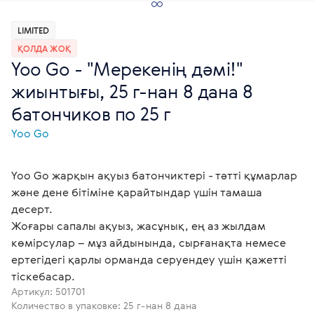
LIMITED
ҚОЛДА ЖОҚ
Yoo Go - "Мерекенің дәмі!"
жиынтығы, 25 г-нан 8 дана 8
батончиков по 25 г
Yoo Gо
Yoo Go жарқын ақуыз батончиктері - тәтті құмарлар
және дене бітіміне қарайтындар үшін тамаша
десерт.
Жоғары сапалы ақуыз, жасұнық, ең аз жылдам
көмірсулар – мұз айдынында, сырғанақта немесе
ертегідегі қарлы орманда серуендеу үшін қажетті
тіскебасар.
Артикул:
501701
Количество в упаковке: 25 г-нан 8 дана