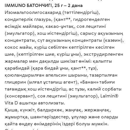
IMMUNO БАТОНЧИГІ, 25 г – 2 дана
Изомальтоолигосахарид (тәттілендіргіш), 
кондитерлік глазурь, (қант**, гидрогенделген 
өсімдік майлары, какао-ұнтақ, соя лецитині 
(эмульгатор), хош иістендіргіш), сарысу ақуызының 
концентраты, сүт ақуызының концентраты (казеин), 
кокос майы, күріш себілген кептірілген кесілген 
шие, (кептірілген шие, күріш ұны), экструдирленген 
жармалар мен дақылды шикізат өнімі: қалыпты 
қарабидай (қара бидай ұны, қант**, тұз), 
қоюландырылған апельсин шырыны, тазартылған 
глицерин (ылғал ұстағыш агент), «Банан» табиғи 
тағамдық хош иістендіргіш, ас тұзы, калий сорбаты 
(консервант), соя лецитині (эмульгатор), Lalmin® 
Vita D ашытқы автолизаты.
Қыша, күнжіт, балдыркөк, жаңғақ, жержаңғақ, 
жұмыртқа, шаянтәріздестер, ұлулар және оларды 
қайта өңдеу өнімдерінің іздері болуы мүмкін. 