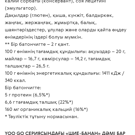
калий сорбаты (консервант), соя лецитині 
(эмульгатор).
Дақылдар (глютен), қыша, күнжіт, балдыркөк, 
жаңғақ, жержаңғақ, жұмыртқа, балық, 
шаянтәріздестер, ұлулар және оларды қайта өңдеу 
өнімдерінің іздері болуы мүмкін.
** Бір батончигте – 2 г қант.
100 г өнімнің тағамдық құндылығы: ақуыздар – 20 г, 
майлар – 16,7 г, көмірсулар – 14,2 г, тағамдық 
талшықтар – 26,5 г.
100 г өнімнің энергетикалық құндылығы: 1411 кДж / 
340 ккал.
Бір батончигте:
5 г протеин (6,5%*)
6,6 г тағамдық талшық (22%*)
160 мг органикалық кальций (16%*)
* Тәуліктік тұтыну нормасынан.

YOO GO СЕРИЯСЫНДАҒЫ «ШИЕ-БАНАН» ДӘМІ БАР 