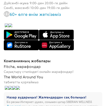
Дүйсенбі-жұма 9:00-ден 20:00-ге дейін
Сенбі, жексенбі 10:00-ден 19:00-ге дейін
60+ елге өнім жеткіземіз
Компанияның жобалары
Fitcha, марафондар
Сауықтыру стиліндегі онлайн марафондар!
The World Around You
табиғатты қорғаймыз
Назар аударыңыз! Жалғандардан сақ болыңыз!
Біз ресми Интернет-дүкен, сонымен қатар SIBERIAN WELLNESS