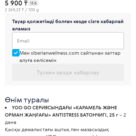
5 900 ₸
13 б
2 269,23 ₸ / 100 g
Тауар қолжетімді болған кезде сізге хабарлай
аламыз
Email
Мен siberianwellness.com сайтынан хаттар
алуға келісемін
Түскен кезде хабарлау
Өнім туралы
YOO GO СЕРИЯСЫНДАҒЫ «КАРАМЕЛЬ ЖӘНЕ
ОРМАН ЖАҢҒАҒЫ» ANTISTRESS БАТОНЧИГІ, 25 г
– 2
дана
Қысқы демалыстағы аштық пен мазасыздық