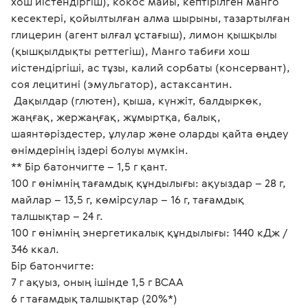
хош иістендіргіш), кокос майы, кептірілген манго 
кесектері, қойылтылған алма шырыны, тазартылған 
глицерин (агент ылғал ұстағыш), лимон қышқылы 
(қышқылдықты реттегіш), Манго табиғи хош 
иістендіргіші, ас тұзы, калий сорбаты (консервант), 
соя лецитині (эмульгатор), астаксантин.
 Дақылдар (глютен), қыша, күнжіт, балдыркөк, 
жаңғақ, жержаңғақ, жұмыртқа, балық, 
шаянтәріздестер, ұлулар және оларды қайта өңдеу 
өнімдерінің іздері болуы мүмкін.
** Бір батончигте – 1,5 г қант.
100 г өнімнің тағамдық құндылығы: ақуыздар – 28 г,
майлар – 13,5 г, көмірсулар – 16 г, тағамдық 
талшықтар – 24 г.
100 г өнімнің энергетикалық құндылығы: 1440 кДж / 
346 ккал.
Бір батончигте:
7 г ақуыз, оның ішінде 1,5 г ВСАА
6 г тағамдық талшықтар (20%*)