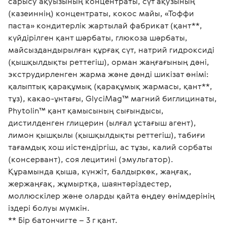
сарысу ақуызының концентраты, сүт ақузының 
(казеиннің) концентраты, кокос майы, «Тоффи 
паста» кондитерлік жартылай фабрикат (қант**, 
күйдірілген қант шәрбаты, глюкоза шәрбаты, 
майсыздандырылған құрғақ сүт, натрий гидроксиді 
(қышқылдықты реттегіш), орман жаңғағының дәні, 
экструдирленген жарма және дәнді шикізат өнімі: 
қалыптық қарақұмық (қарақұмық жармасы, қант**, 
тұз), какао-ұнтағы, GlyciMag™ магний биглицинаты, 
Phytolin™ қант қамысының сығындысы, 
дистилденген глицерин (ылғал ұстағыш агент), 
лимон қышқылы (қышқылдықты реттегіш), табиғи 
тағамдық хош иістендіргіш, ас тұзы, калий сорбаты 
(консервант), соя лецитині (эмульгатор).
Құрамында қыша, күнжіт, балдыркөк, жаңғақ, 
жержаңғақ, жұмыртқа, шаянтәріздестер, 
моллюскілер және оларды қайта өңдеу өнімдерінің 
іздері болуы мүмкін.
** Бір батончигте – 3 г қант.