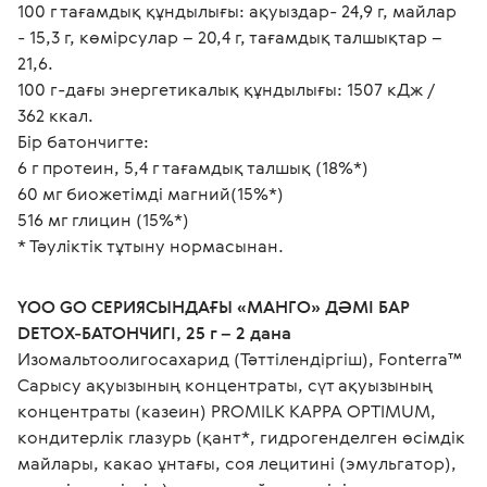
100 г тағамдық құндылығы: ақуыздар- 24,9 г, майлар 
- 15,3 г, көмірсулар – 20,4 г, тағамдық талшықтар – 
21,6.
100 г-дағы энергетикалық құндылығы: 1507 кДж / 
362 ккал.
Бір батончигте:
6 г протеин, 5,4 г тағамдық талшық (18%*)
60 мг биожетімді магний(15%*)
516 мг глицин (15%*)
* Тәуліктік тұтыну нормасынан.

YOO GO СЕРИЯСЫНДАҒЫ «МАНГО» ДӘМІ БАР 
DETOX-БАТОНЧИГІ, 25 г – 2 дана
Изомальтоолигосахарид (Тәттілендіргіш), Fonterra™ 
Сарысу ақуызының концентраты, сүт ақуызының 
концентраты (казеин) PROMILK KAPPA OPTIMUM, 
кондитерлік глазурь (қант*, гидрогенделген өсімдік 
майлары, какао ұнтағы, соя лецитині (эмульгатор), 