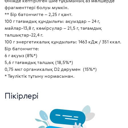
Өнімде кептірілген шие тұқымының аз мөлшерде 
фрагменттері болуы мүмкін.
** Бір батончигте – 2,25 г қант.
100 г тағамдық құндылығы: ақуыздар – 24 г, 
майлар-13,8 г, көмірсулар – 21,5 г, тағамдық 
талшықтар-22,4 г.
100 г энергетикалық құндылығы: 1463 кДж / 351 ккал.
Бір батончигте:
6 г ақуыз (8%*)
5,6 г тағамдық талшық (18,5%*)
0,75 мкг органикалық D2 дәрумен  (15%*)
* Тәуліктік тұтыну нормасынан.
Пікірлері