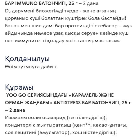
БАР IMMUNO БАТОНЧИГІ, 25 г
– 2 дана
D₂ дәрумені биожетімді түрде - және ағзаның
қорғаныс күші болаттан күштірек бола бастайды!
Банан мен шие дәмі бар протеинді тіскебасар – мұз
айдынында немесе ұзақ қысқы серуен кезінде күш
пен иммунитетті қолдау үшін таптырмас тағам.
Қолданылуы
Өнім тұтынуға дайын.
Құрамы
 YOO GO СЕРИЯСЫНДАҒЫ «КАРАМЕЛЬ ЖӘНЕ 
ОРМАН ЖАҢҒАҒЫ» ANTISTRESS BAR БАТОНЧИГІ, 25 г 
– 2 дана
Изомальтоолигосахарид (тәттілендіргіш), 
кондитерлік жылтыратқыш (қант**, какао-ұнтағы, 
соя лецитині (эмульгатор), хош иістендіргіш), 