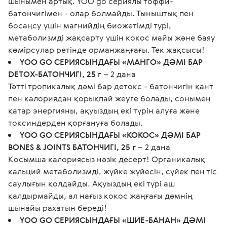
шынымен артық. YOO go сериялы тоффи-
батончигімен - олар болмайды. Тыныштық пен
босаңсу үшін магнийдің биожетімді түрі,
метаболизмді жақсарту үшін кокос майы және баяу
көмірсулар ретінде орманжаңғағы. Тек жақсысы!
YOO GO СЕРИЯСЫНДАҒЫ «МАНГО» ДӘМІ БАР
DETOX-БАТОНЧИГІ, 25 г
– 2 дана
Тәтті тропикалық дәмі бар детокс - батончигін қант
пен калориядан қорықпай жеуге болады, сонымен
қатар энергияны, ақуыздың екі түрін алуға және
токсиндерден қорғануға болады.
YOO GO СЕРИЯСЫНДАҒЫ «КОКОС» ДӘМІ БАР
BONES & JOINTS БАТОНЧИГІ, 25 г
– 2 дана
Қосымша калориясыз нәзік десерт! Органикалық
кальций метаболизмді, жүйке жүйесін, сүйек пен тіс
саулығын қолдайды. Ақуыздың екі түрі аш
қалдырмайды, ал нағыз кокос жаңғағы дәмнің
шынайы рахатын береді!
YOO GO СЕРИЯСЫНДАҒЫ «ШИЕ-БАНАН» ДӘМІ