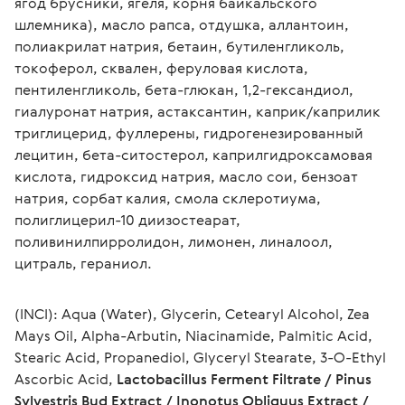
ягод брусники, ягеля, корня байкальского 
шлемника), масло рапса, отдушка, аллантоин, 
полиакрилат натрия, бетаин, бутиленгликоль, 
токоферол, сквален, феруловая кислота, 
пентиленгликоль, бета-глюкан, 1,2-гександиол, 
гиалуронат натрия, астаксантин, каприк/каприлик 
триглицерид, фуллерены, гидрогенезированный 
лецитин, бета-ситостерол, каприлгидроксамовая 
кислота, гидроксид натрия, масло сои, бензоат 
натрия, сорбат калия, смола склеротиума, 
полиглицерил-10 диизостеарат, 
поливинилпирролидон, лимонен, линалоол, 
цитраль, гераниол.
(INCI): Aqua (Water), Glycerin, Cetearyl Alcohol, Zea 
Mays Oil, Alpha-Arbutin, Niacinamide, Palmitic Acid, 
Stearic Acid, Propanediol, Glyceryl Stearate, 3-O-Ethyl 
Ascorbic Acid, 
Lactobacillus Ferment Filtrate / Pinus 
Sylvestris Bud Extract / Inonotus Obliquus Extract / 