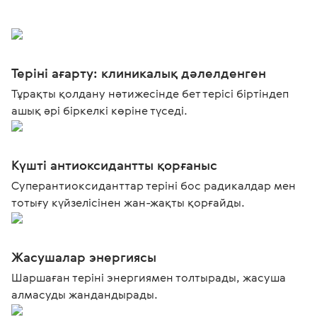
Теріні ағарту: клиникалық дәлелденген
Тұрақты қолдану нәтижесінде бет терісі біртіндеп
ашық әрі біркелкі көріне түседі.
Күшті антиоксидантты қорғаныс
Суперантиоксиданттар теріні бос радикалдар мен
тотығу күйзелісінен жан-жақты қорғайды.
Жасушалар энергиясы
Шаршаған теріні энергиямен толтырады, жасуша
алмасуды жандандырады.