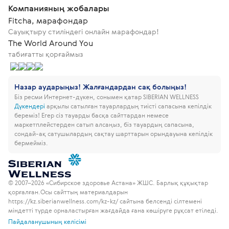
Компанияның жобалары
Fitcha, марафондар
Сауықтыру стиліндегі онлайн марафондар!
The World Around You
табиғатты қорғаймыз
Назар аударыңыз! Жалғандардан сақ болыңыз!
Біз ресми Интернет-дүкен, сонымен қатар SIBERIAN WELLNESS
Дүкендері
арқылы сатылған тауарлардың тиісті сапасына кепілдік
береміз!
Егер сіз тауарды басқа сайттардан немесе
маркетплейстерден сатып алсаңыз, біз тауардың сапасына,
сондай-ақ сатушылардың сақтау шарттарын орындауына кепілдік
бермейміз.
© 2007–2026 «Сибирское здоровье Астана» ЖШС. Барлық құқықтар
қорғалған.
Осы сайттың материалдарын
https://kz.siberianwellness.com/kz-kz/ сайтына белсенді сілтемені
міндетті түрде орналастырған жағдайда ғана көшіруге рұқсат етіледі.
Пайдаланушының келісімі