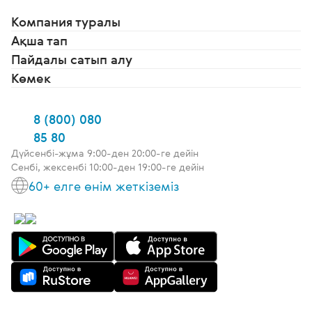
Компания туралы
Ақша тап
Пайдалы сатып алу
Көмек
8 (800) 080
85 80
Дүйсенбі-жұма 9:00-ден 20:00-ге дейін
Сенбі, жексенбі 10:00-ден 19:00-ге дейін
60+ елге өнім жеткіземіз