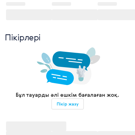
Пікірлері
Бұл тауарды әлі ешкім бағалаған жоқ.
Пікір жазу