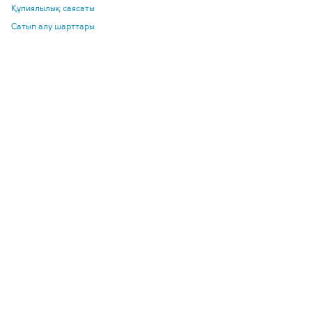
Құпиялылық саясаты
Сатып алу шарттары