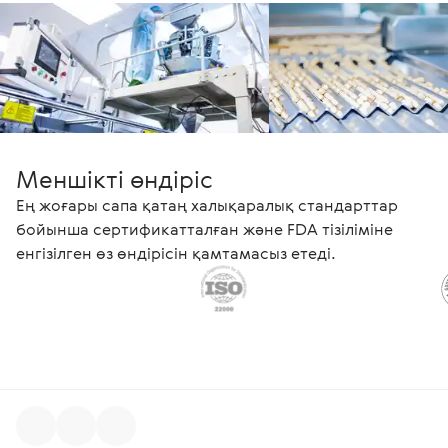
Меншікті өндіріс
Ең жоғары сапа қатаң халықаралық стандарттар
бойынша сертификатталған және FDA тізіліміне
енгізілген өз өндірісін қамтамасыз етеді.