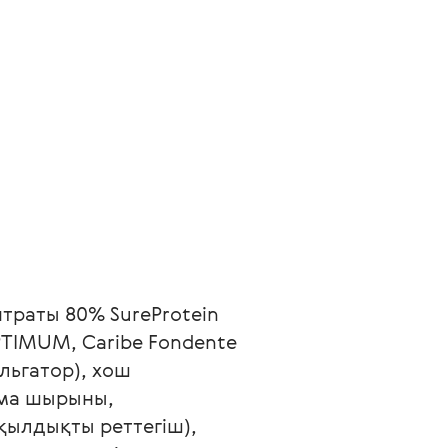
траты 80% SureProtein 
PTIMUM, Caribe Fondente 
льгатор), хош 
лма шырыны, 
ылдықты реттегіш), 