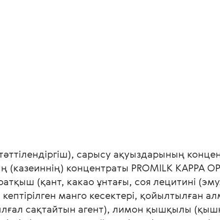
әттілендіргіш), сарысу ақуыздарының концен
ының (казеиннің) концентраты PROMILK KAPPA O
атқыш (қант, какао ұнтағы, соя лецитині (эму
, кептірілген манго кесектері, қойылтылған а
лғал сақтайтын агент), лимон қышқылы (қышқ