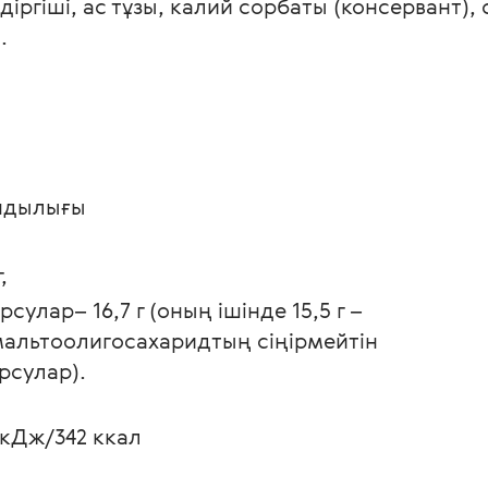
діргіші, ас тұзы, калий сорбаты (консервант), 
. 
 
ұндылығы 
,
рсулар– 16,7 г (оның ішінде 15,5 г – 
альтоолигосахаридтың сіңірмейтін 
рсулар).
 кДж/342 ккал