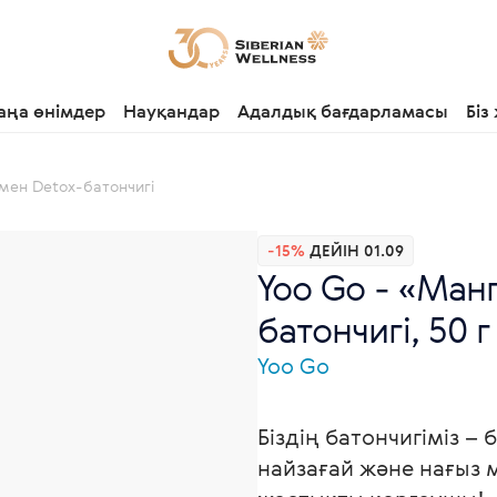
аңа өнімдер
Науқандар
Адалдық бағдарламасы
Біз
мен Detox-батончигі
-15%
ДЕЙІН 01.09
Yoo Gо - «Ман
батончигі, 50 г
Yoo Gо
Біздің батончигіміз –
найзағай және нағыз 