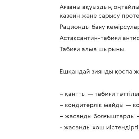
Ағзаны ақуыздың оңтайлы 
казеин және сарысу проте
Рационды баяу көмірсулар
Астаксантин-табиғи антио
Табиғи алма шырыны. 
Ешқандай зиянды қоспа жо
– қантты — табиғи тәттіл
– кондитерлік майды — ко
– жасанды бояғыштарды —
- жасанды хош иістендірг