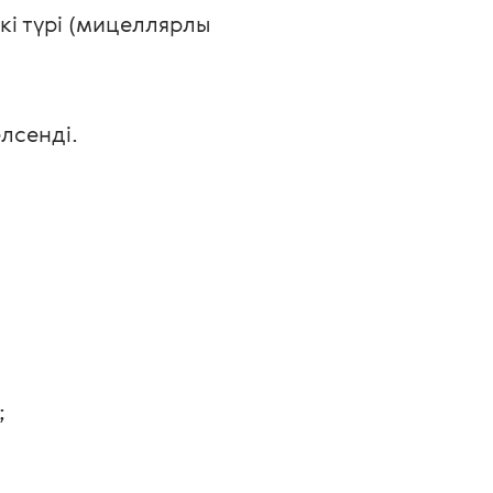
і түрі (мицеллярлы 
лсенді. 
 