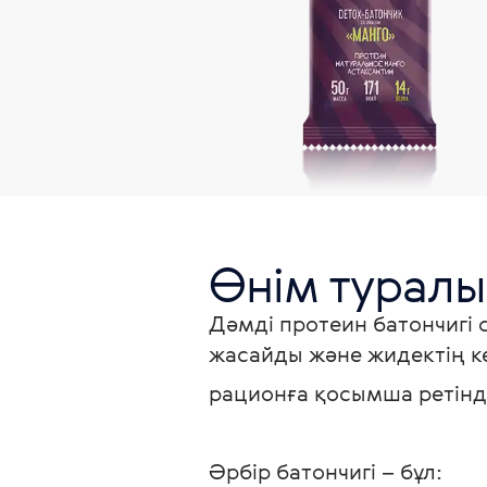
Өнім туралы
Дәмді протеин батончигі 
жасайды және жидектің к
рационға қосымша ретінде
Әрбір батончигі – бұл: 