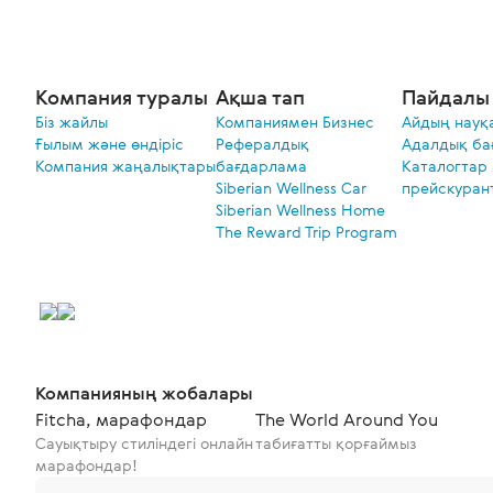
Компания туралы
Ақша тап
Пайдалы 
Біз жайлы
Компаниямен Бизнес
Айдың науқ
Ғылым және өндіріс
Рефералдық
Адалдық ба
Компания жаңалықтары
бағдарлама
Каталогтар
Siberian Wellness Car
прейскуран
Siberian Wellness Home
The Reward Trip Program
Компанияның жобалары
Fitcha, марафондар
The World Around You
Сауықтыру стиліндегі онлайн
табиғатты қорғаймыз
марафондар!