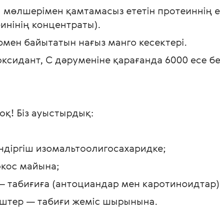
мөлшерімен қамтамасыз ететін протеиннің ек
инінің концентраты). 
мен байытатын нағыз манго кесектері. 
ксидант, С дәруменіне қарағанда 6000 есе бе
қ! Біз ауыстырдық: 
ендіргіш изомальтоолигосахаридке; 
кос майына; 
 табиғиға (антоциандар мен каротиноидтар);
іштер — табиғи жеміс шырынына. 