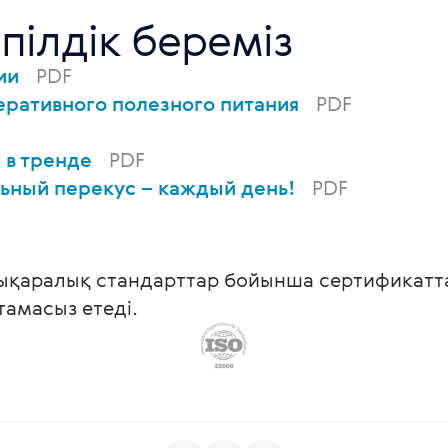
пілдік береміз
вии
PDF
еративного полезного питания
PDF
 в тренде
PDF
льный перекус – каждый день!
PDF
ықаралық стандарттар бойынша сертификаттал
мтамасыз етеді.