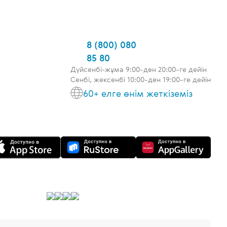
8 (800) 080
85 80
Дүйсенбі-жұма 9:00-ден 20:00-ге дейін
Сенбі, жексенбі 10:00-ден 19:00-ге дейін
60+ елге өнім жеткіземіз