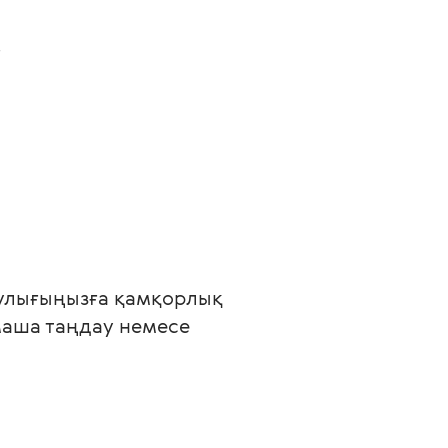
г
ұлулығыңызға қамқорлық 
маша таңдау немесе 