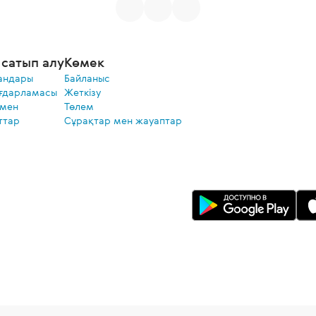
сатып алу
Көмек
андары
Байланыс
ғдарламасы
Жеткізу
 мен
Төлем
ттар
Сұрақтар мен жауаптар