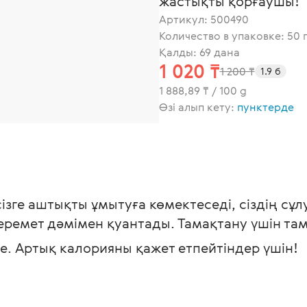
жастықты қорғаушы!
Артикул:
500490
Количество в упаковке: 50 
Қалды: 69 дана
1 020 ₸
1 200 ₸
1.9 б
1 888,89 ₸ / 100 g
Өзі алып кету:
пунктерде
сізге аштықты ұмытуға көмектеседі, сіздің с
еремет дәмімен қуантады. Тамақтану үшін та
. Артық калорияны қажет етпейтіндер үшін!