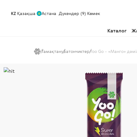
KZ
Қазақша
Астана
Дүкендер (9)
Көмек
Каталог
Ж
Тамақтану
Батончиктер
Yoo Gо - «Манго» дәмі