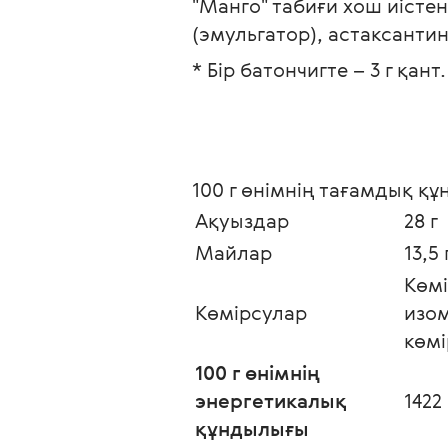
"Манго" табиғи хош иістен
(эмульгатор), астаксантин
* Бір батончигте – 3 г қант.
100 г өнімнің тағамдық қ
Ақуыздар 
28 г
Майлар
13,5 г
Көмі
Көмірсулар
изом
көмі
100 г өнімнің 
энергетикалық 
1422
құндылығы 