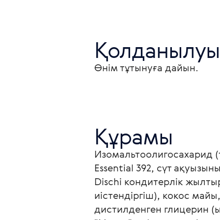
Қолданылуы
Өнім тұтынуға дайын.
Құрамы
Изомальтоолигосахарид (т
Essential 392, сүт ақуыз
Dischi кондитерлік жылтыр
иістендіргіш), кокос майы
дистилденген глицерин (ы