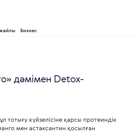
 жайлы
Бизнес
го» дәмімен Detox-
 бұл тотығу күйзелісіне қарсы протеиндік
манго мен астаксантин қосылған