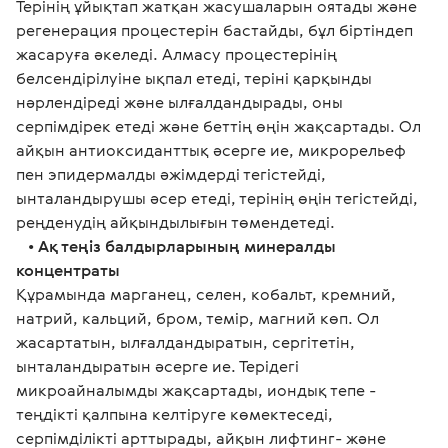
Терінің ұйықтап жатқан жасушаларын оятады және 
регенерация процестерін бастайды, бұл біртіндеп 
жасаруға әкеледі. Алмасу процестерінің 
белсендірілуіне ықпал етеді, теріні қарқынды 
нәрлендіреді және ылғалдандырады, оны 
серпімдірек етеді және беттің өңін жақсартады. Ол 
айқын антиоксиданттық әсерге ие, микрорельеф 
пен эпидермалды әжімдерді тегістейді, 
ынталандырушы әсер етеді, терінің өңін тегістейді, 
реңденудің айқындылығын төмендетеді.
   • 
Ақ теңіз балдырларының минералды 
концентраты
Құрамында марганец, селен, кобальт, кремний, 
натрий, кальций, бром, темір, магний көп. Ол 
жасартатын, ылғалдандыратын, сергітетін, 
ынталандыратын әсерге ие. Терідегі 
микроайналымды жақсартады, иондық тепе - 
теңдікті қалпына келтіруге көмектеседі, 
серпімділікті арттырады, айқын лифтинг- және 