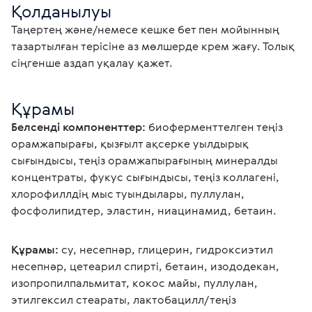
Қолданылуы
Таңертең және/немесе кешке бет пен мойынның 
тазартылған терісіне аз мөлшерде крем жағу. Толық 
сіңгенше аздап уқалау қажет.
Құрамы
Белсенді компоненттер:
 биоферменттелген теңіз 
орамжапырағы, қызғылт ақсерке уылдырық 
сығындысы, теңіз орамжапырағының минералды 
концентраты, фукус сығындысы, теңіз коллагені, 
хлорофиллдің мыс туындылары, пуллулан, 
фосфолипидтер, эластин, ниацинамид, бетаин. 
Құрамы:
 су, несепнәр, глицерин, гидроксиэтил 
несепнәр, цетеарил спирті, бетаин, изододекан, 
изопропилпальмитат, кокос майы, пуллулан, 
этилгексил стеараты, лактобацилл/теңіз 