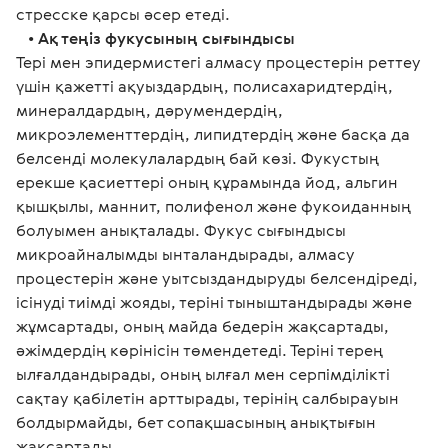
стресске қарсы әсер етеді.
   • 
Ақ теңіз фукусының сығындысы
Тері мен эпидермистегі алмасу процестерін реттеу 
үшін қажетті ақуыздардың, полисахаридтердің, 
минералдардың, дәрумендердің, 
микроэлементтердің, липидтердің және басқа да 
белсенді молекулалардың бай көзі. Фукустың 
ерекше қасиеттері оның құрамында йод, альгин 
қышқылы, маннит, полифенол және фукоиданның 
болуымен анықталады. Фукус сығындысы 
микроайналымды ынталандырады, алмасу 
процестерін және уытсыздандыруды белсендіреді, 
ісінуді тиімді жояды, теріні тыныштандырады және 
жұмсартады, оның майда бедерін жақсартады, 
әжімдердің көрінісін төмендетеді. Теріні терең 
ылғалдандырады, оның ылғал мен серпімділікті 
сақтау қабілетін арттырады, терінің салбырауын 
болдырмайды, бет сопақшасының анықтығын 
жақсартады.