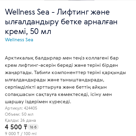
Wellness Sea - Лифтинг және
ылғалдандыру бетке арналған
кремі, 50 мл
Wellness Sea
Арктикалық балдырлар мен теңіз коллагені бар
крем лифтинг-әсерін береді және теріні бірден
жаңартады. Табиғи компоненттер теріні қарқынды
ылғалдандырады және тыныштандырады,
серпімділікті арттыруға және беттің айқын
сопақшасын сақтауға көмектеседі, ісіну мен
шаршау іздерімен күреседі.
Артикул:
424405
Объем: 50 мл
Қалды: 26 дана
4 500 ₸
16 б
9 000 ₸ / 100 ml