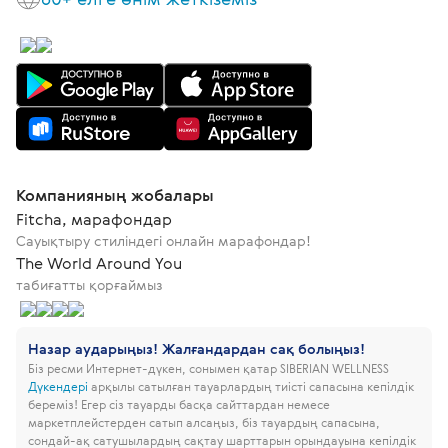
Компанияның жобалары
Fitcha, марафондар
Сауықтыру стиліндегі онлайн марафондар!
The World Around You
табиғатты қорғаймыз
Назар аударыңыз! Жалғандардан сақ болыңыз!
Біз ресми Интернет-дүкен, сонымен қатар SIBERIAN WELLNESS
Дүкендері
арқылы сатылған тауарлардың тиісті сапасына кепілдік
береміз!
Егер сіз тауарды басқа сайттардан немесе
маркетплейстерден сатып алсаңыз, біз тауардың сапасына,
сондай-ақ сатушылардың сақтау шарттарын орындауына кепілдік