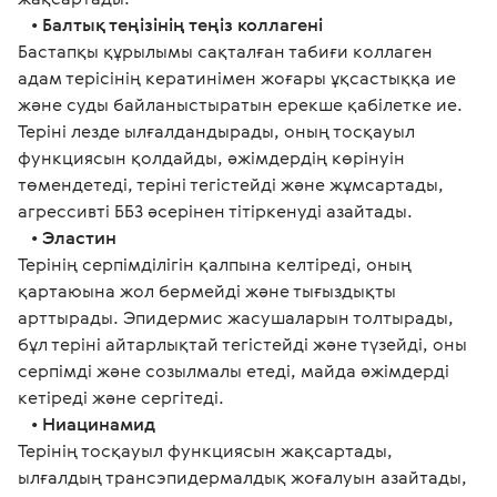
   • 
Балтық теңізінің теңіз коллагені
Бастапқы құрылымы сақталған табиғи коллаген 
адам терісінің кератинімен жоғары ұқсастыққа ие 
және суды байланыстыратын ерекше қабілетке ие. 
Теріні лезде ылғалдандырады, оның тосқауыл 
функциясын қолдайды, әжімдердің көрінуін 
төмендетеді, теріні тегістейді және жұмсартады, 
агрессивті ББЗ әсерінен тітіркенуді азайтады.
   • 
Эластин
Терінің серпімділігін қалпына келтіреді, оның 
қартаюына жол бермейді және тығыздықты 
арттырады. Эпидермис жасушаларын толтырады, 
бұл теріні айтарлықтай тегістейді және түзейді, оны 
серпімді және созылмалы етеді, майда әжімдерді 
кетіреді және сергітеді.
   • 
Ниацинамид
Терінің тосқауыл функциясын жақсартады, 
ылғалдың трансэпидермалдық жоғалуын азайтады, 