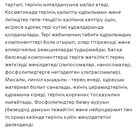
тартып, терінің ылғалдануына ықпал етеді. 
Косметикада терінің қалыпты құрылымын және 
липидтер тепе-теңдігін қалпына келтіру үшін, 
әсіресе құрғақ тері күтімі құралдарында 
қолданылады. Тері жабынының табиғи құрылымдық 
компоненттері бола отырып, олар тітіркенуді және 
аллергиялық реакцияларды тудырмайды, басқа 
белсенді компоненттерді теріге жеткілікті терең 
жеткізуді жеңілдетеді (липосомалар, наносомалар, 
фосфолипидтерге негізделген ультрасомалар). 
Мысалы, линол қышқылы - терең енеді, құраушы 
материал болып саналады, өзінің церамидтерінің 
құрамына кіреді, терінің қорғаныс тосқауылын 
нығайтады. Фосфолипидтер безеу ауруын 
(безеудің) дамуын тежейтіні және нейродермит пен 
псориаз кезінде терінің күйін жеңілдететіні 
дәлелденді. 