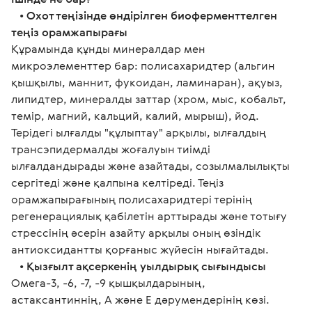
   • 
Охот теңізінде өндірілген биоферменттелген 
теңіз орамжапырағы
Құрамында құнды минералдар мен 
микроэлементтер бар: полисахаридтер (альгин 
қышқылы, маннит, фукоидан, ламинаран), ақуыз, 
липидтер, минералды заттар (хром, мыс, кобальт, 
темір, магний, кальций, калий, мырыш), йод. 
Терідегі ылғалды "құлыптау" арқылы, ылғалдың 
трансэпидермалды жоғалуын тиімді 
ылғалдандырады және азайтады, созылмалылықты 
сергітеді және қалпына келтіреді. Теңіз 
орамжапырағының полисахаридтері терінің 
регенерациялық қабілетін арттырады және тотығу 
стрессінің әсерін азайту арқылы оның өзіндік 
антиоксидантты қорғаныс жүйесін нығайтады.
   • 
Қызғылт ақсеркенің уылдырық сығындысы
Омега-3, -6, -7, -9 қышқылдарының, 
астаксантиннің, А және Е дәрумендерінің көзі. 