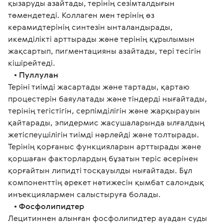
қызаруды азайтады, терінің сезімталдығын 
төмендетеді. Коллаген мен терінің өз 
керамидтерінің синтезін ынталандырады, 
икемділікті арттырады және терінің құрылымын 
жақсартып, пигментацияны азайтады, тері тесігін 
кішірейтеді.
   • 
Пуллулан
Теріні тиімді жасартады және тартады, қартаю 
процестерін баяулатады және тіндерді нығайтады, 
терінің тегістігін, серпімділігін және жарқырауын 
қайтарады, эпидермис жасушаларында ылғалдың 
жетіспеушілігін тиімді нәрлейді және толтырады. 
Терінің қорғаныс функцияларын арттырады және 
қоршаған факторлардың бұзатын теріс әсерінен 
қорғайтын липидті тосқауылды нығайтады. Бұл 
компоненттің әрекет нәтижесін қымбат салондық 
инъекциялармен салыстыруға болады.
   • 
Фосфолипидтер
Лецитиннен алынған фосфолипидтер ауадан суды 