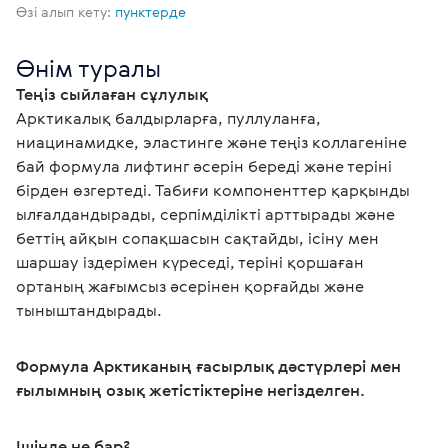
Өзі алып кету:
пунктерде
Өнім туралы
Теңіз сыйлаған сұлулық
Арктикалық балдырларға, пуллуланға, 
ниацинамидке, эластинге және теңіз коллагеніне 
бай формула лифтинг әсерін береді және теріні 
бірден өзгертеді. Табиғи компоненттер қарқынды 
ылғалдандырады, серпімділікті арттырады және 
беттің айқын сопақшасын сақтайды, ісіну мен 
шаршау іздерімен күреседі, теріні қоршаған 
ортаның жағымсыз әсерінен қорғайды және 
тыныштандырады.
Формула Арктиканың ғасырлық дәстүрлері мен 
ғылымның озық жетістіктеріне негізделген.
Ішінде не бар?