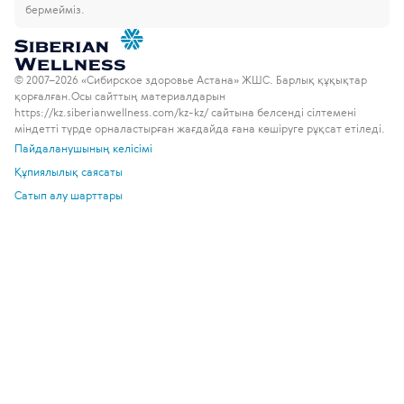
бермейміз.
© 2007–2026 «Сибирское здоровье Астана» ЖШС. Барлық құқықтар
қорғалған.
Осы сайттың материалдарын
https://kz.siberianwellness.com/kz-kz/ сайтына белсенді сілтемені
міндетті түрде орналастырған жағдайда ғана көшіруге рұқсат етіледі.
Пайдаланушының келісімі
Құпиялылық саясаты
Сатып алу шарттары