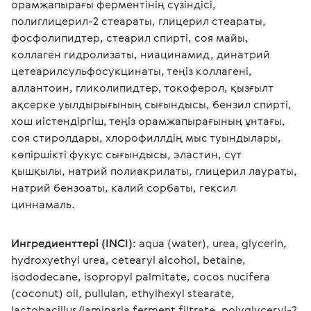
орамжапырағы ферментінің сүзіндісі, 
полиглицерил-2 стеараты, глицерил стеараты, 
фосфолипидтер, стеарил спирті, соя майы, 
коллаген гидролизаты, ниацинамид, динатрий 
цетеарилсульфосукцинаты, теңіз коллагені, 
аллантоин, гликолипидтер, токоферол, қызғылт 
ақсерке уылдырығының сығындысы, бензил спирті, 
хош иістендіргіш, теңіз орамжапырағының ұнтағы, 
соя стиролдары, хлорофиллдің мыс туындылары, 
көпіршікті фукус сығындысы, эластин, сүт 
қышқылы, натрий полиакрилаты, глицерил лаураты, 
натрий бензоаты, калий сорбаты, гексил 
циннамаль.
Ингредиенттері (INCI):
 aqua (water), urea, glycerin, 
hydroxyethyl urea, cetearyl alcohol, betaine, 
isododecane, isopropyl palmitate, cocos nucifera 
(coconut) oil, pullulan, ethylhexyl stearate, 
lactobacillus/laminaria ferment filtrate, polyglyceryl-2 