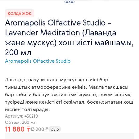
ҚОЛДА ЖОҚ
Aromapolis Olfactive Studio -
Lavender Meditation (Лаванда
және мускус) хош иісті майшамы,
200 мл
Aromapolis Olfactive Studio
Лаванда, пачули және мускус хош иісі бар
тыныштық атмосферасына еніңіз. Мақта таяқшасы
бар табиғи балауыз майшамы жұмсақ, жылы жарық
түсіреді және кеңістікті сезімтал, босаңсытатын хош
иіспен толтырады.
Артикул:
430210
Объем: 200 мл
11 880 ₸
13 200 ₸
7.8 б