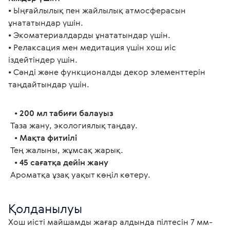
• Ыңғайлылық пен жайлылық атмосферасын 
ұнататындар үшін.
• Экоматериалдарды ұнататындар үшін. 
• Релаксация мен медитация үшін хош иіс 
іздейтіндер үшін.
• Сәнді және функционалды декор элементтерін 
таңдайтындар үшін. 
   • 
200 мл табиғи балауыз
 Таза жану, экологиялық таңдау.
   • 
Мақта фитиілі
 Тең жалыны, жұмсақ жарық.
   • 
45 сағатқа дейін жану
 Ароматқа ұзақ уақыт көңіл көтеру.
Қолданылуы
Хош иісті майшамды жағар алдында пілтесін 7 мм-