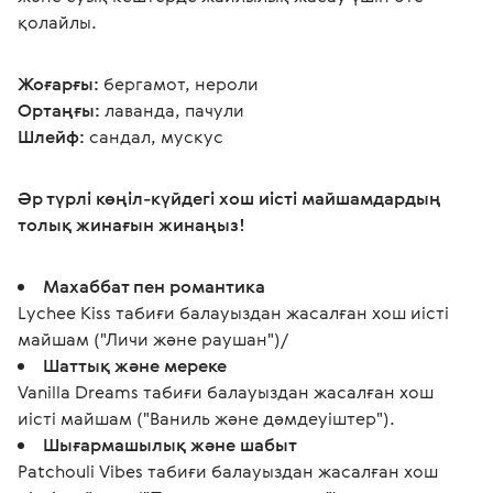
қолайлы.
Жоғарғы:
 бергамот, нероли
Ортаңғы:
 лаванда, пачули
Шлейф:
 сандал, мускус
Әр түрлі көңіл-күйдегі хош иісті майшамдардың 
толық жинағын жинаңыз! 
Махаббат пен романтика
Lychee Kiss табиғи балауыздан жасалған хош иісті
майшам ("Личи және раушан")/
Шаттық және мереке
Vanilla Dreams табиғи балауыздан жасалған хош
иісті майшам ("Ваниль және дәмдеуіштер").
Шығармашылық және шабыт
Patchouli Vibes табиғи балауыздан жасалған хош