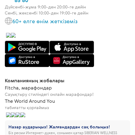
85 80
Дүйсенбі-жұма 9:00-ден 20:00-ге дейін
Сенбі, жексенбі 10:00-ден 19:00-ге дейін
60+ елге өнім жеткіземіз
Компанияның жобалары
Fitcha, марафондар
Сауықтыру стиліндегі онлайн марафондар!
The World Around You
табиғатты қорғаймыз
Назар аударыңыз! Жалғандардан сақ болыңыз!
Біз ресми Интернет-дүкен, сонымен қатар SIBERIAN WELLNESS