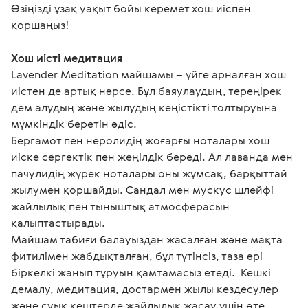
Өзіңізді ұзақ уақыт бойы керемет хош иіспен
қоршаңыз!
Хош иісті медитация
Lavender Meditation майшамы – үйге арналған хош 
иістен де артық нәрсе. Бұл баяулаудың, тереңірек 
дем алудың және жылудың кеңістікті толтыруына 
мүмкіндік беретін әдіс.
Бергамот пен неролидің жоғарғы ноталары хош 
иіске сергектік пен жеңілдік береді. Ал лаванда мен 
пачулидің жүрек ноталары оны жұмсақ, барқыттай 
жылумен қоршайды. Сандал мен мускус шлейфі 
жайлылық пен тыныштық атмосферасын 
қалыптастырады.
Майшам табиғи балауыздан жасалған және мақта 
фитилімен жабдықталған, бұл түтінсіз, таза әрі 
біркелкі жанып тұруын қамтамасыз етеді.  Кешкі 
демалу, медитация, достармен жылы кездесулер 
және суық кештерде жайлылық жасау үшін өте 