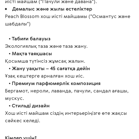
иісті майшам ("Пачули және давана").
Демалыс және жылы естеліктер
Peach Blossom хош иісті майшамы ("Османтус және
шабдалы")
   • 
Табиғи балауыз
Экологиялық таза және таза жану.
   • 
Мақта таяқшасы
Қосымша түтінсіз жұмсақ жалын.
   • 
Жану уақыты – 45 сағатқа дейін 
Ұзақ кештерге арналған хош иіс.
   • 
Премиум парфюмерлік композиция
Бергамот, нероли, лаванда, пачули, сандал ағашы, 
мускус.
   • 
Стильді дизайн
Хош иісті майшам сіздің интерьеріңізге өте жақсы 
сәйкес келеді. 
Кімдер үшін? 