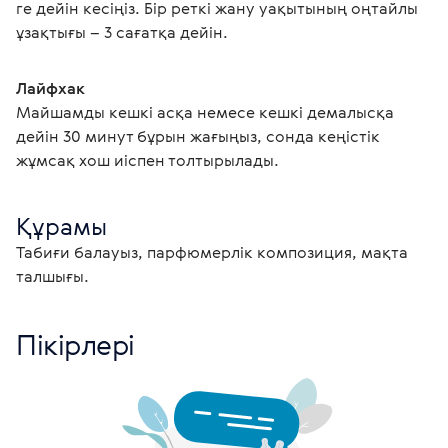
ге дейін кесіңіз. Бір реткі жану уақытының оңтайлы 
ұзақтығы – 3 сағатқа дейін.
Лайфхак
Майшамды кешкі асқа немесе кешкі демалысқа 
дейін 30 минут бұрын жағыңыз, сонда кеңістік 
жұмсақ хош иіспен толтырылады. 
Құрамы
Табиғи балауыз, парфюмерлік композиция, мақта 
талшығы.
Пікірлері