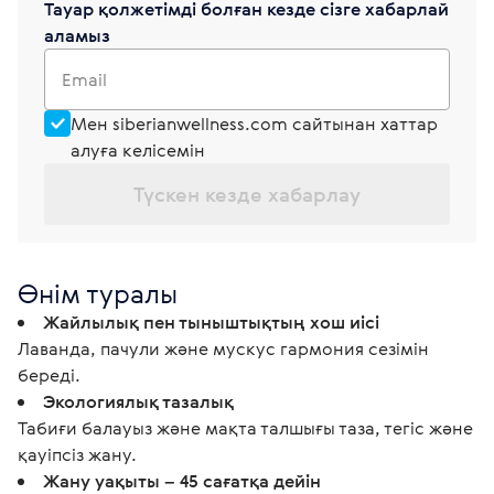
Тауар қолжетімді болған кезде сізге хабарлай
аламыз
Email
Мен siberianwellness.com сайтынан хаттар
алуға келісемін
Түскен кезде хабарлау
Өнім туралы
Жайлылық пен тыныштықтың хош иісі
Лаванда, пачули және мускус гармония сезімін
береді.
Экологиялық тазалық
Табиғи балауыз және мақта талшығы таза, тегіс және
қауіпсіз жану.
Жану уақыты – 45 сағатқа дейін