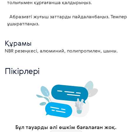
  толығымен құрғағанша қалдырыңыз. 
    Абразивті жуғыш заттарды пайдаланбаңыз. Температураның кенеттен өзгеруіне

  ұшыратпаңыз. 
Құрамы
NBR резеңкесі, алюминий, полипропилен, шыны.
Пікірлері
Бұл тауарды әлі ешкім бағалаған жоқ.