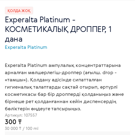
ҚОЛДА ЖОҚ
Experalta Platinum -
КОСМЕТИКАЛЫҚ ДРОППЕР, 1
дана
Experalta Platinum
Experalta Platinum ампулалық концентраттарына
арналған мөлшерлегіш-дроппер (ағылш. drop -
«тамшы»). Қолдану әдісінде сипатталған
гигиеналық талаптарды сақтай отырып, әртүрлі
косметикасы бар бір дропперді қолданыңыз және
бірнеше рет қолданғаннан кейін диспенсердің
бөліктерін өңдеуге тапсырыңыз.
Артикул:
107557
300 ₸
30 000 ₸ / 100 ml