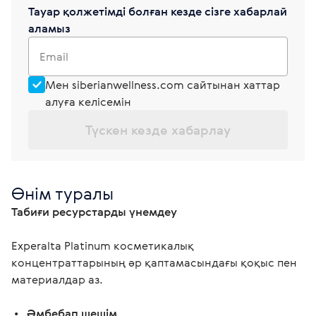
Тауар қолжетімді болған кезде сізге хабарлай
аламыз
Email
Мен siberianwellness.com сайтынан хаттар
алуға келісемін
Түскен кезде хабарлау
Өнім туралы
Табиғи ресурстарды үнемдеу 
Experalta Platinum косметикалық 
концентраттарының әр қаптамасындағы қоқыс пен 
материалдар аз. 
 •   
Әмбебап шешім 