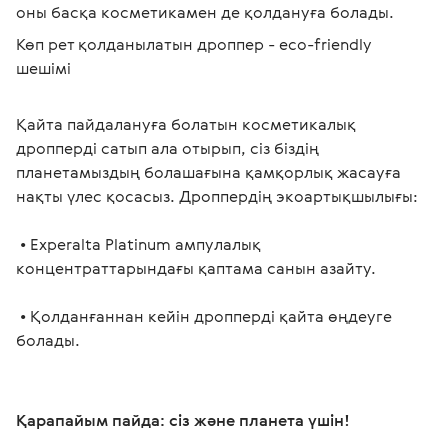
оны басқа косметикамен де қолдануға болады. 
Көп рет қолданылатын дроппер - eco-friendly 
шешімі 
Қайта пайдалануға болатын косметикалық 
дропперді сатып ала отырып, сіз біздің 
планетамыздың болашағына қамқорлық жасауға 
нақты үлес қосасыз. Дроппердің экоартықшылығы: 
 • Experalta Platinum ампулалық 
концентраттарындағы қаптама санын азайту. 
 • Қолданғаннан кейін дропперді қайта өңдеуге 
болады. 
Қарапайым пайда: сіз және планета үшін! 