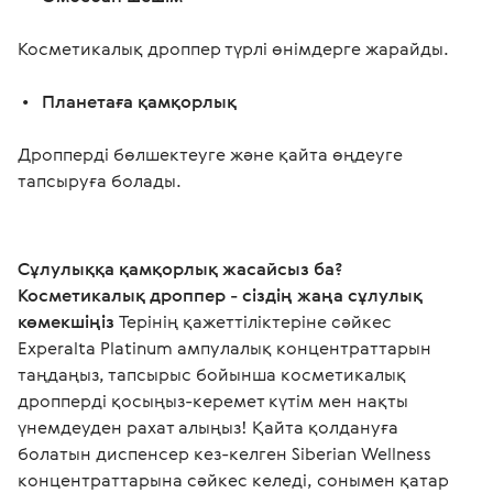
Косметикалық дроппер түрлі өнімдерге жарайды. 
 •   
Планетаға қамқорлық 
Дропперді бөлшектеуге және қайта өңдеуге 
тапсыруға болады. 
Сұлулыққа қамқорлық жасайсыз ба? 
Косметикалық дроппер - сіздің жаңа сұлулық 
көмекшіңіз 
Терінің қажеттіліктеріне сәйкес 
Experalta Platinum ампулалық концентраттарын 
таңдаңыз, тапсырыс бойынша косметикалық 
дропперді қосыңыз-керемет күтім мен нақты 
үнемдеуден рахат алыңыз! Қайта қолдануға 
болатын диспенсер кез-келген Siberian Wellness 
концентраттарына сәйкес келеді, сонымен қатар 