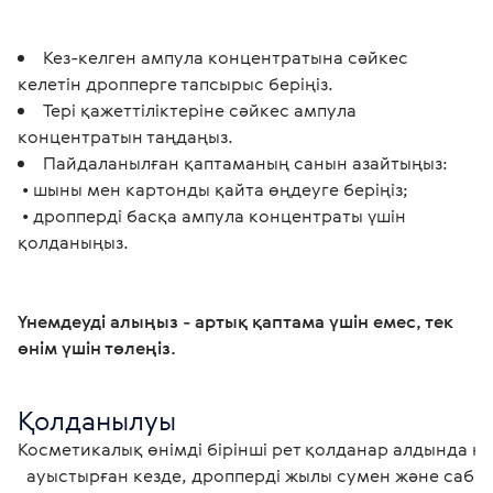
Кез-келген ампула концентратына сәйкес
келетін дропперге тапсырыс беріңіз.
Тері қажеттіліктеріне сәйкес ампула
концентратын таңдаңыз.
Пайдаланылған қаптаманың санын азайтыңыз:
• шыны мен картонды қайта өңдеуге беріңіз;
• дропперді басқа ампула концентраты үшін
қолданыңыз.
Үнемдеуді алыңыз - артық қаптама үшін емес, тек 
өнім үшін төлеңіз.
Қолданылуы
Косметикалық өнімді бірінші рет қолданар алдында не
  ауыстырған кезде, дропперді жылы сумен және сабынмен жақсылап шайып,
