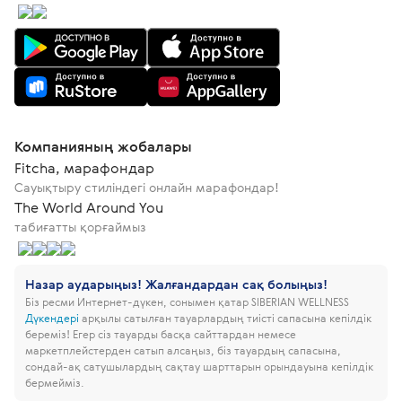
Компанияның жобалары
Fitcha, марафондар
Сауықтыру стиліндегі онлайн марафондар!
The World Around You
табиғатты қорғаймыз
Назар аударыңыз! Жалғандардан сақ болыңыз!
Біз ресми Интернет-дүкен, сонымен қатар SIBERIAN WELLNESS
Дүкендері
арқылы сатылған тауарлардың тиісті сапасына кепілдік
береміз!
Егер сіз тауарды басқа сайттардан немесе
маркетплейстерден сатып алсаңыз, біз тауардың сапасына,
сондай-ақ сатушылардың сақтау шарттарын орындауына кепілдік
бермейміз.