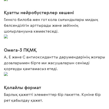
Қуатты нейробустерлер кешені
Гинкго билоба мен гот кола сығындылары мидың
белсенділігін арттырады және зейіннің
шоғырлануына көмектеседі.
Омега-3 ПҚМҚ
А, Е және С антиоксидантты дәрумендерінің жоғары
дозаларымен бірге ми жасушаларын сенімді
қорғауды қамтамасыз етеді.
Қолайлы формат
Барлық қажетті элементтер бір пакетте. Күніне бір
рет қабылдау қажет.