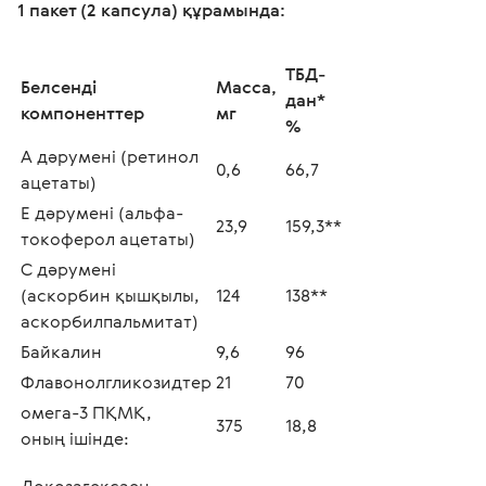
1 пакет (2 капсула) құрамында:
ТБД-
Белсенді 
Масса, 
дан* 
компоненттер
мг
%
А дәрумені (ретинол 
0,6
66,7
ацетаты)
Е дәрумені (альфа-
23,9
159,3**
токоферол ацетаты)
С дәрумені 
(аскорбин қышқылы, 
124
138**
аскорбилпальмитат)
Байкалин
9,6
96
Флавонолгликозидтер
21
70
омега-3 ПҚМҚ,
375
18,8
оның ішінде:
Докозагексаен 