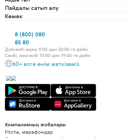
Пайдалы сатып алу
Көмек
8 (800) 080
85 80
Дүйсенбі-жұма 9:00-ден 20:00-ге дейін
Сенбі, жексенбі 10:00-ден 19:00-ге дейін
60+ елге өнім жеткіземіз
Компанияның жобалары
Fitcha, марафондар