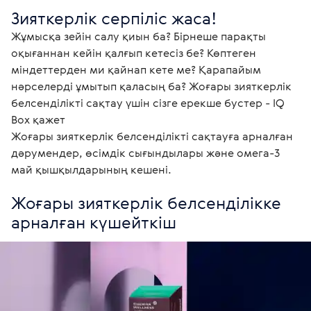
Зияткерлік серпіліс жаса!
Жұмысқа зейін салу қиын ба? Бірнеше парақты 
оқығаннан кейін қалғып кетесіз бе? Көптеген 
міндеттерден ми қайнап кете ме? Қарапайым 
нәрселерді ұмытып қаласың ба? Жоғары зияткерлік 
белсенділікті сақтау үшін сізге ерекше бустер - IQ 
Box қажет

Жоғары зияткерлік белсенділікті сақтауға арналған 
дәрумендер, өсімдік сығындылары және омега-3 
май қышқылдарының кешені.
Жоғары зияткерлік белсенділікке 
арналған күшейткіш