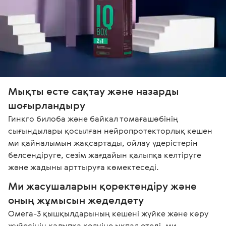
Мықты есте сақтау және назарды 
шоғырландыру
Гинкго билоба және байкал томағашөбінің 
сығындылары қосылған нейропротекторлық кешен 
ми қайналымын жақсартады, ойлау үдерістерін 
белсендіруге, сезім жағдайын қалыпқа келтіруге 
және жадыны арттыруға көмектеседі.
Ми жасушаларын қоректендіру және 
оның жұмысын жеделдету
Омега-3 қышқылдарының кешені жүйке және көру 
жүйесінің қалыпқа келуіне ықпал етеді, ми 