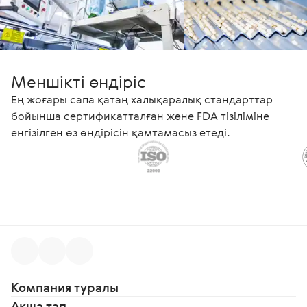
Меншікті өндіріс
Ең жоғары сапа қатаң халықаралық стандарттар
бойынша сертификатталған және FDA тізіліміне
енгізілген өз өндірісін қамтамасыз етеді.
Компания туралы
Ақша тап