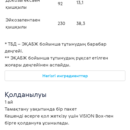
13,1
92
қышқылы
Эйкозапентаен 
230
38,3
қышқылы
* ТБД – ЭҚАБЖ бойынша тұтынудың барабар 
деңгейі.  
** ЭҚАБЖ бойынша тұтынудың рұқсат етілген 
жоғары деңгейінен аспайды. 
Негізгі ингредиенттер
Қолданылуы
1 ай
Тамақтану уақытында бір пакет
Кешенді әсерге қол жеткізу үшін VISION Box-пен 
бірге қолдануға ұсынылады. 