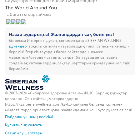
Сауықтыру стиліндегі онлайн марафондар!
The World Around You
табиғатты қорғаймыз
Назар аударыңыз! Жалғандардан сақ болыңыз!
Біз ресми Интернет-дүкен, сонымен қатар SIBERIAN WELLNESS
Дүкендері
арқылы сатылған тауарлардың тиісті сапасына кепілдік
береміз!
Егер сіз тауарды басқа сайттардан немесе
маркетплейстерден сатып алсаңыз, біз тауардың сапасына,
сондай-ақ сатушылардың сақтау шарттарын орындауына кепілдік
бермейміз.
© 2007–2026 «Сибирское здоровье Астана» ЖШС. Барлық құқықтар
қорғалған.
Осы сайттың материалдарын
https://kz.siberianwellness.com/kz-kz/ сайтына белсенді сілтемені
міндетті түрде орналастырған жағдайда ғана көшіруге рұқсат етіледі.
Пайдаланушының келісімі
Құпиялылық саясаты
Сатып алу шарттары