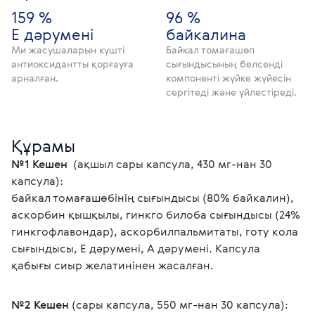
159 %
96 %
Е дәрумені
байкалина
Ми жасушаларын күшті
Байкал томағашөп
антиоксидантты қорғауға
сығындысының белсенді
арналған.
компоненті жүйке жүйесін
сергітеді және үйлестіреді.
Құрамы
№1 Кешен
  (ақшыл сары капсула, 430 мг-нан 30 
капсула):
байкал томағашөбінің сығындысы (80% байкалин), 
аскорбин қышқылы, гинкго билоба сығындысы (24% 
гинкгофлавондар), аскорбилпальмитаты, готу кола 
сығындысы, Е дәрумені, А дәрумені. Капсула 
қабығы сиыр желатинінен жасалған.
№2 Кешен
 (сары капсула, 550 мг-нан 30 капсула):