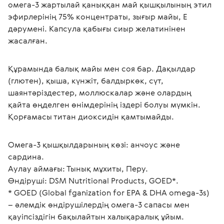
омега-3 жартылай қаныққан май қышқылының этил 
эфирлерінің 75% концентраты, зығыр майы, Е 
дәрумені. Капсула қабығы сиыр желатинінен 
жасалған.
Құрамында балық майы мен соя бар. Дақылдар 
(глютен), қыша, күнжіт, балдыркөк, сүт, 
шаянтәріздестер, моллюскалар және олардың 
қайта өңделген өнімдерінің іздері болуы мүмкін. 
Қорғамасы титан диоксидін қамтымайды.
Омега-3 қышқылдарының көзі: анчоус және 
сардина.
Аулау аймағы: Тынық мұхиты, Перу. 
Өндіруші: DSM Nutritional Products, GOED*.
* GOED (Global fganization for EPA & DHA omega-3s) 
– әлемдік өндірушілердің омега-3 сапасы мен 