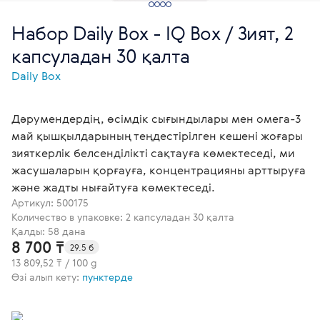
Набор Daily Box - IQ Box / Зият, 2
капсуладан 30 қалта
Daily Box
Дәрумендердің, өсімдік сығындылары мен омега-3
май қышқылдарының теңдестірілген кешені жоғары
зияткерлік белсенділікті сақтауға көмектеседі, ми
жасушаларын қорғауға, концентрацияны арттыруға
және жадты нығайтуға көмектеседі.
Артикул:
500175
Количество в упаковке: 2 капсуладан 30 қалта
Қалды: 58 дана
8 700 ₸
29.5 б
13 809,52 ₸ / 100 g
Өзі алып кету:
пунктерде