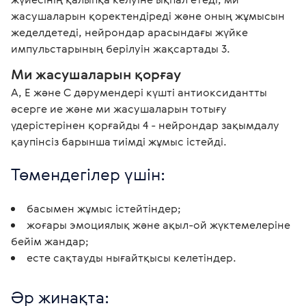
жасушаларын қоректендіреді және оның жұмысын 
жеделдетеді, нейрондар арасындағы жүйке 
импульстарының берілуін жақсартады 
3
.
Ми жасушаларын қорғау
А, Е және С дәрумендері күшті антиоксидантты 
әсерге ие және ми жасушаларын тотығу 
үдерістерінен қорғайды 
4
 - нейрондар зақымдалу 
қаупінсіз барынша тиімді жұмыс істейді.
Төмендегілер үшін:
басымен жұмыс істейтіндер;
жоғары эмоциялық және ақыл-ой жүктемелеріне
бейім жандар;
есте сақтауды нығайтқысы келетіндер.
Әр жинақта: