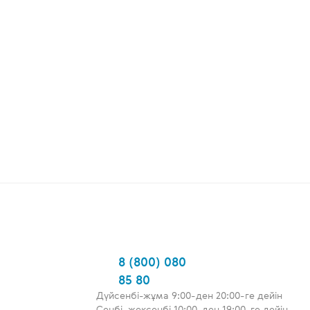
8 (800) 080
85 80
Дүйсенбі-жұма 9:00-ден 20:00-ге дейін
Сенбі, жексенбі 10:00-ден 19:00-ге дейін