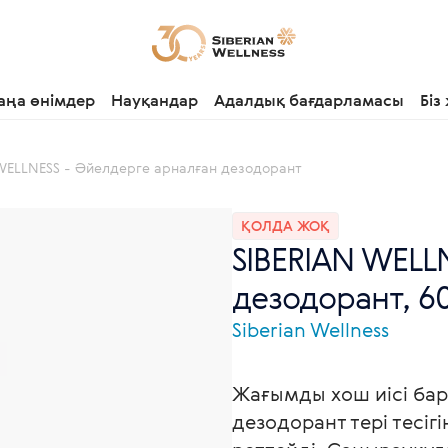
аңа өнімдер
Науқандар
Адалдық бағдарламасы
Біз
WELLNESS - Әйелдерге арналған дезодорант
ҚОЛДА ЖОҚ
SIBERIAN WELL
дезодорант, 6
Siberian Wellness
Жағымды хош иісі бар
дезодорант тері тесігі