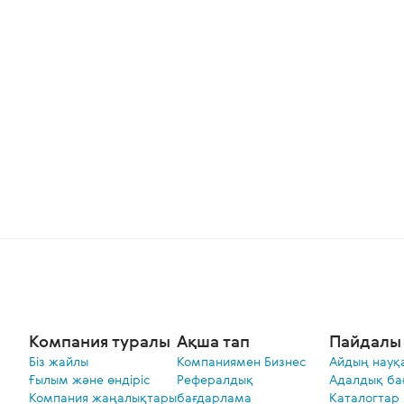
Компания туралы
Ақша тап
Пайдалы 
Біз жайлы
Компаниямен Бизнес
Айдың науқ
Ғылым және өндіріс
Рефералдық
Адалдық ба
Компания жаңалықтары
бағдарлама
Каталогтар