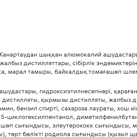
Жанартаудан шыққан алюмокалий ашудастары
жалбыз дистилляттары, сібірлік эндемиктеріні
ка, марал тамыры, байкалдық томағашөп шле
ашудастары, гидроксиэтилнесепнәрі, қараған
дистилляты, қырмызы дистилляты, жалбыз дис
мин, бензил спирті, сахароза лаураты, хош иі
 5-циклогексилпентанол, диметилфенилбутан
шөп сығындысы, элеутерококк сығындысы, мақ
, төрт бөлікті родиола сығындысы (қызыл ще