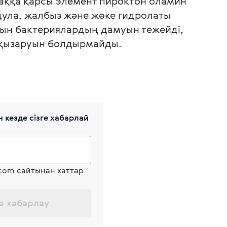
лаққа қарсы элемент пироктон оламин
дула, жалбыз және жөке гидролаты
тын бактериялардың дамуын тежейді,
ен қызаруын болдырмайды.
 кезде сізге хабарлай
.com сайтынан хаттар
е хабарлау