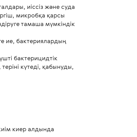
лдары, иіссіз және суда 
ргіш, микробқа қарсы 
ндіруге тамаша мүмкіндік 
е ие, бактериялардың 
күшті бактерицидтік 
теріні күтеді, қабынуды, 
 киім киер алдында 