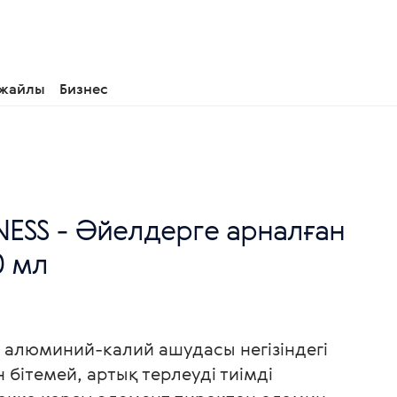
 жайлы
Бизнес
NESS - Әйелдерге арналған
0 мл
 алюминий-калий ашудасы негізіндегі
н бітемей, артық терлеуді тиімді