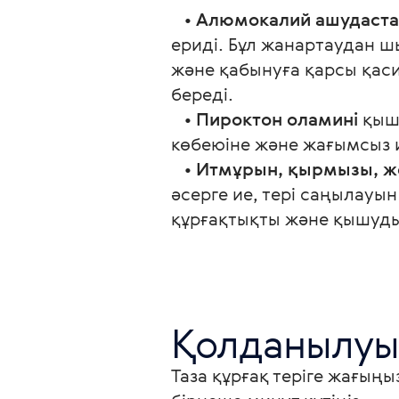
   • 
Алюмокалий ашудаст
ериді. Бұл жанартаудан ш
және қабынуға қарсы қаси
береді. 
   • 
Пироктон оламині
 қыш
көбеюіне және жағымсыз 
   • 
Итмұрын, қырмызы, ж
әсерге ие, тері саңылауын
құрғақтықты және қышуд
Қолданылуы
Таза құрғақ теріге жағыңы