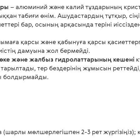
ары
 – алюминий және калий тұздарының криста
ыққан табиғи өнім. Ашудастардың тұтқыр, сіңі
еттері бар, осының арқасында теріні иіссізде
ымаға қарсы және қабынуға қарсы қасиеттерг
иістің дамуына жол бермейді.
өке және жалбыз гидролаттарының кешені
 
 тарылтады, тер бездерінің жұмысын реттейді, 
ы болдырмайды. 
з (шарлы мөлшерлегішпен 2-3 рет жүргізіңіз);