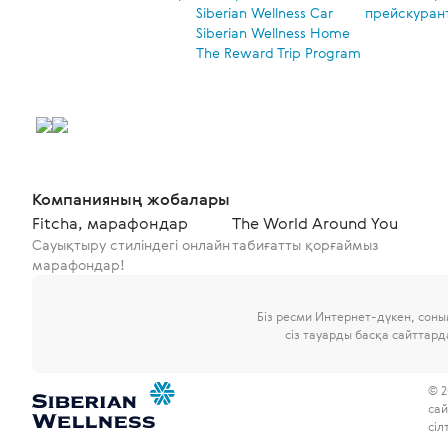
Siberian Wellness Car
прейскуран
Siberian Wellness Home
The Reward Trip Program
Компанияның жобалары
Fitcha, марафондар
The World Around You
Сауықтыру стиліндегі онлайн
табиғатты қорғаймыз
марафондар!
Біз ресми Интернет-дүкен, сон
сіз тауарды басқа сайттар
© 2
сай
сіл