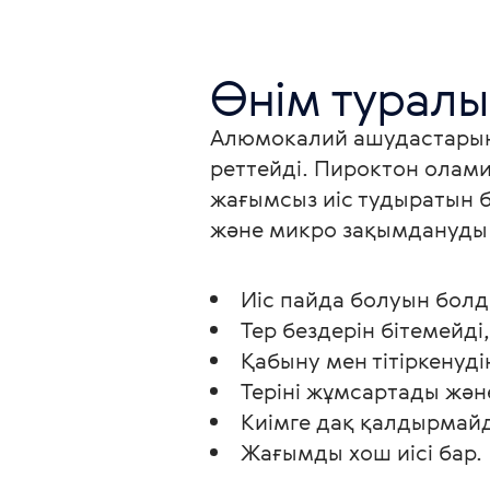
Өнім туралы
Алюмокалий ашудастарына н
реттейді. Пироктон олами
жағымсыз иіс тудыратын б
және микро зақымдануды 
Иіс пайда болуын бол
Тер бездерін бітемейд
Қабыну мен тітіркену
Теріні жұмсартады жә
Киімге дақ қалдырмай
Жағымды хош иісі бар.