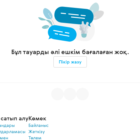
Бұл тауарды әлі ешкім бағалаған жоқ.
Пікір жазу
сатып алу
Көмек
андары
Байланыс
ғдарламасы
Жеткізу
 мен
Төлем