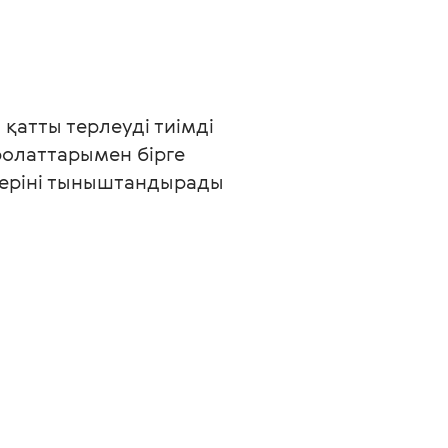
қатты терлеуді тиімді 
олаттарымен бірге 
теріні тыныштандырады 