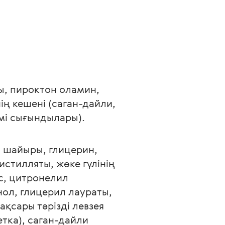
, пироктон оламин, 
ң кешені (саган-дайли, 
мі сығындылары).
 шайыры, глицерин, 
тилляты, жөке гүлінің 
с, цитронелил 
ол, глицерил лаураты, 
сары тәрізді левзея 
тка), саган-дайли 