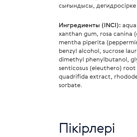
сығындысы, дегидросірке
Ингредиенты (INCI):
 aqua
xanthan gum, rosa canina (d
mentha piperita (peppermint
benzyl alcohol, sucrose lau
dimethyl phenylbutanol, gly
senticosus (eleuthero) root
quadrifida extract, rhodod
sorbate.
Пікірлері