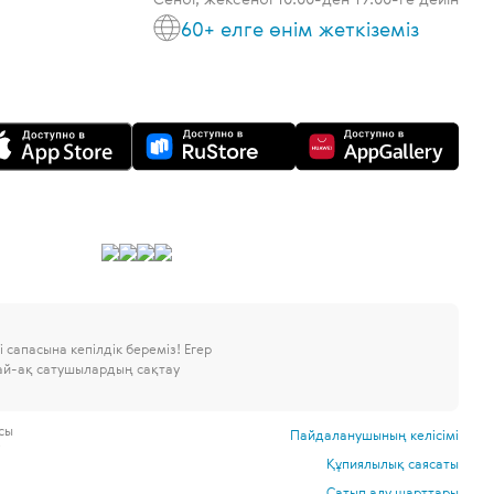
60+ елге өнім жеткіземіз
 сапасына кепілдік береміз!
Егер
дай-ақ сатушылардың сақтау
сы
Пайдаланушының келісімі
і
Құпиялылық саясаты
.
Сатып алу шарттары