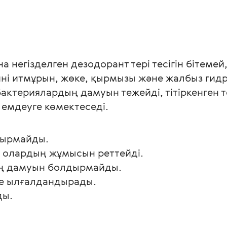
егізделген дезодорант тері тесігін бітемей, 
ні итмұрын, жөке, қырмызы және жалбыз гидр
актериялардың дамуын тежейді, тітіркенген 
емдеуге көмектеседі. 
дырмайды.
і, олардың жұмысын реттейді.
дің дамуын болдырмайды.
не ылғалдандырады.
ды.