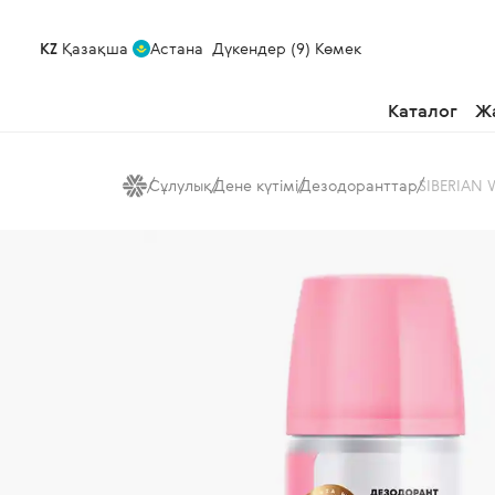
KZ
Қазақша
Астана
Дүкендер (9)
Көмек
Каталог
Ж
Сұлулық
Дене күтімі
Дезодоранттар
SIBERIAN 