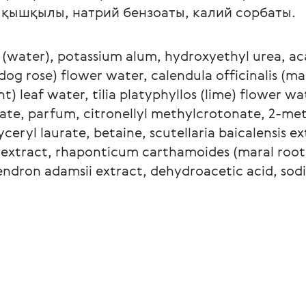
 қышқылы, натрий бензоаты, калий сорбаты.
 (water), potassium alum, hydroxyethyl urea, aca
og rose) flower water, calendula officinalis (ma
) leaf water, tilia platyphyllos (lime) flower wa
rate, parfum, citronellyl methylcrotonate, 2-me
ceryl laurate, betaine, scutellaria baicalensis e
 extract, rhaponticum carthamoides (maral root)
endron adamsii extract, dehydroacetic acid, so