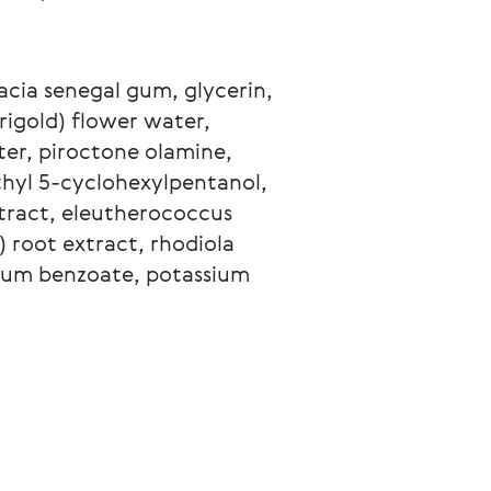
cia senegal gum, glycerin, 
rigold) flower water, 
ter, piroctone olamine, 
thyl 5-cyclohexylpentanol, 
xtract, eleutherococcus 
 root extract, rhodiola 
dium benzoate, potassium 