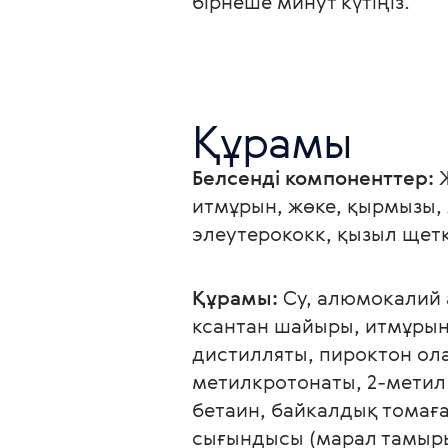
бірнеше минут күтіңіз.
Құрамы
Белсенді компоненттер:
 
итмұрын, жөке, қырмызы, 
элеутерококк, қызыл щет
Құрамы:
 Су, алюмокалий 
ксантан шайыры, итмұрын 
дистилляты, пироктон ола
метилкротонаты, 2-метил
бетаин, байкалдық томаға
сығындысы (марал тамыры)