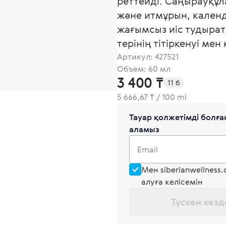
реттейді. Саңырауқұ
және итмұрын, кален
жағымсыз иіс тудыра
терінің тітіркенуі м
Артикул:
427521
Объем: 60 мл
3 400 ₸
11 б
5 666,67 ₸ / 100 ml
Тауар қолжетімді болған
аламыз
Email
Мен siberianwellness
алуға келісемін
Түскен кезд