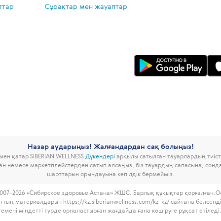
ттар
Сұрақтар мен жауаптар
Назар аударыңыз! Жалғандардан сақ болыңыз!
ымен қатар SIBERIAN WELLNESS
Дүкендері
арқылы сатылған тауарлардың тиісті
дан немесе маркетплейстерден сатып алсаңыз, біз тауардың сапасына, сон
шарттарын орындауына кепілдік бермейміз.
007–2026 «Сибирское здоровье Астана» ЖШС. Барлық құқықтар қорғалған.
О
ттың материалдарын https://kz.siberianwellness.com/kz-kz/ сайтына белсенд
темені міндетті түрде орналастырған жағдайда ғана көшіруге рұқсат етіледі