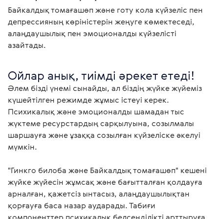
Байкалдық томағашөп және готу кола күйзеліс пен
депрессияның көріністерін жеңуге көмектеседі,
алаңдаушылық пен эмоционалды күйзелісті
азайтады.
Әлем бізді үнемі сынайды, ал біздің жүйке жүйеміз 
күшейтілген режимде жұмыс істеуі керек. 
Психикалық және эмоционалды шамадан тыс 
жүктеме ресурстардың сарқылуына, созылмалы 
шаршауға және ұзаққа созылған күйзеліске әкелуі 
мүмкін.

"Гинкго билоба және Байкалдық томағашөп" кешені 
жүйке жүйесін жұмсақ және бағытталған қолдауға 
арналған, қажетсіз ынтасыз, алаңдаушылықтан 
қорғауға баса назар аударады. Табиғи 
компоненттер психикалық белсенділікті арттыруға 