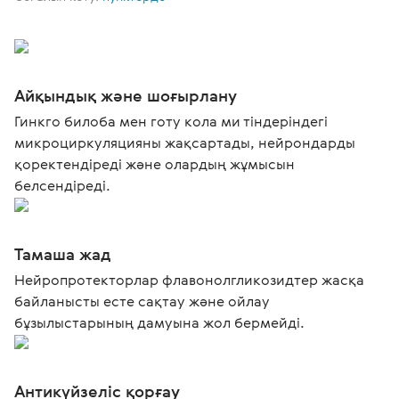
Айқындық және шоғырлану
Гинкго билоба мен готу кола ми тіндеріндегі
микроциркуляцияны жақсартады, нейрондарды
қоректендіреді және олардың жұмысын
белсендіреді.
Тамаша жад
Нейропротекторлар флавонолгликозидтер жасқа
байланысты есте сақтау және ойлау
бұзылыстарының дамуына жол бермейді.
Антикүйзеліс қорғау