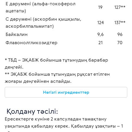
Е дәрумені (альфа-токоферол 
19
127**
ацетаты) 
С дәрумені (аскорбин қышқылы, 
124
137**
аскорбилпальмитат) 
Байкалин 
9,6
96
Флавонолгликозидтер 
21
70
* ТБД – ЭҚАБЖ бойынша тұтынудың барабар 
деңгейі.
** ЭҚАБЖ бойынша тұтынудың рұқсат етілген 
жоғары деңгейінен аспайды. 
Негізгі ингредиенттер
 Қолдану тәсілі:
Ересектерге күніне 2 капсуладан тамақтану 
уақытында қабылдау керек. Қабылдау ұзақтығы – 1 