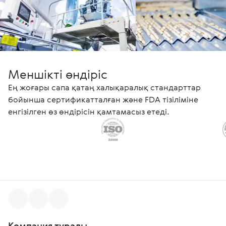
Меншікті өндіріс
Ең жоғары сапа қатаң халықаралық стандарттар
бойынша сертификатталған және FDA тізіліміне
енгізілген өз өндірісін қамтамасыз етеді.
Компания туралы