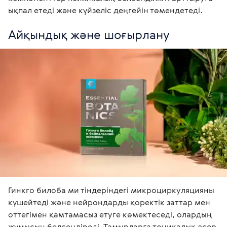
ықпал етеді және күйзеліс деңгейін төмендетеді.
Айқындық және шоғырлану
Гинкго билоба ми тіндеріндегі микроциркуляцияны 
күшейтеді және нейрондарды қоректік заттар мен 
оттегімен қамтамасыз етуге көмектеседі, олардың 
жұмысын белсендіреді. Тамырларға тоникалық әсер 