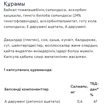
Құрамы
Байкал томағашөбінің сығындысы, аскорбин 
қышқылы, гинкго билоба сығындысы (24% 
гинкгофлавондар), аскорбилпальмитат, готу кола 
сығындысы, Е дәрумені ацетаты, А дәрумені.
Дақылдар (глютен), соя, қыша, күнжіт, балдыркөк, 
сүт, шаянтәріздестер, моллюскалар және олардың 
қайта өңделген өнімдерінің іздері болуы мүмкін.
1 капсуланың құрамында: 
ТБД-
Салмағы, 
Белсенді компоненттер
дан* 
мг
%
А дәрумені (ретинол ацетаты) 
0,6
67