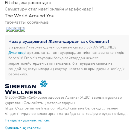
Fitcha, марафондар
Сауықтыру стиліндегі онлайн марафондар!
The World Around You
табиғатты қорғаймыз
Назар аударыңыз! Жалғандардан сақ болыңыз!
Біз ресми Интернет-дүкен, сонымен қатар SIBERIAN WELLNESS
Дүкендері
арқылы сатылған тауарлардың тиісті сапасына кепілдік
береміз!
Егер сіз тауарды басқа сайттардан немесе
маркетплейстерден сатып алсаңыз, біз тауардың сапасына,
сондай-ақ сатушылардың сақтау шарттарын орындауына кепілдік
бермейміз.
© 2007–2026 «Сибирское здоровье Астана» ЖШС. Барлық құқықтар
қорғалған.
Осы сайттың материалдарын
https://kz.siberianwellness.com/kz-kz/ сайтына белсенді сілтемені
міндетті түрде орналастырған жағдайда ғана көшіруге рұқсат етіледі.
Пайдаланушының келісімі
Құпиялылық саясаты