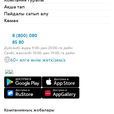
Ақша тап
Пайдалы сатып алу
Көмек
8 (800) 080
85 80
Дүйсенбі-жұма 9:00-ден 20:00-ге дейін
Сенбі, жексенбі 10:00-ден 19:00-ге дейін
60+ елге өнім жеткіземіз
Компанияның жобалары