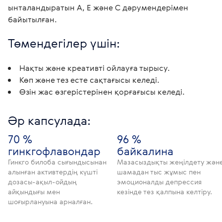
ынталандыратын А, Е және С дәрумендерімен 
байытылған.
Төмендегілер үшін:
Нақты және креативті ойлауға тырысу.
Көп және тез есте сақтағысы келеді.
Өзін жас өзгерістерінен қорғағысы келеді.
Әр капсулада:
70 %
96 %
гинкгофлавондар
байкалина
Гинкго билоба сығындысынан
Мазасыздықты жеңілдету жән
алынған активтердің күшті
шамадан тыс жұмыс пен
дозасы-ақыл-ойдың
эмоционалды депрессия
айқындығы мен
кезінде тез қалпына келтіру.
шоғырлануына арналған.