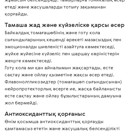
етеді және жасушаларды тотығу зақымынан 
қорғайды.
Тамаша жад және күйзеліске қарсы әсер
Байкалдық томағашөбінің және готу кола 
сығындыларының кешенді әрекеті мазасыздық пен 
эмоционалды шиеленісті азайтуға көмектеседі, 
жүйке жүйесіне күйзеліс пен шаршау көріністерін 
жеңуге көмектеседі.

Готу кола ми қан айналымын жақсартады, есте 
сақтау және ойлау қызметіне жақсы әсер етеді. 
Флавонолгликозидтер (томағашөп сығындысынан) 
нейропротекторлық әсерге ие, жасқа байланысты 
есте сақтау және ойлау бұзылыстарының дамуына 
жол бермейді.
Антиоксиданттық қорғаныс
Өнім қосымша антиоксиданттық қорғауды 
қамтамасыз ететін және жасушалық белсенділікті 