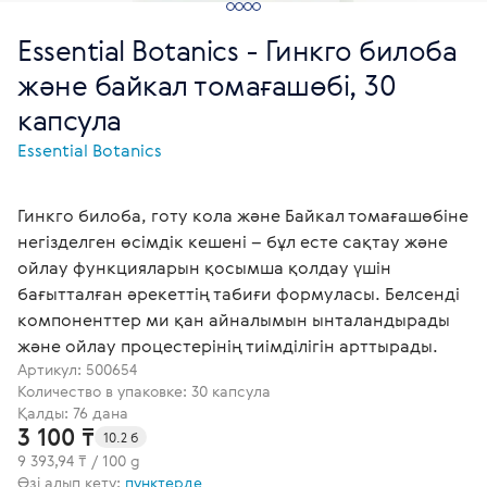
Essential Botanics - Гинкго билоба
және байкал томағашөбі, 30
капсула
Essential Botanics
Гинкго билоба, готу кола және Байкал томағашөбіне
негізделген өсімдік кешені – бұл есте сақтау және
ойлау функцияларын қосымша қолдау үшін
бағытталған әрекеттің табиғи формуласы. Белсенді
компоненттер ми қан айналымын ынталандырады
және ойлау процестерінің тиімділігін арттырады.
Артикул:
500654
Количество в упаковке: 30 капсула
Қалды: 76 дана
3 100 ₸
10.2 б
9 393,94 ₸ / 100 g
Өзі алып кету:
пунктерде