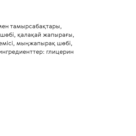
мен тамырсабақтары, 
 шөбі, қалақай жапырағы, 
емісі, мыңжапырақ шөбі, 
ингредиенттер: глицерин 