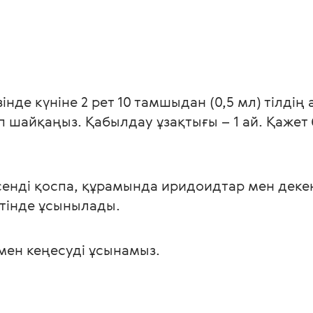
інде күніне 2 рет 10 тамшыдан (0,5 мл) тілдің
шайқаңыз. Қабылдау ұзақтығы – 1 ай. Қажет 
сенді қоспа, құрамында иридоидтар мен дек
етінде ұсынылады.
мен кеңесуді ұсынамыз.