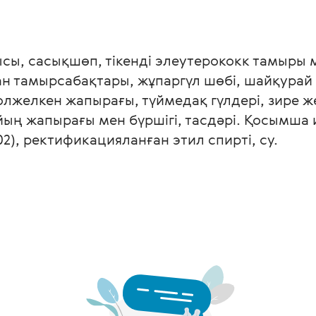
сы, сасықшөп, тікенді элеутерококк тамыры 
дан тамырсабақтары, жұпаргүл шөбі, шайқурай
жолжелкен жапырағы, түймедақ гүлдері, зире ж
ың жапырағы мен бүршігі, тасдәрі. Қосымша 
202), ректификацияланған этил спирті, су.