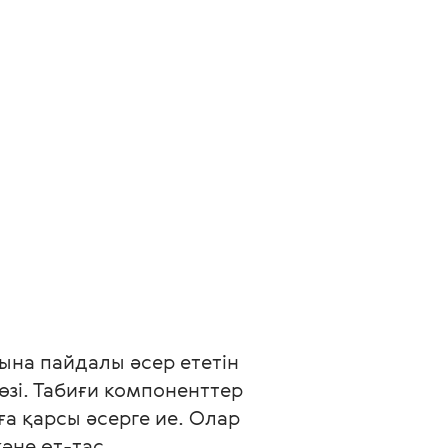
на пайдалы әсер ететін 
зі. Табиғи компоненттер 
а қарсы әсерге ие. Олар 
әне өт-тас 