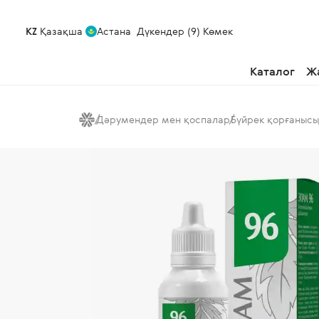
KZ
Қазақша
Астана
Дүкендер (9)
Көмек
Каталог
Ж
Дәрумендер мен қоспалар
Бүйрек қорғанысы