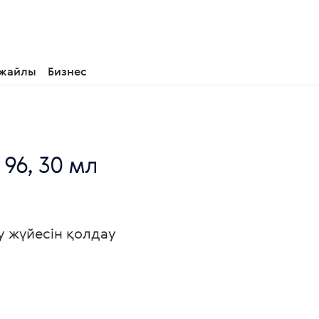
 жайлы
Бизнес
96, 30 мл
у жүйесін қолдау