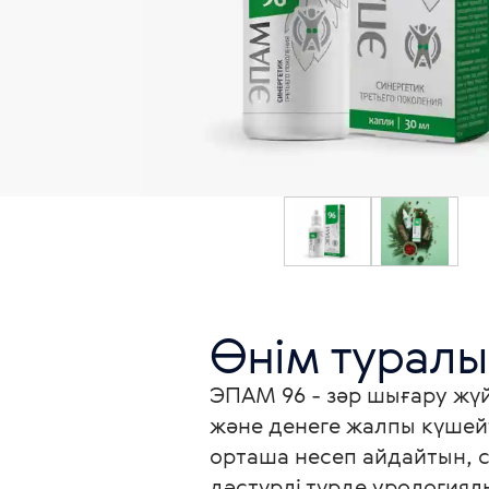
Өнім туралы
ЭПАМ 96 - зәр шығару жүй
және денеге жалпы күшейт
орташа несеп айдайтын, с
дәстүрлі түрде урологиял