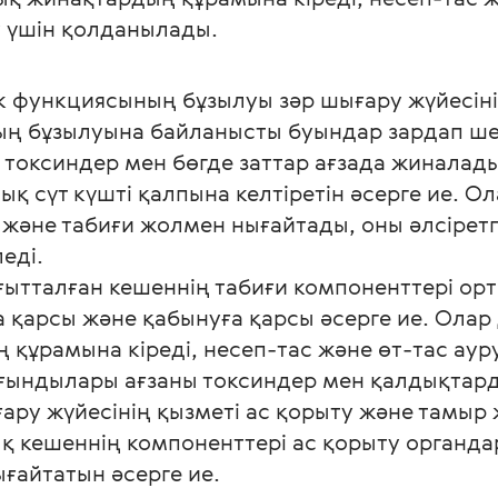
 үшін қолданылады.
к функциясының бұзылуы зәр шығару жүйесіні
ның бұзылуына байланысты буындар зардап ше
 токсиндер мен бөгде заттар ағзада жиналад
ық сүт күшті қалпына келтіретін әсерге ие. О
 және табиғи жолмен нығайтады, оны әлсіретп
еді.
ағытталған кешеннің табиғи компоненттері ор
 қарсы және қабынуға қарсы әсерге ие. Олар 
 құрамына кіреді, несеп-тас және өт-тас ау
ғындылары ағзаны токсиндер мен қалдықтарда
ғару жүйесінің қызметі ас қорыту және тамы
 кешеннің компоненттері ас қорыту органдар
ғайтатын әсерге ие.