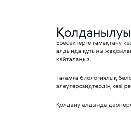
Қолданылуы
Ересектерге тамақтану кез
алдында құтыны жақсылап 
қайталаңыз.
Тағамға биологиялық бел
элеутерозидтердің көзі р
Қолдану алдында дәрігер