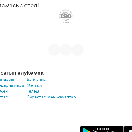
мтамасыз етеді.
сатып алу
Көмек
андары
Байланыс
ғдарламасы
Жеткізу
 мен
Төлем
ттар
Сұрақтар мен жауаптар