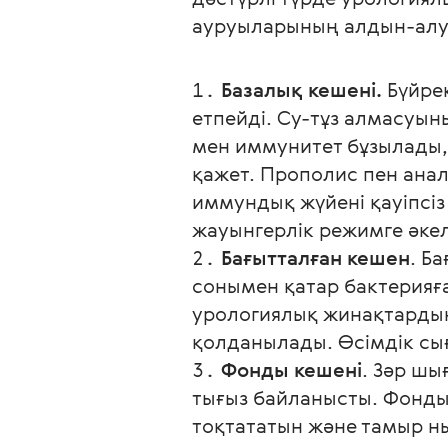
ауруыларының алдын-алу
Базалық кешені.
Бүйре
етпейді. Су-тұз алмасуы
мен иммунитет бұзылады,
қажет. Прополис пен анал
иммундық жүйені қауіпсіз
жауынгерлік режимге әкел
Бағытталған кешен
. Б
сонымен қатар бактерияға
урологиялық жинақтардың
қолданылады. Өсімдік сы
Фонды кешені
. Зәр шы
тығыз байланысты. Фондық
тоқтататын және тамыр ны