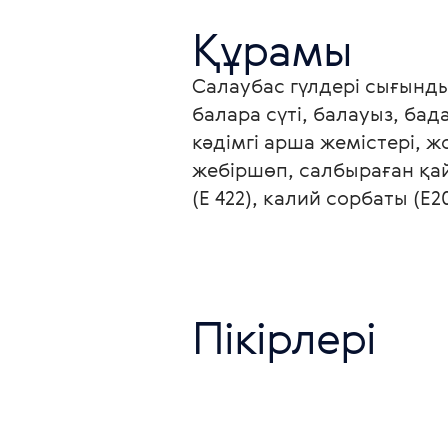
Құрамы
Салаубас гүлдері сығынды
балара сүті, балауыз, ба
кәдімгі арша жемістері, 
жебіршөп, салбыраған қай
(Е 422), калий сорбаты (Е
Пікірлері