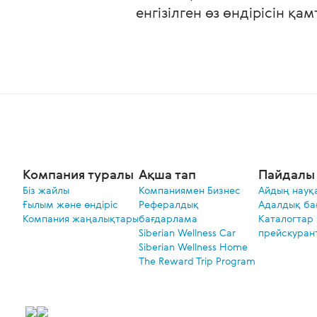
енгізілген өз өндірісін қа
Компания туралы
Ақша тап
Пайдалы 
Біз жайлы
Компаниямен Бизнес
Айдың науқ
Ғылым және өндіріс
Рефералдық
Адалдық ба
Компания жаңалықтары
бағдарлама
Каталогтар
Siberian Wellness Car
прейскуран
Siberian Wellness Home
The Reward Trip Program