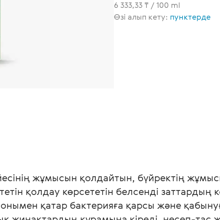
6 333,33 ₸ / 100 ml
Өзі алып кету:
пунктерде
есінің жұмысын қолдайтын, бүйректің жұмысы
етін қолдау көрсететін белсенді заттардың кө
онымен қатар бактерияға қарсы және қабынуғ
ық жинақтардың құрамына кіреді, несеп-тас ж