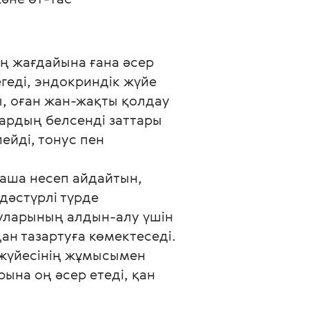
ң жағдайына ғана әсер
геді, эндокриндік жүйе
ы, оған жан-жақты қолдау
лардың белсенді заттары
ейді, тонус пен
таша несеп айдайтын,
дәстүрлі түрде
руларының алдын-алу үшін
н тазартуға көмектеседі.
р жүйесінің жұмысымен
ына оң әсер етеді, қан