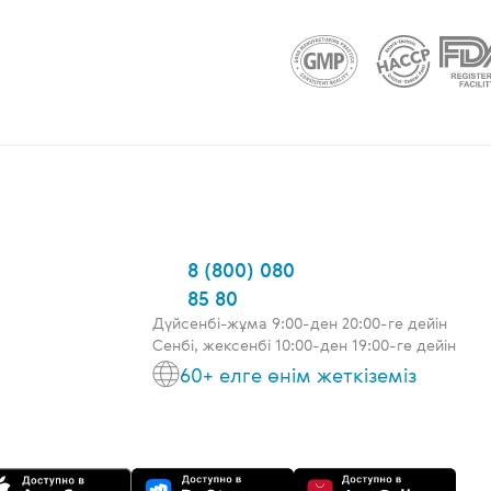
8 (800) 080
85 80
Дүйсенбі-жұма 9:00-ден 20:00-ге дейін
Сенбі, жексенбі 10:00-ден 19:00-ге дейін
60+ елге өнім жеткіземіз