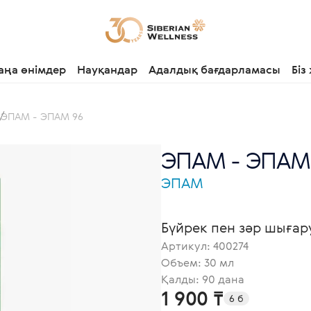
аңа өнімдер
Науқандар
Адалдық бағдарламасы
Біз
ЭПАМ - ЭПАМ 96
ЭПАМ - ЭПАМ 
ЭПАМ
Бүйрек пен зәр шығар
Артикул:
400274
Объем: 30 мл
Қалды: 90 дана
1 900 ₸
6 б