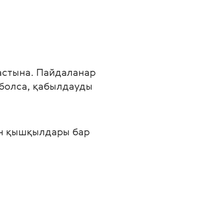
 астына. Пайдаланар 
болса, қабылдауды 
ен қышқылдары бар 