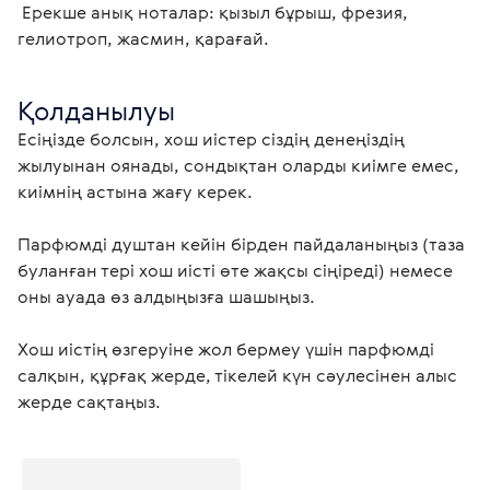
 Ерекше анық ноталар: қызыл бұрыш, фрезия, 
гелиотроп, жасмин, қарағай.
Қолданылуы
Есіңізде болсын, хош иістер сіздің денеңіздің 
жылуынан оянады, сондықтан оларды киімге емес, 
киімнің астына жағу керек. 
Парфюмді душтан кейін бірден пайдаланыңыз (таза 
буланған тері хош иісті өте жақсы сіңіреді) немесе 
оны ауада өз алдыңызға шашыңыз.
Хош иістің өзгеруіне жол бермеу үшін парфюмді 
салқын, құрғақ жерде, тікелей күн сәулесінен алыс 
жерде сақтаңыз.