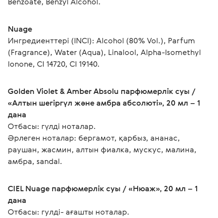
Benzoate, Benzyl Alcohol.
Nuage
Ингредиенттері (INCI): Alcohol (80% Vol.), Parfum 
(Fragrance), Water (Aqua), Linalool, Alpha-Isomethyl 
Ionone, CI 14720, CI 19140.
Golden Violet & Amber Absolu парфюмерлік суы / 
«Алтын шегіргүл және амбра абсолюті», 20 мл – 1 
дана
Отбасы: гүлді ноталар.
Әрлеген ноталар: бергамот, қарбыз, ананас, 
раушан, жасмин, алтын фиалка, мускус, малина, 
амбра, sandal.
CIEL Nuage парфюмерлік суы / «Нюаж», 20 мл – 1 
дана 
Отбасы: гулді- ағашты ноталар.