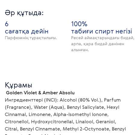
Әр құтыда:
6
100%
сағатқа дейін
табиғи спирт негізі
Парфюмнің тұрақтылығы.
Ресей аймақтарындағы бидай,
арпа, қара бидай дәнінен
алынған.
Құрамы
 Golden Violet & Amber Absolu
Ингредиенттері (INCI): Alcohol (80% Vol.), Parfum 
(Fragrance), Water (Aqua), Benzyl Salicylate, Hexyl 
Cinnamal, Limonene, Alpha-Isomethyl Ionone, 
Citronellol, Hydroxycitronellal, Linalool, Geraniol, 
Citral, Benzyl Cinnamate, Methyl 2-Octynoate, Benzyl 