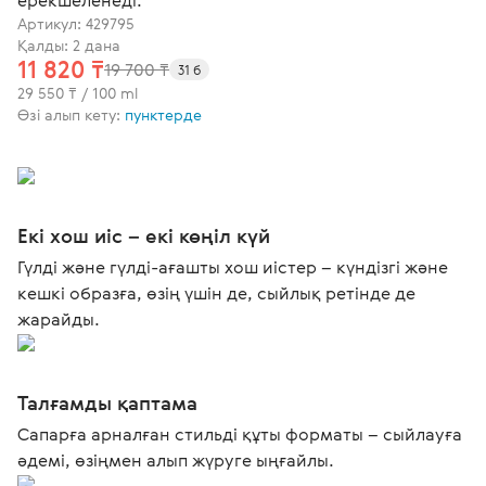
ерекшеленеді.
Артикул:
429795
Қалды: 2 дана
11 820 ₸
19 700 ₸
31 б
29 550 ₸ / 100 ml
Өзі алып кету:
пунктерде
Екі хош иіс – екі көңіл күй
Гүлді және гүлді-ағашты хош иістер – күндізгі және
кешкі образға, өзің үшін де, сыйлық ретінде де
жарайды.
Талғамды қаптама
Сапарға арналған стильді құты форматы – сыйлауға
әдемі, өзіңмен алып жүруге ыңғайлы.