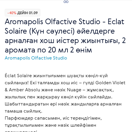
-40%
ДЕЙІН 01.09
Aromapolis Olfactive Studio - Eclat
Solaire (Күн сәулесі) әйелдерге
арналған хош иістер жиынтығы, 2
аромата по 20 мл 2 өнім
Aromapolis Olfactive Studio
Éclat Solaire жиынтығымен шуақты көңіл-күй
сыйлаңыз! Екі талғамды хош иіс – гүлді Golden Violet
& Amber Absolu және нәзік Nuage – жұмсақтық,
жылылық пен жарқырау көңіл күйін сыйлайды.
Шабыттандыратын әрі нәзік жандыларға арналған
тамаша сыйлық.
Парфюмдер сапасымен, иіс тереңдігімен,
тұрақтылығымен және нәзік шлейфімен