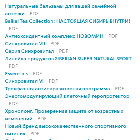
Натуральные бальзамы для вашей семейной
аптечки
PDF
Baikal Tea Collection: НАСТОЯЩАЯ СИБИРЬ ВНУТРИ!
PDF
Антиоксидантный комплекс НОВОМИН
PDF
Синхровитал VII
PDF
Серия Синхровитал
PDF
Линейка продуктов SIBERIAN SUPER NATURAL SPORT
PDF
Essentials
PDF
Синхровитал VI
PDF
Трехфазная антипаразитарная программа
PDF
Энергомодулирующий клеточный геропротектор
PDF
Хронолонг. Проверенная защита от возрастных
изменений
PDF
Новый бренд высококачественного спортивного
питания
PDF