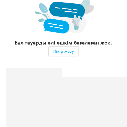
Бұл тауарды әлі ешкім бағалаған жоқ.
Пікір жазу