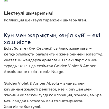
Шектеулі шығарылым!
Коллекция шектеулі тиражбен шығарылған.
Күн мен жарықтың көңіл күйі – екі 
хош иісте
Éclat Solaire (Күн Сәулесі) сыйлық жиынтығы – 
көпқырлылықты бағалайтын және бейнені өзгертуді 
ұнататын жандарға арналған. Ол екі парфюмнен 
тұрады: жылы да сезімтал Golden Violet & Amber 
Absolu және нәзік, жеңіл Nuage.

Golden Violet & Amber Absolu – ананас пен 
қауынның жемісті реңктері, нәзік раушан мен 
жасмин үйлескен гүлді композиция, жұмсақ амбра 
мен сандал ноталарымен толықтырылған.

Хош иіс тобы: гүлді.
