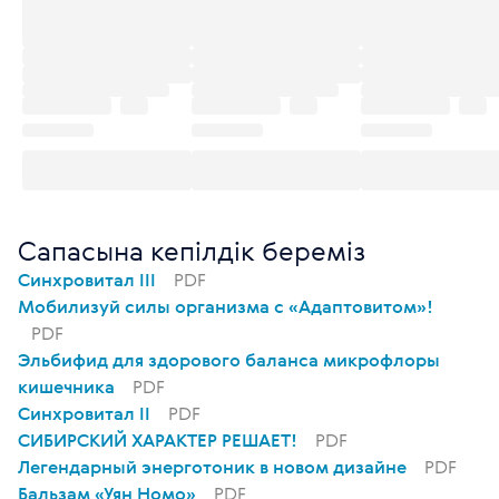
Сапасына кепілдік береміз
Синхровитал III
PDF
Мобилизуй силы организма с «Адаптовитом»!
PDF
Эльбифид для здорового баланса микрофлоры
кишечника
PDF
Синхровитал II
PDF
СИБИРСКИЙ ХАРАКТЕР РЕШАЕТ!
PDF
Легендарный энерготоник в новом дизайне
PDF
Бальзам «Уян Номо»
PDF