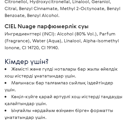
Citronellol, Hydroxycitronellal, Linalool, Geraniol, 
Citral, Benzyl Cinnamate, Methyl 2-Octynoate, Benzyl 
Benzoate, Benzyl Alcohol.
CIEL Nuage парфюмерлік суы 
Ингредиенттері (INCI): Alcohol (80% Vol.), Parfum 
(Fragrance), Water (Aqua), Linalool, Alpha-Isomethyl 
Ionone, CI 14720, CI 19140. 
Кімдер үшін?
Жемісті және гүлді ноталары бар жылы әйелдік
хош иістерді ұнататындар үшін.
Мағынасы бар талғампаз сыйлық іздейтіндер
үшін.
Көңіл-күйге қарай әртүрлі хош иістерді таңдауды
қалайтындар үшін.
Ыңғайлы «әрдайым өзіңмен бірге» форматты
ұнататындар үшін.