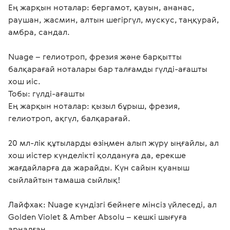
Ең жарқын ноталар: бергамот, қауын, ананас, 
раушан, жасмин, алтын шегіргүл, мускус, таңқурай, 
амбра, сандал.

Nuage – гелиотроп, фрезия және барқытты 
балқарағай ноталары бар талғамды гүлді-ағашты 
хош иіс.

Тобы: гүлді-ағашты

Ең жарқын ноталар: қызыл бұрыш, фрезия, 
гелиотроп, ақгүл, балқарағай.

20 мл-лік құтыларды өзіңмен алып жүру ыңғайлы, ал 
хош иістер күнделікті қолдануға да, ерекше 
жағдайларға да жарайды. Күн сайын қуаныш 
сыйлайтын тамаша сыйлық!

Лайфхак: Nuage күндізгі бейнеге мінсіз үйлеседі, ал 
Golden Violet & Amber Absolu – кешкі шығуға 
арналған