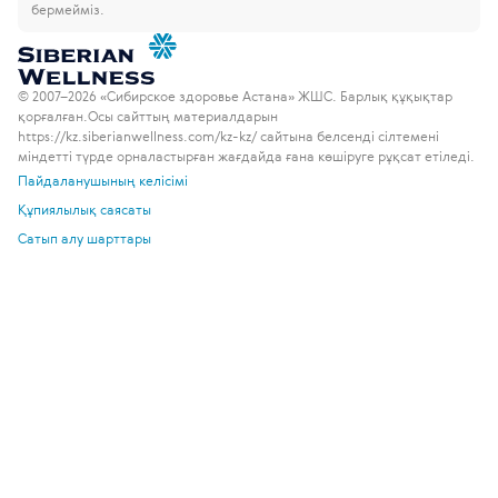
бермейміз.
© 2007–2026 «Сибирское здоровье Астана» ЖШС. Барлық құқықтар
қорғалған.
Осы сайттың материалдарын
https://kz.siberianwellness.com/kz-kz/ сайтына белсенді сілтемені
міндетті түрде орналастырған жағдайда ғана көшіруге рұқсат етіледі.
Пайдаланушының келісімі
Құпиялылық саясаты
Сатып алу шарттары