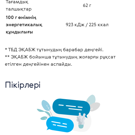
Тағамдық 
62 г
талшықтар
100 г өнімнің 
энергетикалық 
923 кДж / 225 ккал
құндылығы
* ТБД ЭҚАБЖ тұтынудың барабар деңгейі.
** ЭҚАБЖ бойынша тұтынудың жоғарғы рұқсат 
етілген деңгейінен аспайды. 
Пікірлері