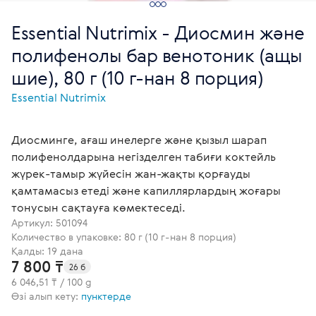
Essential Nutrimix - Диосмин және
полифенолы бар венотоник (ащы
шие), 80 г (10 г-нан 8 порция)
Essential Nutrimix
Диосминге, ағаш инелерге және қызыл шарап
полифенолдарына негізделген табиғи коктейль
жүрек-тамыр жүйесін жан-жақты қорғауды
қамтамасыз етеді және капиллярлардың жоғары
тонусын сақтауға көмектеседі.
Артикул:
501094
Количество в упаковке: 80 г (10 г-нан 8 порция)
Қалды: 19 дана
7 800 ₸
26 б
6 046,51 ₸ / 100 g
Өзі алып кету:
пунктерде