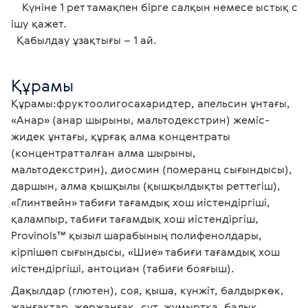
    Күніне 1 рет тамақпен бірге салқын немесе ыстық сусын ретінде 
ішу қажет.

  Қабылдау ұзақтығы – 1 ай.
Құрамы
Құрамы:фруктоолигосахаридтер, апельсин ұнтағы, 
«Анар» (анар шырыны, мальтодекстрин) жеміс-
жидек ұнтағы, құрғақ алма концентраты 
(концентратталған алма шырыны, 
мальтодекстрин), диосмин (померанц сығындысы), 
даршын, алма қышқылы (қышқылдықты реттегіш), 
«Глинтвейн» табиғи тағамдық хош иістендіргіші, 
қалампыр, табиғи тағамдық хош иістендіргіш, 
Provinols™ қызыл шарабының полифенолдары, 
кірпішөп сығындысы, «Шие» табиғи тағамдық хош 
иістендіргіші, антоциан (табиғи бояғыш).
Дақылдар (глютен), соя, қыша, күнжіт, балдыркөк, 
жаңғақтар, жержаңғақ, сүт, жұмыртқа, балық, 