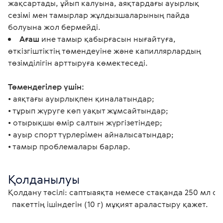
жақсартады, ұйып калуына, аяқтардағы ауырлық
сезімі мен тамырлар жұлдызшаларының пайда
болуына жол бермейді.
Ағаш
ине тамыр қабырғасын нығайтуға,
өткізгіштіктің төмендеуіне және капиллярлардың
төзімділігін арттыруға көмектеседі.
Төмендегілер үшін:
• аяқтағы ауырлықпен қиналатындар;
• тұрып жүруге көп уақыт жұмсайтындар;
• отырықшы өмір салтын жүргізетіндер;
• ауыр спорт түрлерімен айналысатындар; 
• тамыр проблемалары барлар.
Қолданылуы
Қолдану тәсілі: саптыаяқта немесе стақанда 250 мл су 
  пакеттің ішіндегін (10 г) мұқият араластыру қажет. 