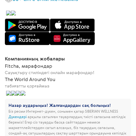
Компанияның жобалары
Fitcha, марафондар
Сауықтыру стиліндегі онлайн марафондар!
The World Around You
табиғатты қорғаймыз
Назар аударыңыз! Жалғандардан сақ болыңыз!
Біз ресми Интернет-дүкен, сонымен қатар SIBERIAN WELLNESS
Дүкендері
арқылы сатылған тауарлардың тиісті сапасына кепілдік
береміз!
Егер сіз тауарды басқа сайттардан немесе
маркетплейстерден сатып алсаңыз, біз тауардың сапасына,
сондай-ақ сатушылардың сақтау шарттарын орындауына кепілдік