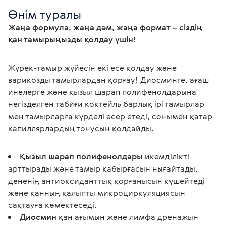
Өнім туралы
Жаңа формула, жаңа дәм, жаңа формат – сіздің 
қан тамырыңызды қолдау үшін!
Жүрек-тамыр жүйесін екі есе қолдау және 
варикозды тамырлардан қорғау! Диосминге, ағаш 
инелерге және қызыл шарап полифенолдарына 
негізделген табиғи коктейль барлық ірі тамырлар 
мен тамырларға күрделі әсер етеді, сонымен қатар 
капиллярлардың тонусын қолдайды.
Қызыл шарап полифенолдары
икемділікті
арттырады және тамыр қабырғасын нығайтады,
дененің антиоксиданттық қорғанысын күшейтеді
және қанның қалыпты микроциркуляциясын
сақтауға көмектеседі.
Диосмин
қан ағымын және лимфа дренажын