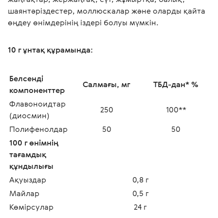
шаянтәріздестер, моллюскалар және оларды қайта 
өңдеу өнімдерінің іздері болуы мүмкін.
10 г ұнтақ құрамында:
Белсенді 
Салмағы, мг
ТБД-дан* %
компоненттер
Флавоноидтар 
250
100**
(диосмин)
Полифенолдар
50
50
100 г өнімнің 
тағамдық 
құндылығы
Ақуыздар
0,8 г
Майлар
0,5 г
Көмірсулар
24 г