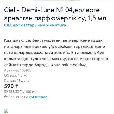
Ciel - Demi-Lune № 04,ерлерге
арналған парфюмерлік су, 1,5 мл
СІЕL ароматтарының жиынтығы
Қазтамақ, сәлбен, гүлшетен, ветивер және ладан
ноталарының ерекше үйлесімімен тартымды және
есте қаларлық заманауи хош иіс. Ең алдымен, бұл
қалыптасқан тұлға үшін мақтау, ол өз мақсаттарына
лайықты түрде барады және өзіне сенімді.
Артикул:
108185
Объем: 1,5 мл
Қалды: 11 дана
590 ₸
39 333,33 ₸ / 100 ml
Өзі алып кету:
пунктерде