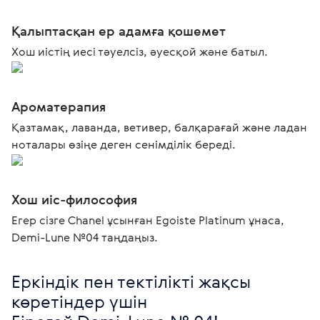
Қалыптасқан ер адамға қошемет
Хош иістің иесі тәуелсіз, әуесқой және батыл.
Ароматерапия
Қазтамақ, лаванда, ветивер, балқарағай және ладан
ноталары өзіңе деген сенімділік береді.
Хош иіс-философия
Егер сізге Chanel ұсынған Egoiste Platinum ұнаса,
Demi-Lune №04 таңдаңыз.
Еркіндік пен тектілікті жақсы 
көретіндер үшін
