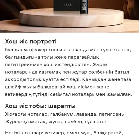
Хош иіс портреті
Бұл жасыл фужер хош иісі лаванда мен гүлшетеннің 
балғындығына толы және парагвайлық 
петитгрейнмен хош иістендірілген. Жүрек 
ноталарында қазтамақ пен жұпар сәлбеннің батыл 
аккорды толық қуатта естіледі. Қаныққан және таза 
шлейф жылы балқарағай хош иісімен және 
ветивердің түтінді сезімтал ноталарымен жамылған.
Хош иіс тобы: шарапты
Жоғарғы ноталар: галбанум, лаванда, петигрень

Жүрек: қазматақ, жұпар сәлбен, гүлшетен
Негізгі ноталар: ветивер, емен мүкі, балқарағай, 