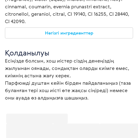
cinnamal, coumarin, evernia prunastri extract, 
citronellol, geraniol, citral, CI 19140, CI 16255, CI 28440, 
CI 42090.
Негізгі ингредиенттер
Қолданылуы
Есіңізде болсын, хош иістер сіздің денеңіздің 
жылуынан оянады, сондықтан оларды киімге емес, 
киімнің астына жағу керек.

Парфюмді душтан кейін бірден пайдаланыңыз (таза 
буланған тері хош иісті өте жақсы сіңіреді) немесе 
оны ауада өз алдыңызға шашыңыз. 