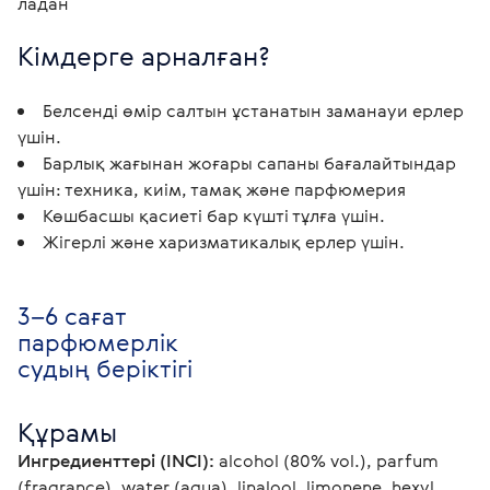
ладан
Кімдерге арналған?
Белсенді өмір салтын ұстанатын заманауи ерлер
үшін.
Барлық жағынан жоғары сапаны бағалайтындар
үшін: техника, киім, тамақ және парфюмерия
Көшбасшы қасиеті бар күшті тұлға үшін.
Жігерлі және харизматикалық ерлер үшін.
3–6 сағат
парфюмерлік
судың беріктігі
Құрамы
Ингредиенттері (INCI):
 alcohol (80% vol.), parfum 
(fragrance), water (aqua), linalool, limonene, hexyl 