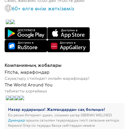
Сенбі, жексенбі 10:00-ден 19:00-ге дейін
60+ елге өнім жеткіземіз
Компанияның жобалары
Fitcha, марафондар
Сауықтыру стиліндегі онлайн марафондар!
The World Around You
табиғатты қорғаймыз
Назар аударыңыз! Жалғандардан сақ болыңыз!
Біз ресми Интернет-дүкен, сонымен қатар SIBERIAN WELLNESS
Дүкендері
арқылы сатылған тауарлардың тиісті сапасына кепілдік
береміз!
Егер сіз тауарды басқа сайттардан немесе