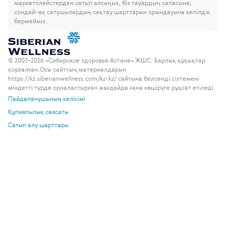
маркетплейстерден сатып алсаңыз, біз тауардың сапасына,
сондай-ақ сатушылардың сақтау шарттарын орындауына кепілдік
бермейміз.
© 2007–2026 «Сибирское здоровье Астана» ЖШС. Барлық құқықтар
қорғалған.
Осы сайттың материалдарын
https://kz.siberianwellness.com/kz-kz/ сайтына белсенді сілтемені
міндетті түрде орналастырған жағдайда ғана көшіруге рұқсат етіледі.
Пайдаланушының келісімі
Құпиялылық саясаты
Сатып алу шарттары