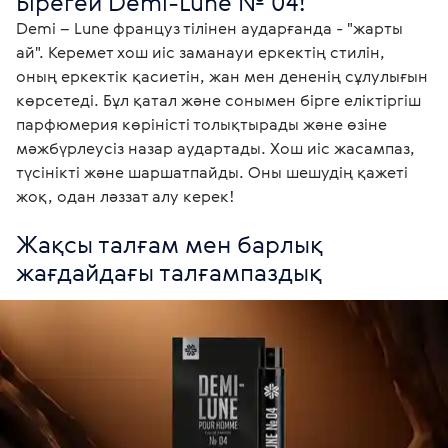
Бірегей Demi-Lune № 04!
Demi – Lune француз тілінен аударғанда - "жарты 
ай". Керемет хош иіс заманауи еркектің стилін, 
оның еркектік қасиетін, жан мен дененің сұлулығын 
көрсетеді. Бұл қатал және сонымен бірге еліктіргіш 
парфюмерия көріністі толықтырады және өзіне 
мәжбүрлеусіз назар аудартады. Хош иіс жасампаз, 
түсінікті және шаршатпайды. Оны шешудің қажеті 
жоқ, одан ләззат алу керек!
Жақсы талғам мен барлық 
жағдайдағы талғампаздық