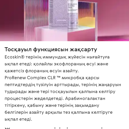
Тосқауыл функциясын жақсарту 
Ecoskin® терінің иммундық жүйесін нығайтуға 
ықпал етеді: қолайлы экофлораның өсуі және 
қажетсіз флораның өсуін азайту. 

ProRenew Complex CLR ™ микробқа қарсы 
пептидтердің түзілуін арттырады, терінің жаңаруын 
тудырады және тері тосқауылын қалпына келтіру 
процестерін жеделдетеді. Арабиногалактан 
тітіркену, қабыну және терінің зақымдану 
белгілерін азайту арқылы тез қалпына келтіруге 
ықпал етеді.