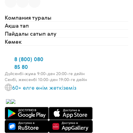
Компания туралы
Ақша тап
Пайдалы сатып алу
Көмек
8 (800) 080
85 80
Дүйсенбі-жұма 9:00-ден 20:00-ге дейін
Сенбі, жексенбі 10:00-ден 19:00-ге дейін
60+ елге өнім жеткіземіз