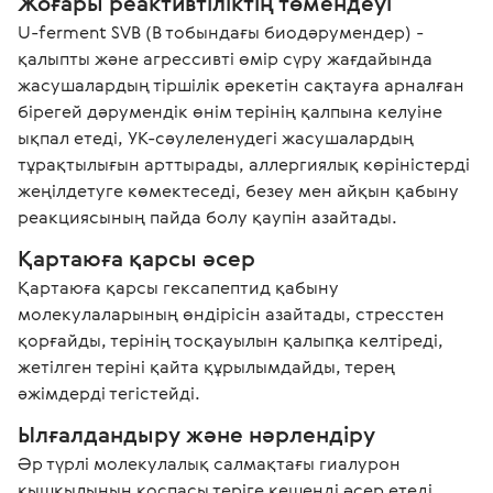
Жоғары реактивтіліктің төмендеуі 
U-ferment SVB (В тобындағы биодәрумендер) - 
қалыпты және агрессивті өмір сүру жағдайында 
жасушалардың тіршілік әрекетін сақтауға арналған 
бірегей дәрумендік өнім терінің қалпына келуіне 
ықпал етеді, УК-сәулеленудегі жасушалардың 
тұрақтылығын арттырады, аллергиялық көріністерді 
жеңілдетуге көмектеседі, безеу мен айқын қабыну 
реакциясының пайда болу қаупін азайтады.
Қартаюға қарсы әсер
Қартаюға қарсы гексапептид қабыну 
молекулаларының өндірісін азайтады, стресстен 
қорғайды, терінің тосқауылын қалыпқа келтіреді, 
жетілген теріні қайта құрылымдайды, терең 
әжімдерді тегістейді.
Ылғалдандыру және нәрлендіру
Әр түрлі молекулалық салмақтағы гиалурон 
қышқылының қоспасы теріге кешенді әсер етеді, 