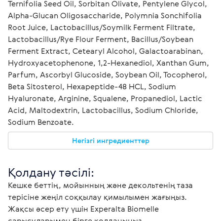
Ternifolia Seed Oil, Sorbitan Olivate, Pentylene Glycol, 
Alpha-Glucan Oligosaccharide, Polymnia Sonchifolia 
Root Juice, Lactobacillus/Soymilk Ferment Filtrate, 
Lactobacillus/Rye Flour Ferment, Bacillus/Soybean 
Ferment Extract, Cetearyl Alcohol, Galactoarabinan, 
Hydroxyacetophenone, 1,2-Hexanediol, Xanthan Gum, 
Parfum, Ascorbyl Glucoside, Soybean Oil, Tocopherol, 
Beta Sitosterol, Hexapeptide-48 HCL, Sodium 
Hyaluronate, Arginine, Squalene, Propanediol, Lactic 
Acid, Maltodextrin, Lactobacillus, Sodium Chloride, 
Sodium Benzoate.
Негізгі ингредиенттер
Қолдану тәсілі:
Кешке беттің, мойынның және декольтенің таза 
терісіне жеңіл соққылау қимылымен жағыңыз. 
Жақсы әсер ету үшін Experalta Biomelle 
сарысуларымен бірге қолданыңыз. 