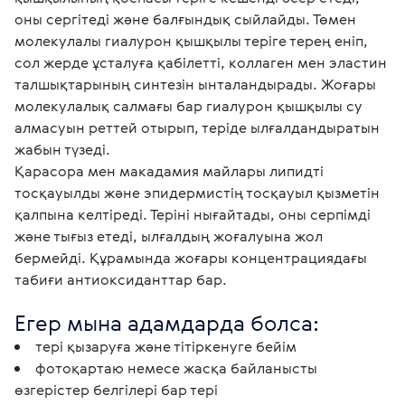
оны сергітеді және балғындық сыйлайды. Төмен 
молекулалы гиалурон қышқылы теріге терең еніп, 
сол жерде ұсталуға қабілетті, коллаген мен эластин 
талшықтарының синтезін ынталандырады. Жоғары 
молекулалық салмағы бар гиалурон қышқылы су 
алмасуын реттей отырып, теріде ылғалдандыратын 
жабын түзеді.

Қарасора мен макадамия майлары липидті 
тосқауылды және эпидермистің тосқауыл қызметін 
қалпына келтіреді. Теріні нығайтады, оны серпімді 
және тығыз етеді, ылғалдың жоғалуына жол 
бермейді. Құрамында жоғары концентрациядағы 
табиғи антиоксиданттар бар.
Егер мына адамдарда болса:
тері қызаруға және тітіркенуге бейім
фотоқартаю немесе жасқа байланысты
өзгерістер белгілері бар тері