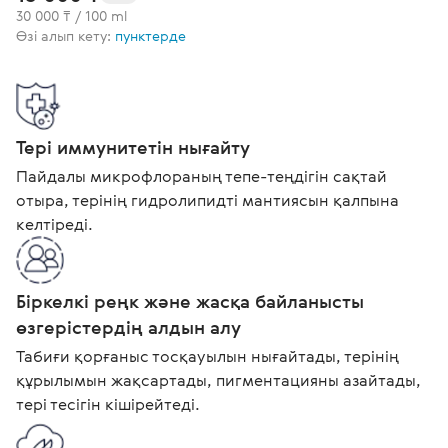
30 000 ₸ / 100 ml
Өзі алып кету:
пунктерде
Тері иммунитетін нығайту
Пайдалы микрофлораның тепе-теңдігін сақтай
отыра, терінің гидролипидті мантиясын қалпына
келтіреді.
Біркелкі реңк және жасқа байланысты
өзгерістердің алдын алу
Табиғи қорғаныс тосқауылын нығайтады, терінің
құрылымын жақсартады, пигментацияны азайтады,
тері тесігін кішірейтеді.