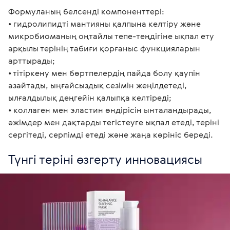
Формуланың белсенді компоненттері:

• гидролипидті мантияны қалпына келтіру және 
микробиоманың оңтайлы тепе-теңдігіне ықпал ету 
арқылы терінің табиғи қорғаныс функцияларын 
арттырады;

• тітіркену мен бөртпелердің пайда болу қаупін 
азайтады, ыңғайсыздық сезімін жеңілдетеді, 
ылғалдылық деңгейін қалыпқа келтіреді;

• коллаген мен эластин өндірісін ынталандырады, 
әжімдер мен дақтарды тегістеуге ықпал етеді, теріні 
сергітеді, серпімді етеді және жаңа көрініс береді. 
Түнгі теріні өзгерту инновациясы