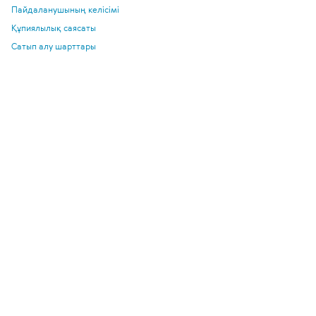
Пайдаланушының келісімі
Құпиялылық саясаты
Сатып алу шарттары