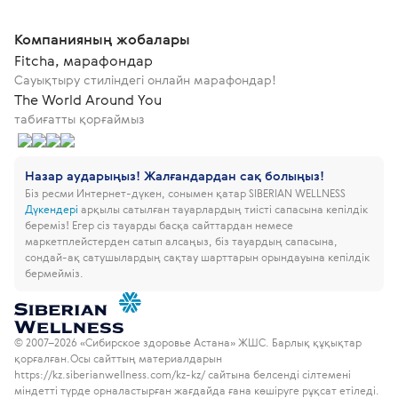
Компанияның жобалары
Fitcha, марафондар
Сауықтыру стиліндегі онлайн марафондар!
The World Around You
табиғатты қорғаймыз
Назар аударыңыз! Жалғандардан сақ болыңыз!
Біз ресми Интернет-дүкен, сонымен қатар SIBERIAN WELLNESS
Дүкендері
арқылы сатылған тауарлардың тиісті сапасына кепілдік
береміз!
Егер сіз тауарды басқа сайттардан немесе
маркетплейстерден сатып алсаңыз, біз тауардың сапасына,
сондай-ақ сатушылардың сақтау шарттарын орындауына кепілдік
бермейміз.
© 2007–2026 «Сибирское здоровье Астана» ЖШС. Барлық құқықтар
қорғалған.
Осы сайттың материалдарын
https://kz.siberianwellness.com/kz-kz/ сайтына белсенді сілтемені
міндетті түрде орналастырған жағдайда ғана көшіруге рұқсат етіледі.