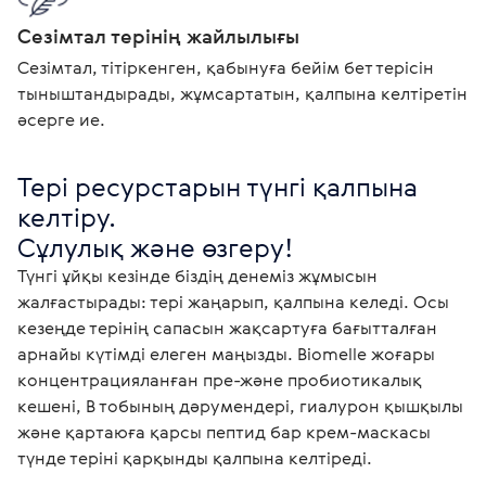
Сезімтал терінің жайлылығы
Сезімтал, тітіркенген, қабынуға бейім бет терісін
тыныштандырады, жұмсартатын, қалпына келтіретін
әсерге ие.
Тері ресурстарын түнгі қалпына 
келтіру.

Сұлулық және өзгеру!
Түнгі ұйқы кезінде біздің денеміз жұмысын 
жалғастырады: тері жаңарып, қалпына келеді. Осы 
кезеңде терінің сапасын жақсартуға бағытталған 
арнайы күтімді елеген маңызды. Biomelle жоғары 
концентрацияланған пре-және пробиотикалық 
кешені, В тобының дәрумендері, гиалурон қышқылы 
және қартаюға қарсы пептид бар крем-маскасы 
түнде теріні қарқынды қалпына келтіреді. 
