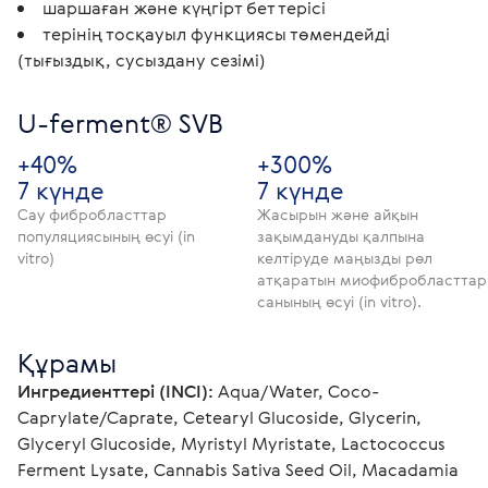
шаршаған және күңгірт бет терісі
терінің тосқауыл функциясы төмендейді
(тығыздық, сусыздану сезімі)
U-ferment® SVB
+40%
+300%
7 күнде
7 күнде
Сау фибробласттар
Жасырын және айқын
популяциясының өсуі (in
зақымдануды қалпына
vitro)
келтіруде маңызды рөл
атқаратын миофибробласттар
санының өсуі (in vitro).
Құрамы
Ингредиенттері (INCI):
 Aqua/Water, Coco-
Caprylate/Caprate, Cetearyl Glucoside, Glycerin, 
Glyceryl Glucoside, Myristyl Myristate, Lactococcus 
Ferment Lysate, Cannabis Sativa Seed Oil, Macadamia 