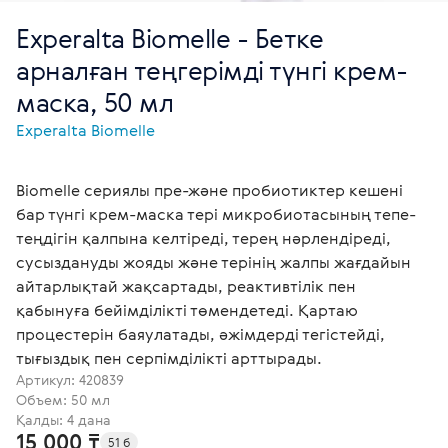
Experalta Biomelle - Бетке
арналған теңгерімді түнгі крем-
маска, 50 мл
Experalta Biomelle
Biomelle сериялы пре-және пробиотиктер кешені
бар түнгі крем-маска тері микробиотасының тепе-
теңдігін қалпына келтіреді, терең нәрлендіреді,
сусыздануды жояды және терінің жалпы жағдайын
айтарлықтай жақсартады, реактивтілік пен
қабынуға бейімділікті төмендетеді. Қартаю
процестерін баяулатады, әжімдерді тегістейді,
тығыздық пен серпімділікті арттырады.
Артикул:
420839
Объем: 50 мл
Қалды: 4 дана
15 000 ₸
51 б