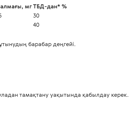
алмағы, мг
ТБД-дан* %
5
30
40
ұтынудың барабар деңгейі. 
суладан тамақтану уақытында қабылдау керек.