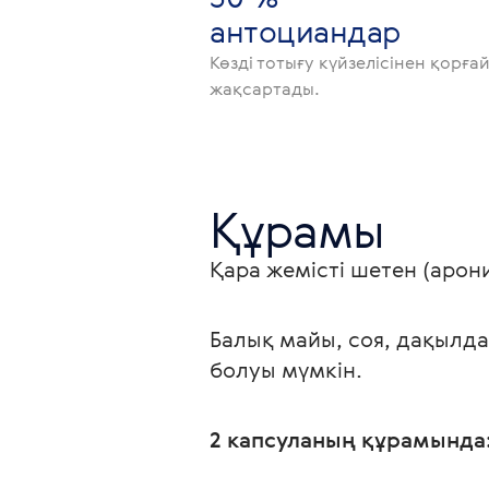
антоциандар
Көзді тотығу күйзелісінен қорғ
жақсартады.
Құрамы
Қара жемісті шетен (арон
Балық майы, соя, дақылдар
болуы мүмкін.
2 капсуланың құрамында: