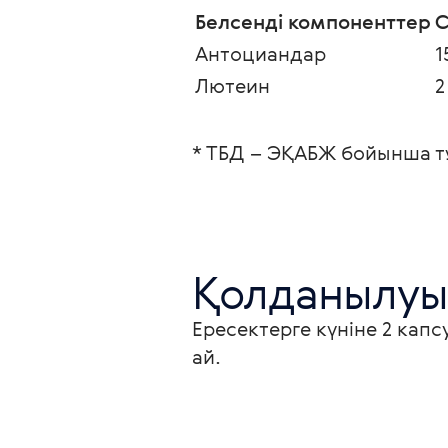
Белсенді компоненттер
С
Антоциандар 
1
Лютеин 
2
* ТБД – ЭҚАБЖ бойынша т
Қолданылуы
Ересектерге күніне 2 кап
ай.