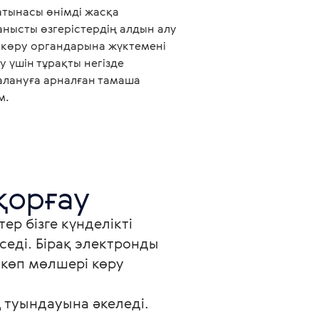
атынасы өнімді жасқа
анысты өзгерістердің алдын алу
 көру органдарына жүктемені
у үшін тұрақты негізде
алануға арналған тамаша
м.
р бізге күнделікті 
седі. Бірақ электронды 
көп мөлшері көру 
 туындауына әкеледі. 