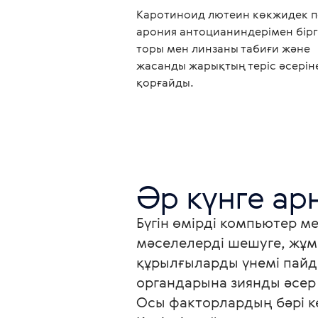
Каротиноид лютеин көкжидек п
арония антоцианиндерімен бірг
торы мен линзаны табиғи және
жасанды жарықтың теріс әсерін
қорғайды.
Бүгін өмірді компьютер ме
мәселелерді шешуге, жұмы
құрылғыларды үнемі пайд
органдарына зиянды әсер е
Осы факторлардың бәрі көр