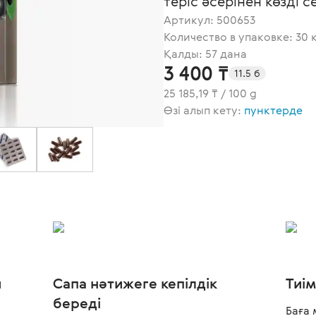
теріс әсерінен көзді 
Артикул:
500653
Количество в упаковке: 30 
Қалды: 57 дана
3 400 ₸
11.5 б
25 185,19 ₸ / 100 g
Өзі алып кету:
пунктерде
и
Сапа нәтижеге кепілдік
Тиі
береді
Баға