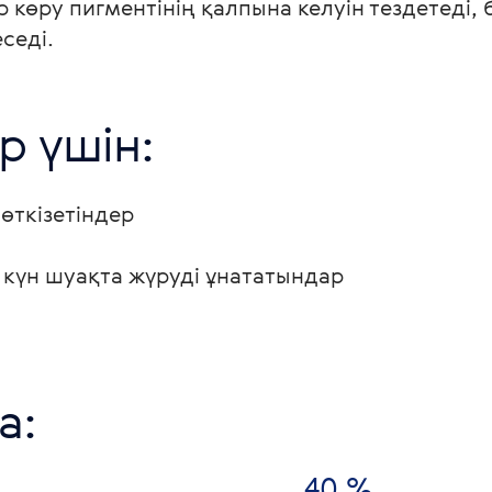
өру пигментінің қалпына келуін тездетеді, бұ
седі.
р үшін:
өткізетіндер
з күн шуақта жүруді ұнататындар
а:
40 %