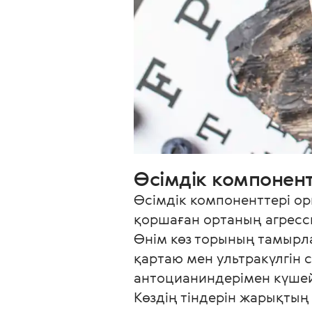
Өсімдік компонент
Өсімдік компоненттері о
қоршаған ортаның агресси
Өнім көз торының тамырл
қартаю мен ультракүлгін 
антоцианиндерімен күшейт
Көздің тіндерін жарықтың