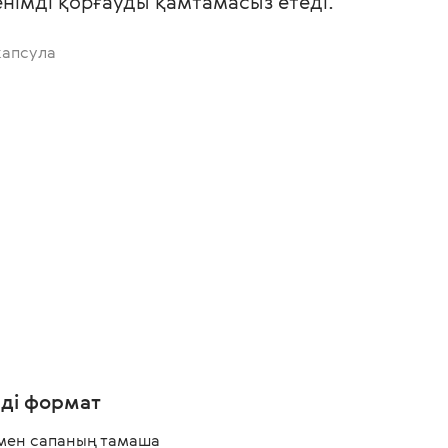
сенімді қорғауды қамтамасыз етеді.
капсула
мді формат
 мен сапаның тамаша