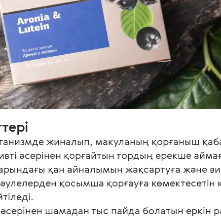
тері
рганизмде жиналып, макуланың қорғаныш қаба
вті әсерінен қорғайтын тордың ерекше аймағ
арындағы қан айналымын жақсартуға және в
сәулелерден қосымша қорғауға көмектесетін 
іледі.

 әсерінен шамадан тыс пайда болатын еркін 