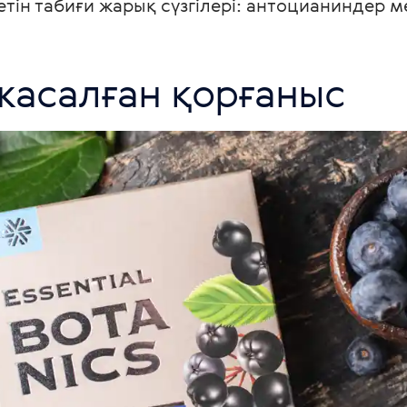
етін табиғи жарық сүзгілері: антоцианиндер м
жасалған қорғаныс