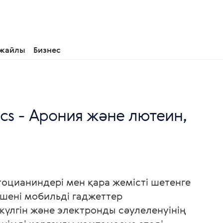
 жайлы
Бизнес
nics - Арония және лютеин,
оцианиндері мен қара жемісті шетенге
ешені мобильді гаджеттер
үлгін және электронды сәулеленуінің