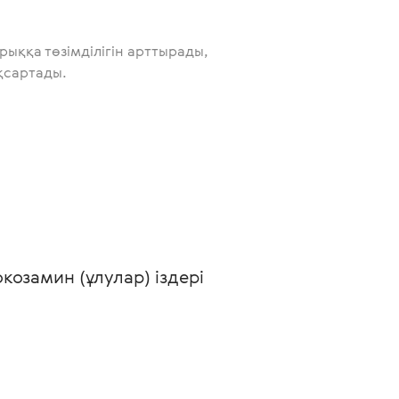
ыққа төзімділігін арттырады,
қсартады.
козамин (ұлулар) іздері 