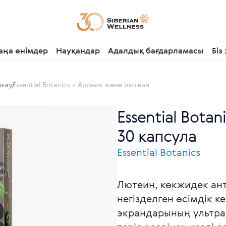
аңа өнімдер
Науқандар
Адалдық бағдарламасы
Біз
рғау
Essential Botanics - Арония және лютеин
Essential Bota
30 капсула
Essential Botanics
Лютеин, көкжидек ант
негізделген өсімдік к
экрандарының ультрак