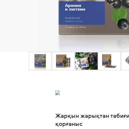
Жарқын жарықтан табиғ
қорғаныс