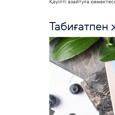
Қауіпті азайтуға көмектес
Табиғатпен 