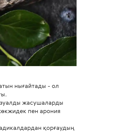
тын нығайтады - ол 
ы.

изуалды жасушаларды 
көкжидек пен арония 
радикалдардан қорғаудың 