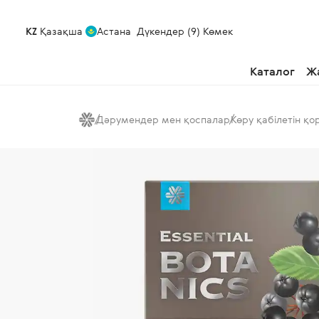
KZ
Қазақша
Астана
Дүкендер (9)
Көмек
Каталог
Ж
Дәрумендер мен қоспалар
Көру қабілетін қо