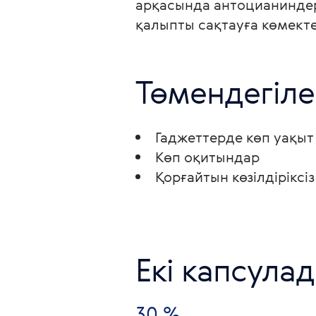
арқасында антоцианиндер к
қалыпты сақтауға көмекте
Төмендегіле
Гаджеттерде көп уақыт 
Көп оқитындар
Қорғайтын көзілдіріксі
Екі капсулад
30 %