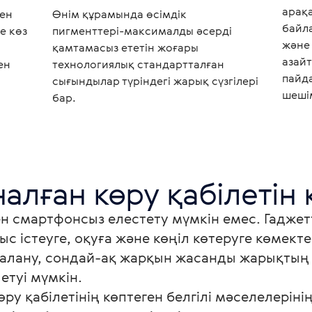
арақ
ен
Өнім құрамында өсімдік
байл
е көз
пигменттері-максималды әсерді
және
қамтамасыз ететін жоғары
азайт
ен
технологиялық стандартталған
пайд
сығындылар түріндегі жарық сүзгілері
шеші
бар.
н смартфонсыз елестету мүмкін емес. Гаджетте
с істеуге, оқуға және көңіл көтеруге көмекте
алану, сондай-ақ жарқын жасанды жарықтың 
туі мүмкін.

у қабілетінің көптеген белгілі мәселелерінің