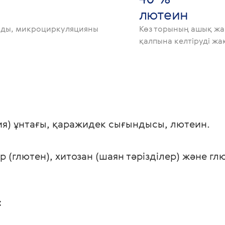
лютеин
айды, микроциркуляцияны
Көз торының ашық жар
қалпына келтіруді жа
ия) ұнтағы, қаражидек сығындысы, лютеин.
 (глютен), хитозан (шаян тәрізділер) және глю
 