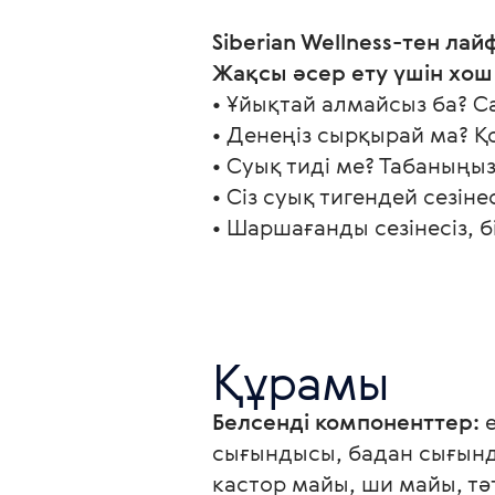
Siberian Wellness-тен лай
Жақсы әсер ету үшін хош
• Ұйықтай алмайсыз ба? С
• Денеңіз сырқырай ма? 
• Суық тиді ме? Табаныңы
• Сіз суық тигендей сезін
• Шаршағанды сезінесіз, 
Құрамы
Белсенді компоненттер:
 
сығындысы, бадан сығынд
кастор майы, ши майы, тә