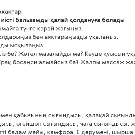
фхактар  
 иісті бальзамды қалай қолдануға болады
амайға түнге қарай жағыңыз.
Қолдарыңыз бен аяқтарыңызды уқалаңыз.
зды ысқылаңыз.
есіз бе? Жөтел мазалайды ма? Кеуде қуысын уқ
бірақ босаңси алмайсыз ба? Жалпы массаж жа
емен қабығының сығындысы, қалақай сығынд
ысы, өгейшөп сығындысы, чага сығындысы, 
тті бадам майы, камфора, Е дәрумені, шырша 