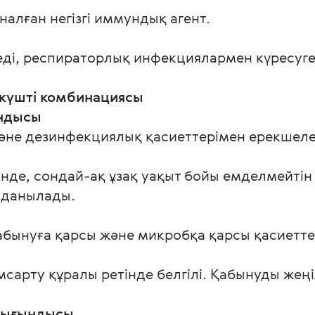
алған негізгі иммундық агент.
еді, респираторлық инфекциялармен күресуге
 күшті комбинациясы
ндысы
және дезинфекциялық қасиеттерімен ерекшеле
зінде, сондай-ақ ұзақ уақыт бойы емделмейтін
олданылады.
қабынуға қарсы және микробқа қарсы қасиетте
арту құралы ретінде белгілі. Қабынуды жеңі
 сығындысы