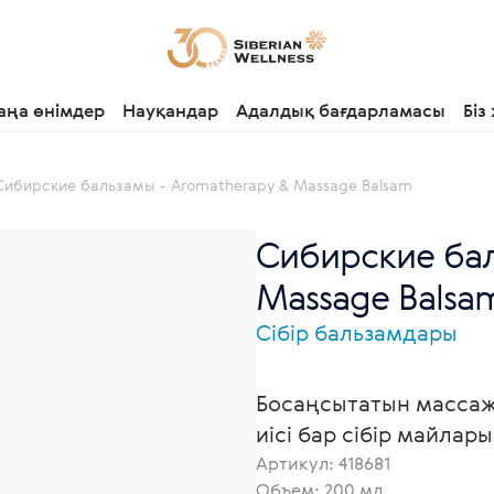
аңа өнімдер
Науқандар
Адалдық бағдарламасы
Біз
Сибирские бальзамы - Aromatherapy & Massage Balsam
Сибирские бал
Massage Balsa
Сібір бальзамдары
Босаңсытатын массаж
иісі бар сібір майлары
Артикул:
418681
Объем: 200 мл