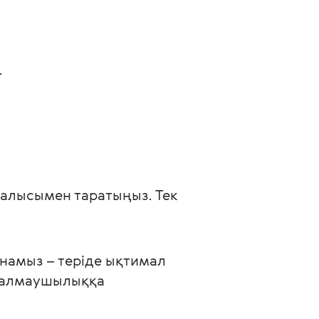
.
намыз – теріде ықтимал 
 алмаушылыққа 