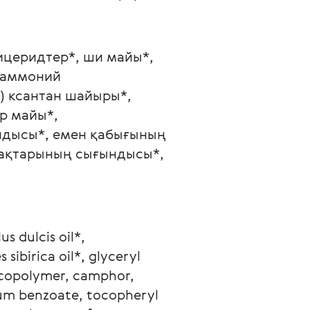
лицеридтер*, ши майы*, 
 аммоний 
) ксантан шайыры*, 
р майы*, 
ндысы*, емен қабығының 
ақтарының сығындысы*, 
 dulcis oil*, 
sibirica oil*, glyceryl 
 copolymer, camphor, 
ium benzoate, tocopheryl 