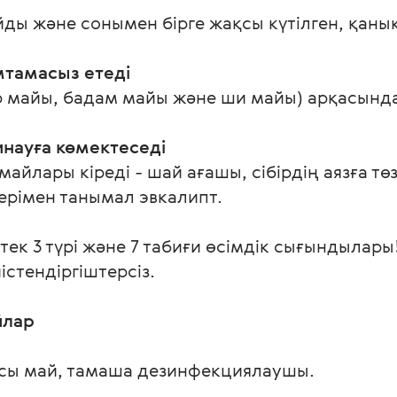
 және сонымен бірге жақсы күтілген, қаныққ
тамасыз етеді
 майы, бадам майы және ши майы) арқасында 
науға көмектеседі
айлары кіреді - шай ағашы, сібірдің аязға т
ерімен танымал эвкалипт.
ек 3 түрі және 7 табиғи өсімдік сығындылар
істендіргіштерсіз.
йлар
сы май, тамаша дезинфекциялаушы.