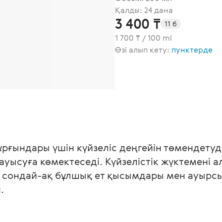
Қалды: 24 дана
3 400 ₸
11 б
1 700 ₸ / 100 ml
Өзі алып кету:
пунктерде
ұрғындары үшін күйзеліс деңгейін төмендетуд
ауысуға көмектеседі. Күйзелістік жүктемені а
, сондай-ақ бұлшық ет қысымдары мен ауырсы
.