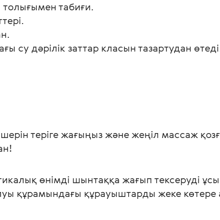
 толығымен табиғи.
тері. 
н.
ғы су дәрілік заттар класын тазартудан өтеді
ан!
икалық өнімді шынтаққа жағып тексеруді ұсы
луы құрамындағы құрауыштарды жеке көтере