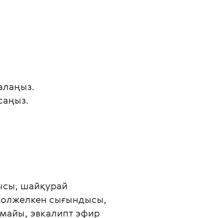
алаңыз.
саңыз.
ысы, шайқурай 
жолжелкен сығындысы, 
майы, эвкалипт эфир 