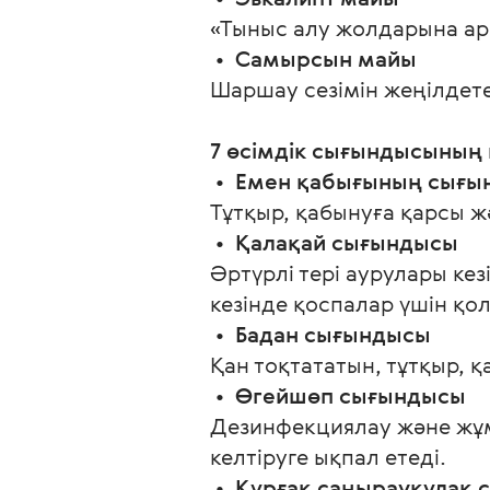
«Тыныс алу жолдарына арн
 •  
Самырсын майы
Шаршау сезімін жеңілдет
7 өсімдік сығындысының
 •  
Емен қабығының сығы
Тұтқыр, қабынуға қарсы 
 •  
Қалақай сығындысы
Әртүрлі тері аурулары ке
кезінде қоспалар үшін қ
 •  
Бадан сығындысы
Қан тоқтататын, тұтқыр, 
 •  
Өгейшөп сығындысы
Дезинфекциялау және жұмс
келтіруге ықпал етеді.
 •  
Құрғақ саңырауқұлақ