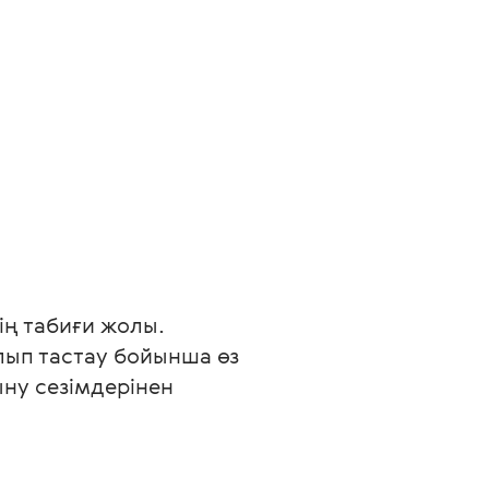
ің табиғи жолы. 
лып тастау бойынша өз 
ну сезімдерінен 