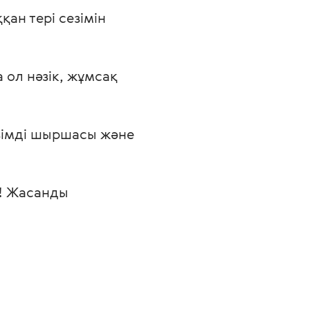
ан тері сезімін
ол нәзік, жұмсақ
өзімді шыршасы және
ы! Жасанды