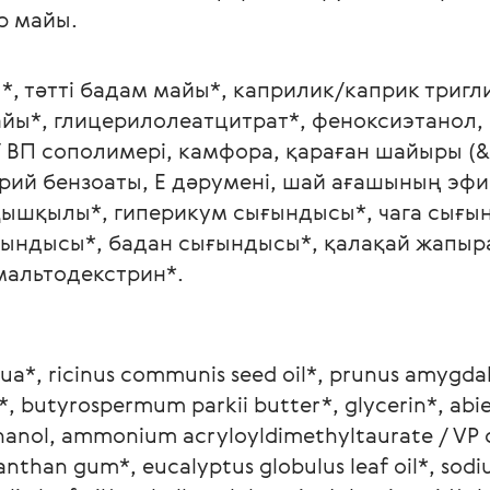
р майы.
ы*, тәтті бадам майы*, каприлик/каприк триг
айы*, глицерилолеатцитрат*, феноксиэтанол,
 ВП сополимері, камфора, қараған шайыры (&
рий бензоаты, Е дәрумені, шай ағашының эфи
 қышқылы*, гиперикум сығындысы*, чага сығы
ындысы*, бадан сығындысы*, қалақай жапыр
мальтодекстрин*.
ua*, ricinus communis seed oil*, prunus amygdalus
*, butyrospermum parkii butter*, glycerin*, abies 
thanol, ammonium acryloyldimethyltaurate / VP
anthan gum*, eucalyptus globulus leaf oil*, sod