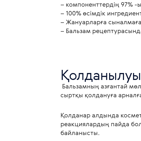
– компоненттердің 97% -ы
– 100% өсімдік ингредиент
– Жануарларға сыналмаға
– Бальзам рецептурасында
Қолданылуы
 Бальзамның азғантай мөлшерін теріге жағыңыз және жеңіл массаж қозғалысымен таратыңыз. Тек 
сыртқы қолдануға арналғ
Қолданар алдында космет
реакциялардың пайда бо
байланысты.