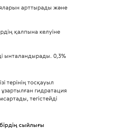
яларын арттырады және 
рдің қалпына келуіне 
ді ынталандырады. 0,3% 
і терінің тосқауыл 
ұзартылған гидратация 
сартады, тегістейді 
бірдің сыйлығы