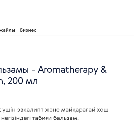
 жайлы
Бизнес
ьзамы - Aromatherapy &
m, 200 мл
 үшін эвкалипт және майқарағай хош
 негізіндегі табиғи бальзам.