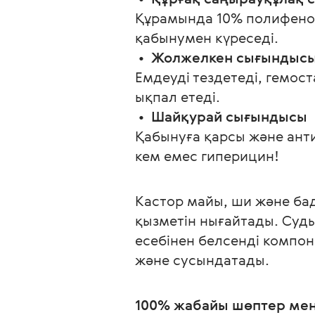
Құрамында 10% полифенол
қабынумен күреседі.
 •  
Жолжелкен сығындыс
Емдеуді тездетеді, гемост
ықпал етеді.
 •  
Шайқурай сығындысы
Қабынуға қарсы және анти
кем емес гиперицин!
Кастор майы, ши және бад
қызметін нығайтады. Суд
есебінен белсенді компоне
және сусындатады.
100% жабайы шөптер мен 