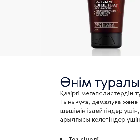
Өнім туралы
Қазіргі мегаполистердің т
Тынығуға, демалуға және 
шешімін іздейтіндер үшін
арылғысы келетіндер үшін
Тез сіңеді