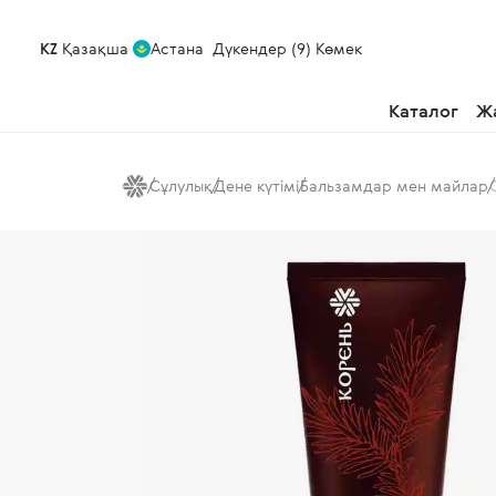
KZ
Қазақша
Астана
Дүкендер (9)
Көмек
Каталог
Ж
Сұлулық
Дене күтімі
Бальзамдар мен майлар