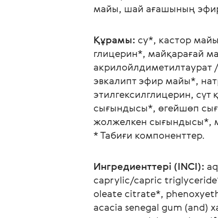
майы, шай ағашының эфи
Құрамы:
 су*, кастор май
глицерин*, майқарағай м
акрилойлдиметилтаурат /
эвкалипт эфир майы*, нат
этилгексилглицерин, сүт
сығындысы*, өгейшөп сығ
жолжелкен сығындысы*, 
* Табиғи компоненттер.
Ингредиенттері (INCI):
 aq
caprylic/capric triglyceride
oleate citrate*, phenoxye
acacia senegal gum (and) x