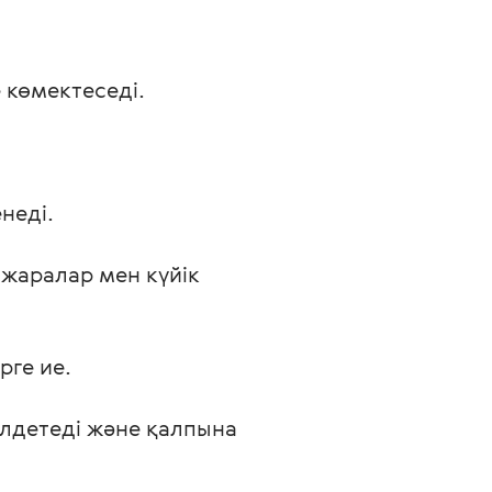
 көмектеседі.
неді.
 жаралар мен күйік 
рге ие.
лдетеді және қалпына 