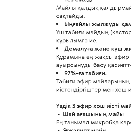
Майлы қалдық қалдырмайды
сақтайды.
Ыңғайлы жылжуды қам
Үш табиғи майдың (кастор
құрылымға ие.
Демалуға және күш жи
Құрамына ең жақсы эфир м
ауырсынуды басу қасиетт
97%-ға табиғи.
Табиғи эфир майларының т
иістендіргіштер мен хош и
Үздік 3 эфир хош иісті ма
 •  
Шай ағашының майы 
Ең танымал микробқа қар
 •  
Эвкалипт майы 