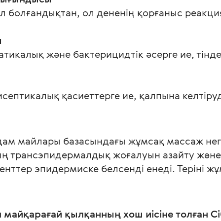
 болғандықтан, ол дененің қорғаныс реакци
ы
атикалық және бактерицидтік әсерге ие, тінде
септикалық қасиеттерге ие, қалпына келтіру
ам майлары базасындағы жұмсақ массаж негіз
ың трансэпидермалдық жоғалуын азайту және 
нттер эпидермиске белсенді енеді. Теріні жұм
майқарағай қылқанның хош иісіне толған Сі