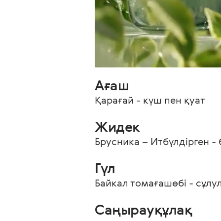
Ағаш 
Қарағай - күш пен қуат 
Жидек 
Брусника – Итбүлдірген -
Гүл 
Байкал томағашөбі - сұлу
Саңырауқұлақ 