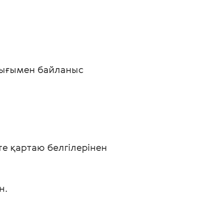
лығымен байланыс 
те қартаю белгілерінен
н.