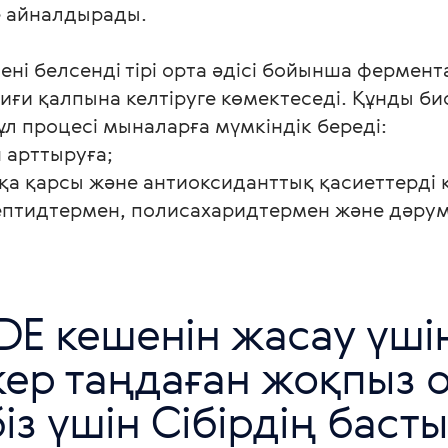
е айналдырады.

ені белсенді тірі орта әдісі бойынша фермент
биғи қалпына келтіруге көмектеседі. Құнды би
л процесі мыналарға мүмкіндік береді:

арттыруға; 

қа қарсы және антиоксиданттық қасиеттерді 
птидтермен, полисахаридтермен және дәру
DE кешенін жасау үшін
екер таңдаған жоқпыз 
з үшін Сібірдің басты