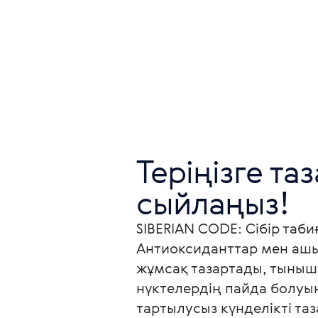
Теріңізге та
сыйлаңыз!
SIBERIAN CODE: Сібір таби
Антиоксиданттар мен ашыты
жұмсақ тазартады, тынышт
нүктелердің пайда болуын
тартылусыз күнделікті та