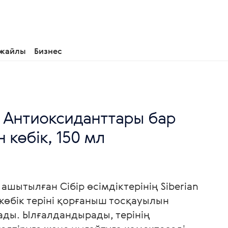
 жайлы
Бизнес
 - Антиоксиданттары бар
 көбік, 150 мл
шытылған Сібір өсімдіктерінің Siberian
 көбік теріні қорғаныш тосқауылын
ады. Ылғалдандырады, терінің