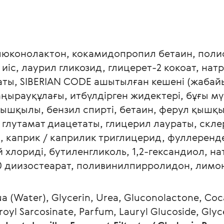
глюконолактон, кокамидопропил бетаин, поли
іс, лаурил гликозид, глицерет-2 кокоат, натр
ты, SIBERIAN CODE ашытылған кешені (жабайы
ңырауқұлағы, итбүлдірген жидектері, бұғы мү
ышқылы, бензил спирті, бетаин, ферул қышқы
 глутамат диацетаты, глицерил лаураты, скл
, каприк / каприлик триглицерид, фуллеренде
 хлориді, бутиленгликоль, 1,2-гександиол, на
0 диизостеарат, поливинилпирролидон, лимон
a (Water), Glycerin, Urea, Gluconolactone, Coc
royl Sarcosinate, Parfum, Lauryl Glucoside, Gly