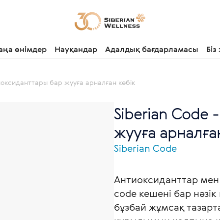
аңа өнімдер
Науқандар
Адалдық бағдарламасы
Біз
тиоксиданттары бар жууға арналған көбік
Siberian Code
жууға арналған
Siberian Code
Антиоксиданттар мен а
code кешені бар нәзік
бұзбай жұмсақ тазарт