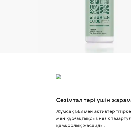
Сезімтал тері үшін жара
Жұмсақ ББЗ мен активтер тітірк
мен құрғақтықсыз нәзік тазартуғ
қамқорлық жасайды.