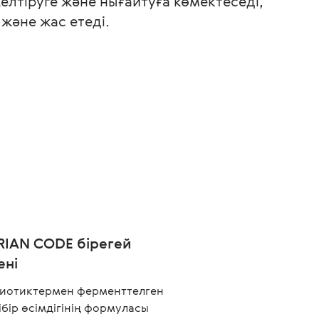
лтіруге және нығайтуға көмектеседі,
және жас етеді.
ERIAN CODE бірегей
ені
иотиктермен ферменттелген
ібір өсімдігінің формуласы