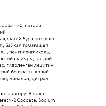
сорбат-20, натрий 
ий 
 қарағай бүршіктерінің 
гі, Байкал томағашөп 
лы, пентиленгликоль, 
еротий шайыры, натрий 
р, гидрленген лецитин, 
трий бензоаты, калий 
ен, линалол, цитрал. 
amidopropyl Betaine, 
cereth-2 Cocoate, Sodium 