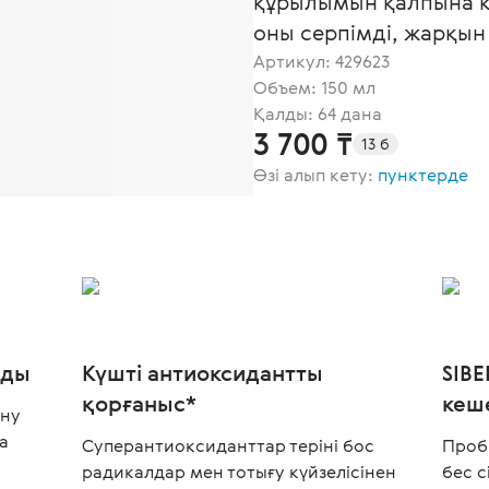
құрылымын қалпына ке
оны серпімді, жарқын 
Артикул:
429623
Объем: 150 мл
Қалды: 64 дана
3 700 ₸
13 б
Өзі алып кету:
пунктерде
мды
Күшті антиоксидантты
SIB
қорғаныс*
кеш
ену
а
Суперантиоксиданттар теріні бос
Проб
радикалдар мен тотығу күйзелісінен
бес с