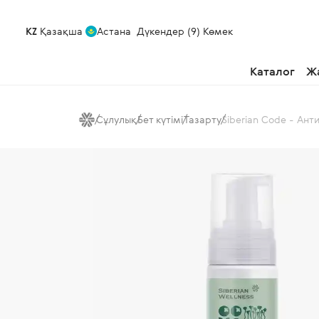
KZ
Қазақша
Астана
Дүкендер (9)
Көмек
Каталог
Ж
Сұлулық
Бет күтімі
Тазарту
Siberian Code - Ан