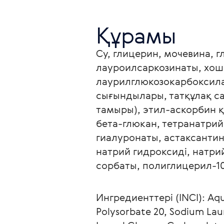
Құрамы
Су, глицерин, мочевина, 
лауроилсаркозинаты, хош и
лаурилглюкозокарбоксила
сығындылары, татқұлақ са
тамыры), этил-аскорбин қ
бета-глюкан, тетранатрий
гиалуронаты, астаксантин
натрий гидроксиді, натрий
сорбаты, полиглицерил-1
Ингредиенттері (INCI): Aqu
Polysorbate 20, Sodium Lau