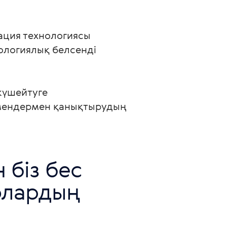
ация технологиясы 
ологиялық белсенді 
күшейтуге 
мендермен қанықтырудың 
 біз бес 
олардың 
 