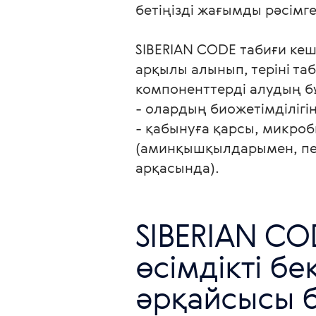
бетіңізді жағымды рәсімг
SIBERIAN CODE табиғи кеш
арқылы алынып, теріні та
компоненттерді алудың бұ
- олардың биожетімділігін 
- қабынуға қарсы, микроб
(аминқышқылдарымен, пе
арқасында).
SIBERIAN CO
өсімдікті б
әрқайсысы бі