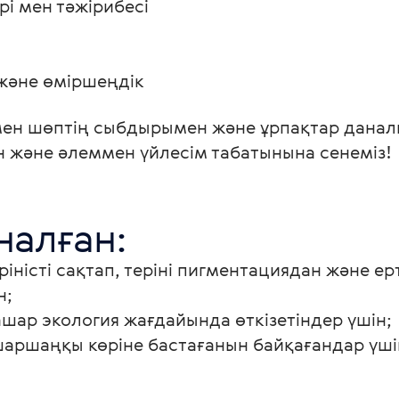
рі мен тәжірибесі
 және өміршеңдік 
мен шөптің сыбдырымен және ұрпақтар дана
ен және әлеммен үйлесім табатынына сенеміз!
налған:
ріністі сақтап, теріні пигментациядан және ер
н;
ашар экология жағдайында өткізетіндер үшін;
шаршаңқы көріне бастағанын байқағандар үші