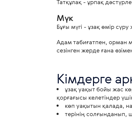
Татқұлақ - ұрпақ дәстүрле
Мүк 
Бұғы мүгі - ұзақ өмір сүру
Адам табиғатпен, орман 
сезінген жерде ғана өзім
Кімдерге ар
ұзақ уақыт бойы жас кө
қорғағысы келетіндер үші
көп уақытын қалада, н
терінің солғынданып, 