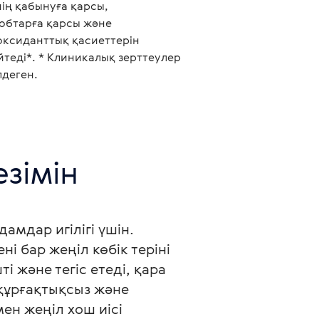
ің қабынуға қарсы,
обтарға қарсы және
оксиданттық қасиеттерін
теді*. * Клиникалық зерттеулер
лдеген.
зімін 
мдар игілігі үшін. 

і бар жеңіл көбік теріні 
және тегіс етеді, қара 
құрғақтықсыз және 
ен жеңіл хош иісі 