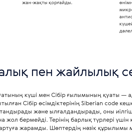
жан-жақты қорғайды.
өнімн
микр
анти
күшей
дәле
залық пен жайлылық се
ғатының күші мен Сібір ғылымының қуаты — ада
лған Сібір өсімдіктерінің Siberian code кешен
андырады және ылғалдандырады, оны иілгішті 
а жол бермейді. Терінің барлық түрлері үшін 
зартуға жарамды. Шөптердің нәзік құрылымы м