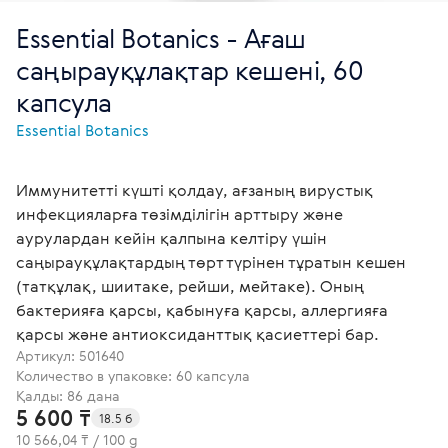
Essential Botanics - Ағаш
саңырауқұлақтар кешені, 60
капсула
Essential Botanics
Иммунитетті күшті қолдау, ағзаның вирустық
инфекцияларға төзімділігін арттыру және
аурулардан кейін қалпына келтіру үшін
саңырауқұлақтардың төрт түрінен тұратын кешен
(татқұлақ, шиитаке, рейши, мейтаке). Оның
бактерияға қарсы, қабынуға қарсы, аллергияға
қарсы және антиоксиданттық қасиеттері бар.
Артикул:
501640
Количество в упаковке: 60 капсула
Қалды: 86 дана
5 600 ₸
18.5 б
10 566,04 ₸ / 100 g