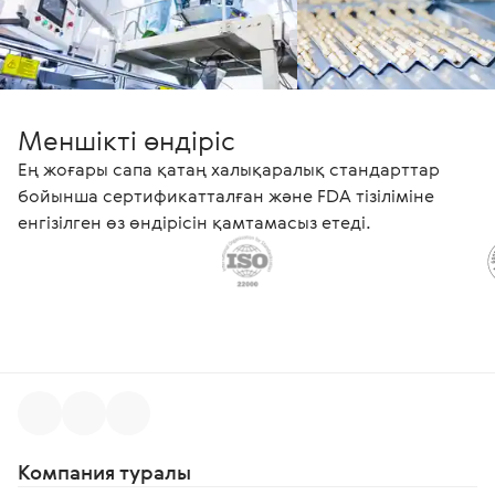
Меншікті өндіріс
Ең жоғары сапа қатаң халықаралық стандарттар
бойынша сертификатталған және FDA тізіліміне
енгізілген өз өндірісін қамтамасыз етеді.
Компания туралы