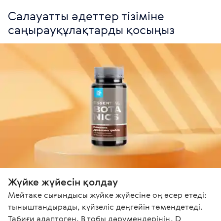
Салауатты әдеттер тізіміне 
саңырауқұлақтарды қосыңыз
Жүйке жүйесін қолдау
Мейтаке сығындысы жүйке жүйесіне оң әсер етеді: 
тыныштандырады, күйзеліс деңгейін төмендетеді. 
Табиғи адаптоген, В тобы дәрумендерінің, D 