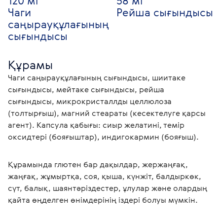
120 мг
58 мг
Чаги
Рейша сығындысы
саңырауқұлағының
сығындысы
Құрамы
Чаги саңырауқұлағының сығындысы, шиитаке 
сығындысы, мейтаке сығындысы, рейша 
сығындысы, микрокристаллды целлюлоза 
(толтырғыш), магний стеараты (кесектелуге қарсы 
агент). Капсула қабығы: сиыр желатині, темір 
оксидтері (бояғыштар), индигокармин (бояғыш). 
Құрамында глютен бар дақылдар, жержаңғақ, 
жаңғақ, жұмыртқа, соя, қыша, күнжіт, балдыркөк, 
сүт, балық, шаянтәріздестер, ұлулар және олардың 
қайта өңделген өнімдерінің іздері болуы мүмкін. 