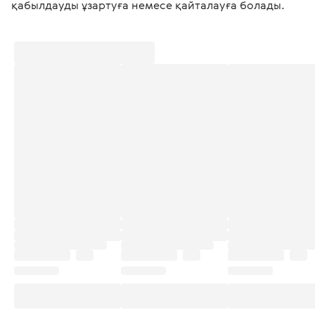
қабылдауды ұзартуға немесе қайталауға болады.