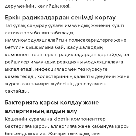
дәруменінің, калийдің көзі.
Еркін радикалдардан сенімді қорғау
Татқұлақ саңырауқұлағы иммундық жүйенің күшті 
активаторы болып табылады, 
иммуномодуляциялайтын полисахаридтерге және 
бетулин қышқылына бай, жасушалардың 
компоненттерін еркін радикалдардан қорғайды, ал 
рейшилер иммундық реакцияны модуляциялауға 
ықпал етеді, инфекциялармен тез күресуге 
көмектеседі, холестериннің қалыпты деңгейін және 
жүрек-қан тамыры жүйесінің денсаулығын 
сақтайды.
Бактерияға қарсы қолдау және 
аллергияның алдын алу
Кешеннің құрамына кіретін компоненттер 
бактерияға қарсы, аллергияға және қабынуға қарсы 
белсенділікке ие. Жоғары тығыздықтағы 