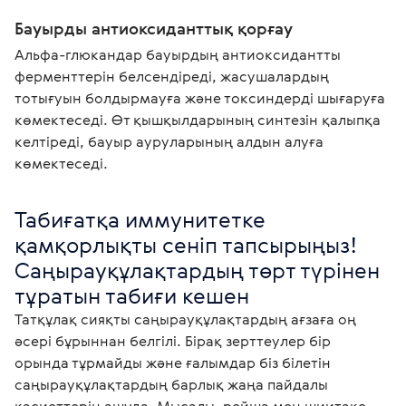
Бауырды антиоксиданттық қорғау
Альфа-глюкандар бауырдың антиоксидантты
ферменттерін белсендіреді, жасушалардың
тотығуын болдырмауға және токсиндерді шығаруға
көмектеседі. Өт қышқылдарының синтезін қалыпқа
келтіреді, бауыр ауруларының алдын алуға
көмектеседі.
Табиғатқа иммунитетке 
қамқорлықты сеніп тапсырыңыз!

Саңырауқұлақтардың төрт түрінен 
тұратын табиғи кешен
Татқұлақ сияқты саңырауқұлақтардың ағзаға оң 
әсері бұрыннан белгілі. Бірақ зерттеулер бір 
орында тұрмайды және ғалымдар біз білетін 
саңырауқұлақтардың барлық жаңа пайдалы 