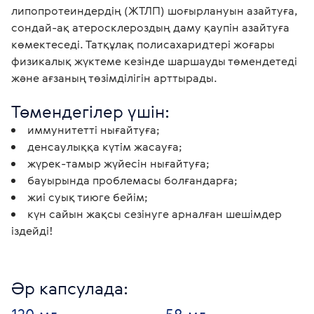
липопротеиндердің (ЖТЛП) шоғырлануын азайтуға, 
сондай-ақ атеросклероздың даму қаупін азайтуға 
көмектеседі. Татқұлақ полисахаридтері жоғары 
физикалық жүктеме кезінде шаршауды төмендетеді 
және ағзаның төзімділігін арттырады. 
Төмендегілер үшін:
иммунитетті нығайтуға;
денсаулыққа күтім жасауға;
жүрек-тамыр жүйесін нығайтуға;
бауырында проблемасы болғандарға;
жиі суық тиюге бейім;
күн сайын жақсы сезінуге арналған шешімдер
іздейді!
Әр капсулада: