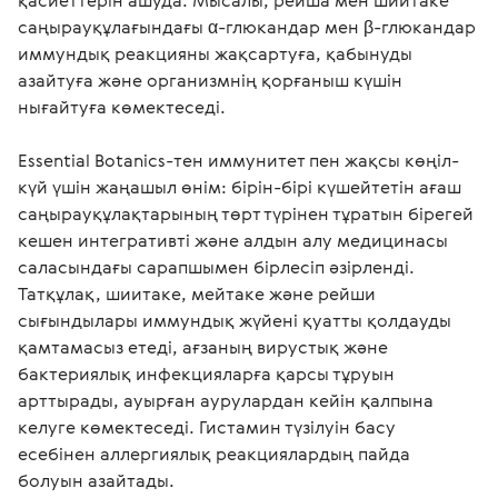
қасиеттерін ашуда. Мысалы, рейша мен шиитаке 
саңырауқұлағындағы α-глюкандар мен β-глюкандар 
иммундық реакцияны жақсартуға, қабынуды 
азайтуға және организмнің қорғаныш күшін 
нығайтуға көмектеседі. 

Essential Botanics-тен иммунитет пен жақсы көңіл-
күй үшін жаңашыл өнім: бірін-бірі күшейтетін ағаш 
саңырауқұлақтарының төрт түрінен тұратын бірегей 
кешен интегративті және алдын алу медицинасы 
саласындағы сарапшымен бірлесіп әзірленді.

Татқұлақ, шиитаке, мейтаке және рейши 
сығындылары иммундық жүйені қуатты қолдауды 
қамтамасыз етеді, ағзаның вирустық және 
бактериялық инфекцияларға қарсы тұруын 
арттырады, ауырған аурулардан кейін қалпына 
келуге көмектеседі. Гистамин түзілуін басу 
есебінен аллергиялық реакциялардың пайда 
болуын азайтады. 