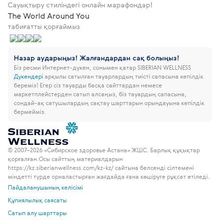
Сауықтыру стиліндегі онлайн марафондар!
The World Around You
табиғатты қорғаймыз
Назар аударыңыз! Жалғандардан сақ болыңыз!
Біз ресми Интернет-дүкен, сонымен қатар SIBERIAN WELLNESS
Дүкендері
арқылы сатылған тауарлардың тиісті сапасына кепілдік
береміз!
Егер сіз тауарды басқа сайттардан немесе
маркетплейстерден сатып алсаңыз, біз тауардың сапасына,
сондай-ақ сатушылардың сақтау шарттарын орындауына кепілдік
бермейміз.
© 2007–2026 «Сибирское здоровье Астана» ЖШС. Барлық құқықтар
қорғалған.
Осы сайттың материалдарын
https://kz.siberianwellness.com/kz-kz/ сайтына белсенді сілтемені
міндетті түрде орналастырған жағдайда ғана көшіруге рұқсат етіледі.
Пайдаланушының келісімі
Құпиялылық саясаты
Сатып алу шарттары