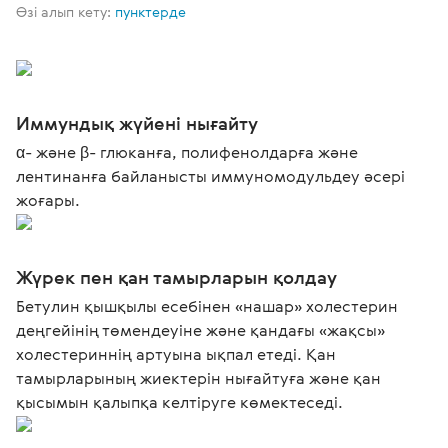
Өзі алып кету:
пунктерде
Иммундық жүйені нығайту
α- және β- глюканға, полифенолдарға және
лентинанға байланысты иммуномодульдеу әсері
жоғары.
Жүрек пен қан тамырларын қолдау
Бетулин қышқылы есебінен «нашар» холестерин
деңгейінің төмендеуіне және қандағы «жақсы»
холестериннің артуына ықпал етеді. Қан
тамырларының жиектерін нығайтуға және қан
қысымын қалыпқа келтіруге көмектеседі.