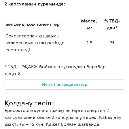
2 капсуланың құрамында:
Масса, 
% ТБД-
Белсенді компоненттер 
мг
дан*
Сексвитерпен қышқылы
валерен қышқылы ретінде 
1,5
74
есептеледі
* ТБД – ЭҚАБЖ бойынша тұтынудың барабар 
деңгейі.
Негізгі ингредиенттер
Қолдану тәсілі:
Ересектерге күніне тамақпен бірге теңертең 2 
капсула және кешке 2 капсула ішу керек. Қабылдау 
ұзақтығы – 15 күн. Қажет болған жағдайда 