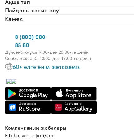
Ақша тап
Пайдалы сатып алу
Көмек
8 (800) 080
85 80
Дүйсенбі-жұма 9:00-ден 20:00-ге дейін
Сенбі, жексенбі 10:00-ден 19:00-ге дейін
60+ елге өнім жеткіземіз
Компанияның жобалары
Fitcha, марафондар