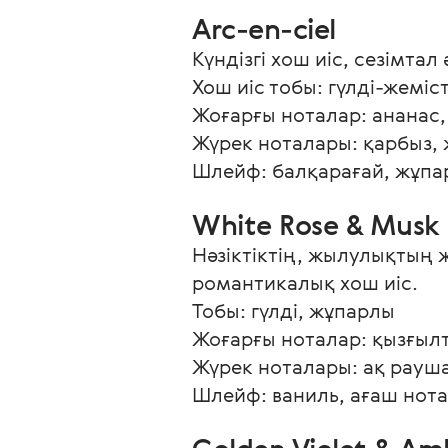
Arc-en-ciel
Күндізгі хош иіс, сезімтал
Хош иіс тобы: гүлді-жемісті
Жоғарғы ноталар: ананас, 
Жүрек ноталары: қарбыз, 
Шлейф: балқарағай, жұпар
White Rose & Musk
Нәзіктіктің, жылулықтың 
романтикалық хош иіс.

Тобы: гүлді, жұпарлы

Жоғарғы ноталар: қызғылт
Жүрек ноталары: ақ рауша
Шлейф: ваниль, ағаш нот