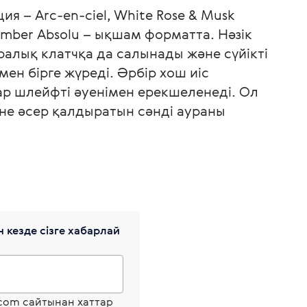
я – Arc-en-ciel, White Rose & Musk
Amber Absolu – ықшам форматта. Нәзік
ралық клатчқа да салынады және сүйікті
ен бірге жүреді. Әрбір хош иіс
р шлейфті әуенімен ерекшеленеді. Ол
е әсер қалдыратын сәнді аураны
 кезде сізге хабарлай
.com сайтынан хаттар