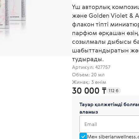
Үш авторлық композици
және Golden Violet & 
флакон тіпті миниатю
парфюм әрқашан өзіңм
созылмалы дыбысы ба
шабыттандыратын жән
тудырады.
Артикул:
427757
Объем: 20 мл
Жинақ: 3 өнім
30 000 ₸
112 б
Тауар қолжетімді болған
аламыз
Email
Мен siberianwellness