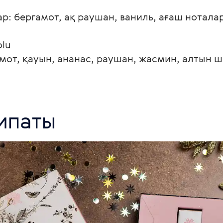
: бергамот, ақ раушан, ваниль, ағаш ноталары
lu

от, қауын, ананас, раушан, жасмин, алтын ше
сипаты