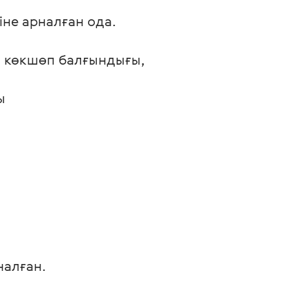
іне арналған ода.

, көкшөп балғындығы, 


налған.