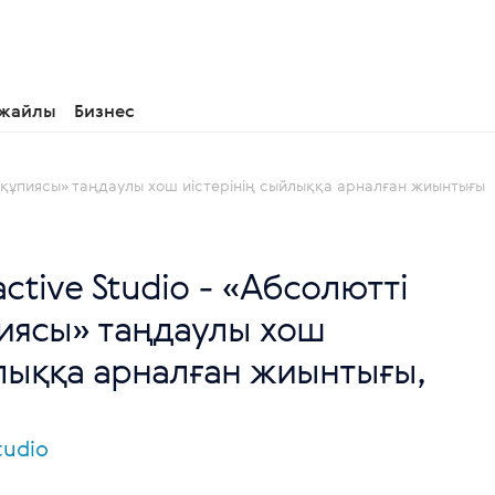
 жайлы
Бизнес
ің құпиясы» таңдаулы хош иістерінің сыйлыққа арналған жиынтығы
active Studio - «Абсолютті
пиясы» таңдаулы хош
йлыққа арналған жиынтығы,
tudio