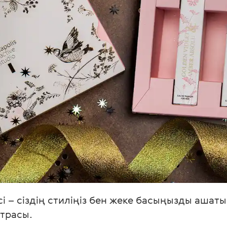
і – сіздің стиліңіз бен жеке басыңызды ашаты
трасы.