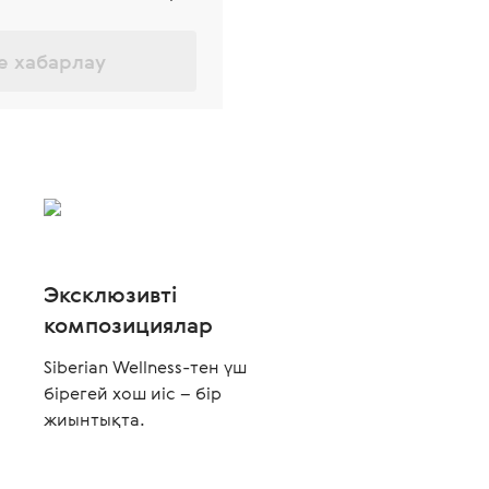
е хабарлау
Эксклюзивті
композициялар
Siberian Wellness-тен үш
бірегей хош иіс – бір
жиынтықта.