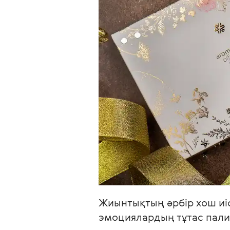
Жиынтықтың әрбір хош иіс
эмоциялардың тұтас пали