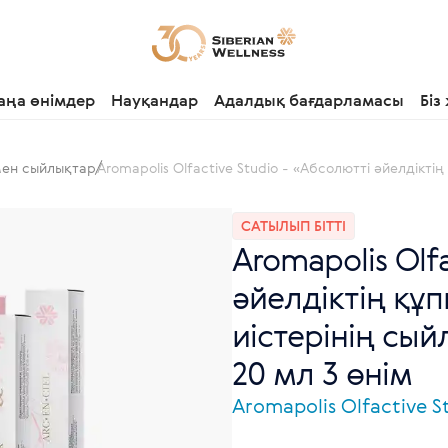
аңа өнімдер
Науқандар
Адалдық бағдарламасы
Біз
мен сыйлықтар
Aromapolis Olfactive Studio - «Абсолютті әйелдікт
САТЫЛЫП БІТТІ
Aromapolis Olf
әйелдіктің құ
иістерінің сы
20 мл 3 өнім
Aromapolis Olfactive S