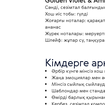
Golden Violet & Am
Сәнді, сезімтал балғындық
Хош иіс тобы: гүлді

Жоғарғы ноталар: қарақат
ананас

Жүрек ноталары: меруертг
Шлейф: жұпар су, таңқура
Кімдерге ар
Әрбір күнге мінсіз хош
Жаңа эмоциялар мен ә
Мінсіз сыйлық сыйлауд
Шаблондар мен станда
Өмірді барлық қырынан
Кербез, сезімтал комп