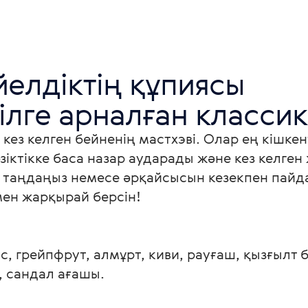
елдіктің құпиясы

ілге арналған классик
кез келген бейненің мастхэві. Олар ең кішкен
зіктікке баса назар аударады және кез келген
ін таңдаңыз немесе әрқайсысын кезекпен пайда
ен жарқырай берсін!

, грейпфрут, алмұрт, киви, рауғаш, қызғылт б
, сандал ағашы.
