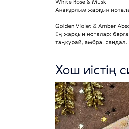
White Rose & Musk

Анағұрлым жарқын ноталар
Golden Violet & Amber Abso
Ең жарқын ноталар: бергам
таңқурай, амбра, сандал.
Хош иістің 