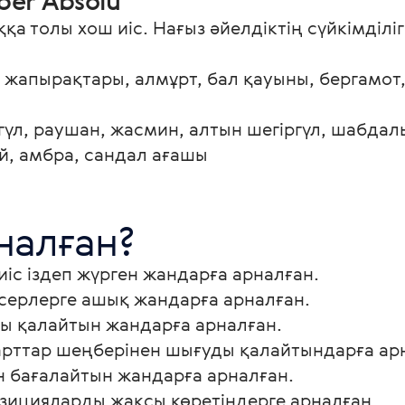
ber Absolu
қа толы хош иіс. Нағыз әйелдіктің сүйкімділіг
 жапырақтары, алмұрт, бал қауыны, бергамот
үл, раушан, жасмин, алтын шегіргүл, шабдалы
й, амбра, сандал ағашы
налған?
 иіс іздеп жүрген жандарға арналған.
серлерге ашық жандарға арналған.
ы қалайтын жандарға арналған.
рттар шеңберінен шығуды қалайтындарға ар
 бағалайтын жандарға арналған.
озицияларды жақсы көретіндерге арналған.