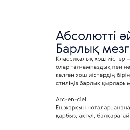
Абсолютті әй
Барлық мезг
Классикалық хош иістер – 
олар талғампаздық пен нә
келген хош иістердің бір
стиліңіз барлық қырларым
Arc-en-ciel

Ең жарқын ноталар: ананас
қарбыз, ақгүл, балқарағай