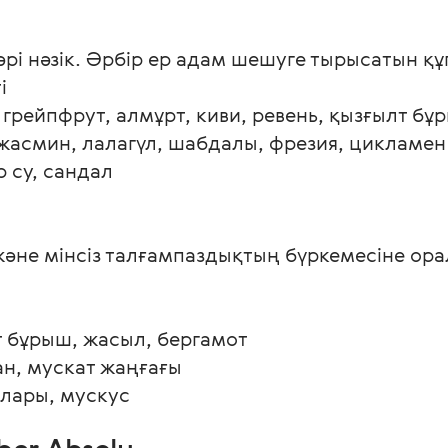
 әрі нәзік. Әрбір ер адам шешуге тырысатын құп


грейпфрут, алмұрт, киви, ревень, қызғылт бұр
жасмин, лалагүл, шабдалы, фрезия, цикламен

 су, сандал
және мінсіз талғампаздықтың бүркемесіне ор
 бұрыш, жасыл, бергамот

н, мускат жаңғағы

алары, мускус