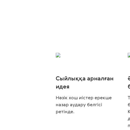
Сыйлыққа арналған
идея
Нәзік хош иістер ерекше
назар аудару белгісі
ретінде.