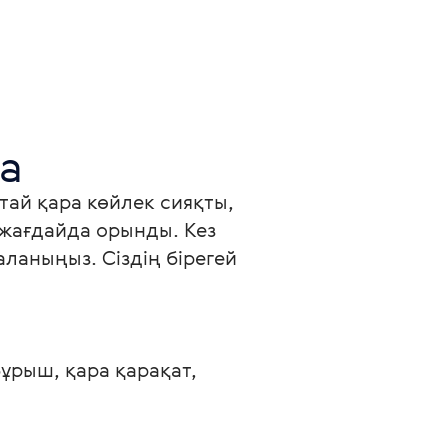
а
тай қара көйлек сияқты, 
 жағдайда орынды. Кез 
ланыңыз. Сіздің бірегей 
ұрыш, қара қарақат, 