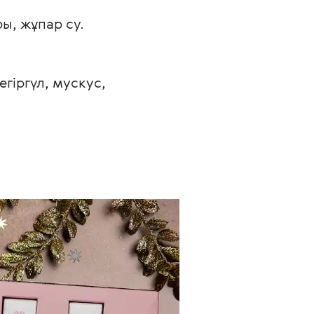
, жұпар су.

гіргүл, мускус, 