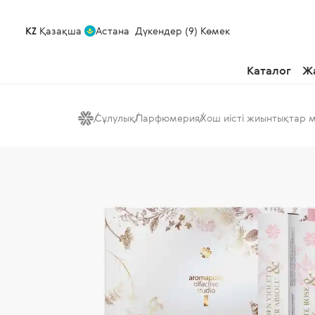
KZ
Қазақша
Астана
Дүкендер (9)
Көмек
Каталог
Ж
Сұлулық
Парфюмерия
Хош иісті жиынтықтар 