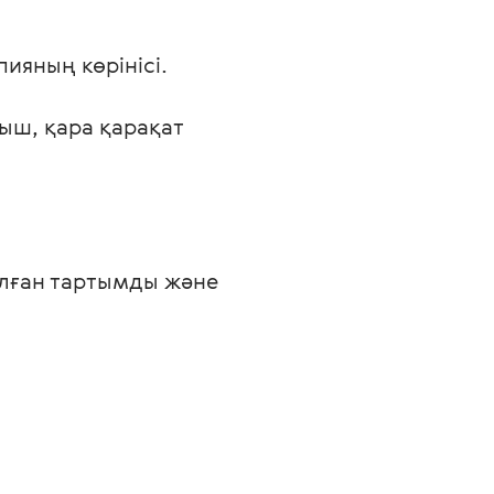
ияның көрінісі.

ыш, қара қарақат

алған тартымды және 