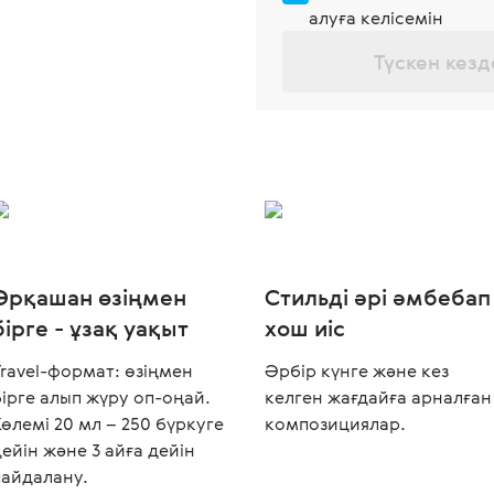
алуға келісемін
Түскен кезд
Әрқашан өзіңмен
Стильді әрі әмбебап
бірге - ұзақ уақыт
хош иіс
Travel-формат: өзіңмен
Әрбір күнге және кез
бірге алып жүру оп-оңай.
келген жағдайға арналған
Көлемі 20 мл – 250 бүркуге
композициялар.
дейін және 3 айға дейін
пайдалану.