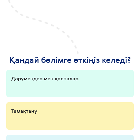
Қандай бөлімге өткіңіз келеді?
Дәрумендер мен қоспалар
Тамақтану