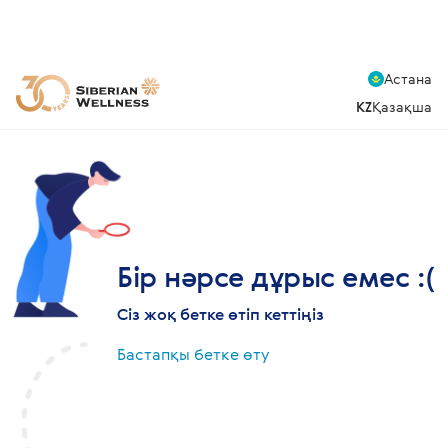
Астана
KZ
Қазақша
Бір нәрсе дұрыс емес :(
Сіз жоқ бетке өтіп кеттіңіз
Бастапқы бетке өту