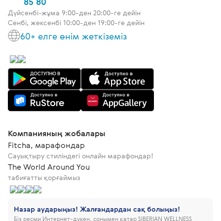
85 80
Дүйсенбі-жұма 9:00-ден 20:00-ге дейін
Сенбі, жексенбі 10:00-ден 19:00-ге дейін
60+ елге өнім жеткіземіз
Компанияның жобалары
Fitcha, марафондар
Сауықтыру стиліндегі онлайн марафондар!
The World Around You
табиғатты қорғаймыз
Назар аударыңыз! Жалғандардан сақ болыңыз!
Біз ресми Интернет-дүкен, сонымен қатар SIBERIAN WELLNESS