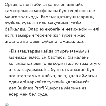
Ортақ іс пен табиғатқа деген шынайы
қамқорлық атмосферасы бұл күнді ерекше
мәнге толтырды. Барлық қатысушылардың
жүзінен қуаныш пен мақтаныш сезімі
байқалды. Олар өз еңбегінің нәтижесін — әлі
өсіп, тамырын тереңге жая түсетін жас
ағаштар қатарын сүйсіне тамашалады.
«Біз ағаштарды қайда отырғызғанымыз
маңызды емес. Ең бастысы, біз қаланы
көгалдандырып, оны көрікті және таза етуге
ат салысудамыз. Біз бүгін отырғызған бұл
ағаштар тамыр жайып, өсіп, қала аймағын
одан әрі көркейте түскенін қалаймыз!»
-
деп Business Profi Ушурова Марина өз
әсерімен бөлісуде.