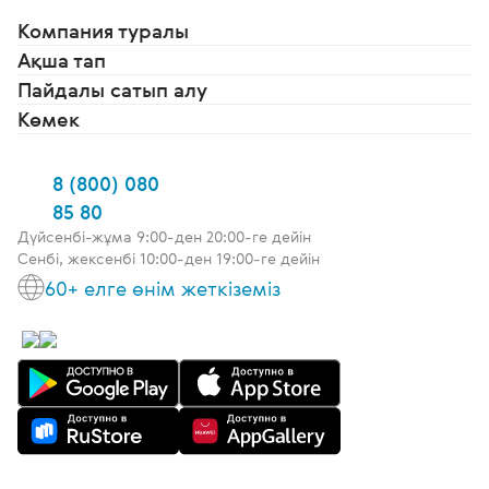
Компания туралы
Ақша тап
Пайдалы сатып алу
Көмек
8 (800) 080
85 80
Дүйсенбі-жұма 9:00-ден 20:00-ге дейін
Сенбі, жексенбі 10:00-ден 19:00-ге дейін
60+ елге өнім жеткіземіз