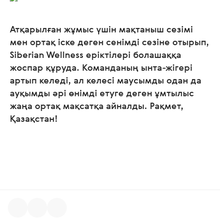
Атқарылған жұмыс үшін мақтаныш сезімі
мен ортақ іске деген сенімді сезіне отырып,
Siberian Wellness еріктілері болашаққа
жоспар құруда. Команданың ынта-жігері
артып келеді, ал келесі маусымды одан да
ауқымды әрі өнімді етуге деген ұмтылыс
жаңа ортақ мақсатқа айналды. Рақмет,
Қазақстан!