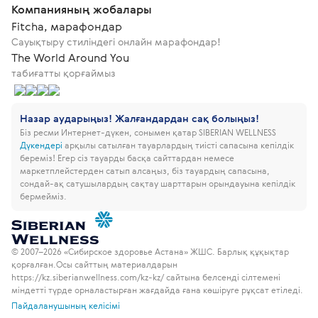
Компанияның жобалары
Fitcha, марафондар
Сауықтыру стиліндегі онлайн марафондар!
The World Around You
табиғатты қорғаймыз
Назар аударыңыз! Жалғандардан сақ болыңыз!
Біз ресми Интернет-дүкен, сонымен қатар SIBERIAN WELLNESS
Дүкендері
арқылы сатылған тауарлардың тиісті сапасына кепілдік
береміз!
Егер сіз тауарды басқа сайттардан немесе
маркетплейстерден сатып алсаңыз, біз тауардың сапасына,
сондай-ақ сатушылардың сақтау шарттарын орындауына кепілдік
бермейміз.
© 2007–2026 «Сибирское здоровье Астана» ЖШС. Барлық құқықтар
қорғалған.
Осы сайттың материалдарын
https://kz.siberianwellness.com/kz-kz/ сайтына белсенді сілтемені
міндетті түрде орналастырған жағдайда ғана көшіруге рұқсат етіледі.
Пайдаланушының келісімі