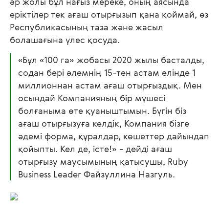
әр жолы бұл нағыз мереке, оның аясында
еріктілер тек ағаш отырғызып қана қоймай, өз
Республикасының таза және жасыл
болашағына үлес қосуда.
«Бұл «100 га» жобасы 2020 жылы басталды,
содан бері әлемнің 15-тен астам елінде 1
миллионнан астам ағаш отырғыздық. Мен
осындай Компанияның бір мүшесі
болғаныма өте қуаныштымын. Бүгін біз
ағаш отырғызуға келдік, Компания бізге
әдемі форма, құралдар, көшеттер дайындап
қойыпты. Кел де, істе!»
- дейді ағаш
отырғызу маусымының қатысушы, Ruby
Business Leader Файзуллина Назгуль.