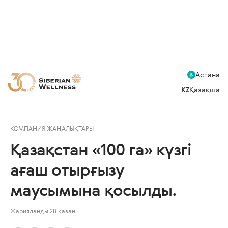
Астана
KZ
Қазақша
КОМПАНИЯ ЖАҢАЛЫҚТАРЫ
Қазақстан «100 га» күзгі
ағаш отырғызу
маусымына қосылды.
Жарияланды 28 қазан