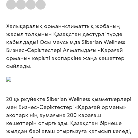
Халықаралық орман-климаттық жобаның
жасыл толқынын Қазақстан дәстүрлі түрде
қабылдады! Осы маусымда Siberian Wellness
Бизнес-Серіктестері Алматыдағы «Қарағай
орманы» көрікті экопаркіне жаңа көшеттер
сыйлады.
20 қыркүйекте Siberian Wellness қызметкерлері
мен Бизнес-Серіктестері «Қарағай орманы»
экопаркінің аумағына 200 қарағаш
көшеттерін отырғызды. Қазақстан бірнеше
жылдан бері ағаш отырғызуға қатысып келеді,