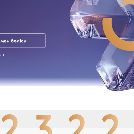
мен бөлісу
ан
2
3
2
2