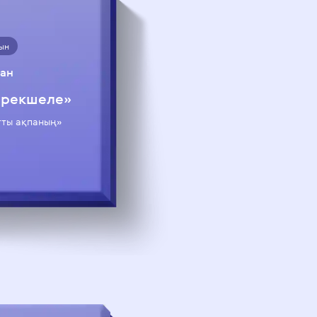
ын
ан
 ерекшеле»
тты ақпаның»