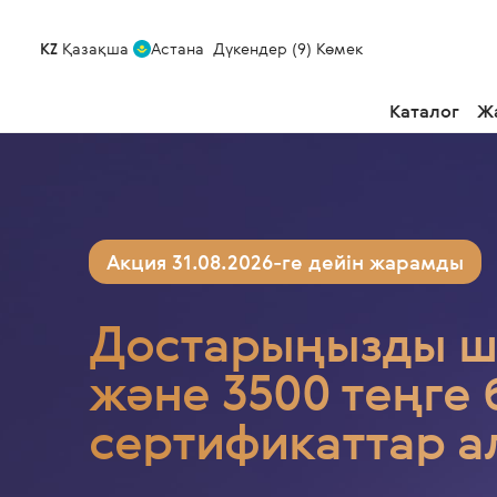
KZ
Қазақша
Астана
Дүкендер (9)
Көмек
Каталог
Ж
Акция 31.08.2026-ге дейін жарамды
Достарыңызды 
және 3500 теңге 
сертификаттар 