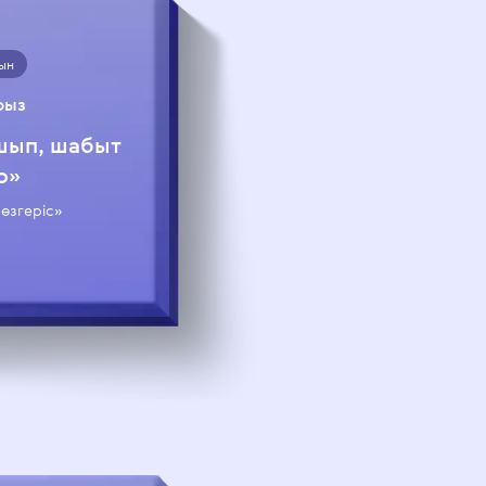
ын
рыз
шып, шабыт
р»
 өзгеріс»