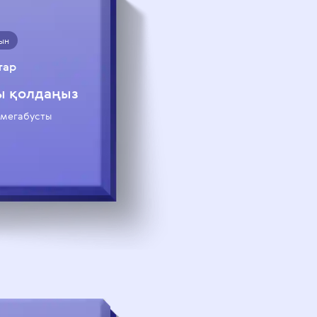
ын
тар
ы қолдаңыз
мегабусты