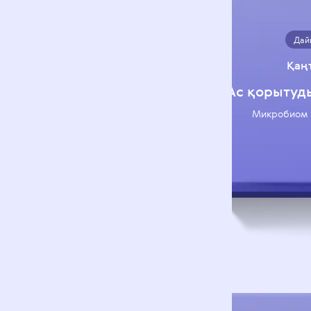
Дай
Қаң
Ас қорытуд
Микробиом 