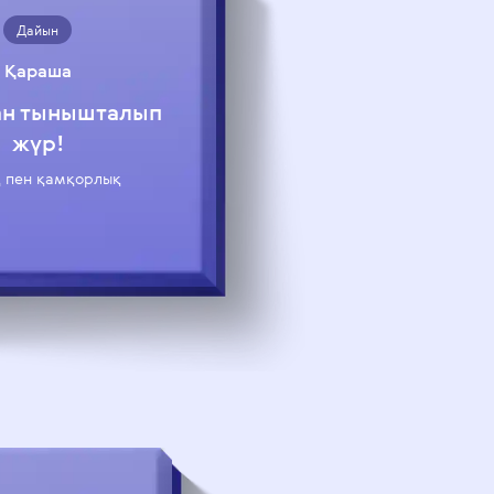
Дайын
Қараша
н тынышталып
жүр!
 пен қамқорлық