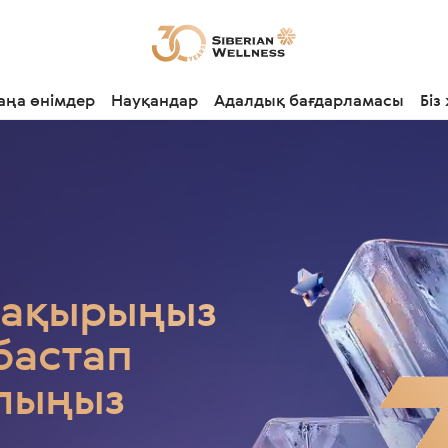
аңа өнімдер
Науқандар
Адалдық бағдарламасы
Біз
шақырыңыз
бастап
алыңыз