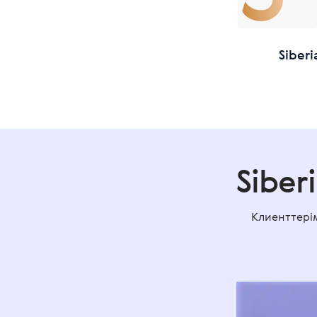
Siber
Siber
Клиенттерім