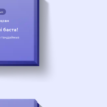
ын
қсан
 баста!
 таңдаймыз