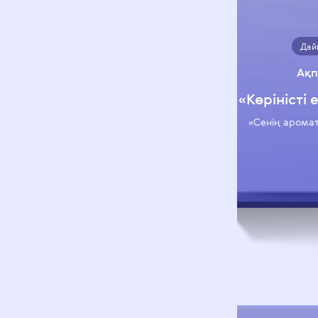
Дай
Ақп
«Көріністі
«Сенің арома