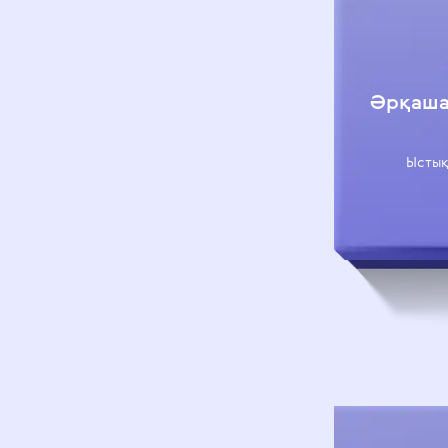
Әрқаша
Ыстық