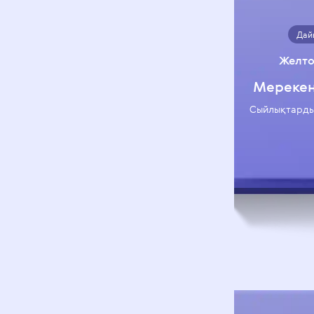
Дай
Желто
Мерекені
Сыйлықтарды