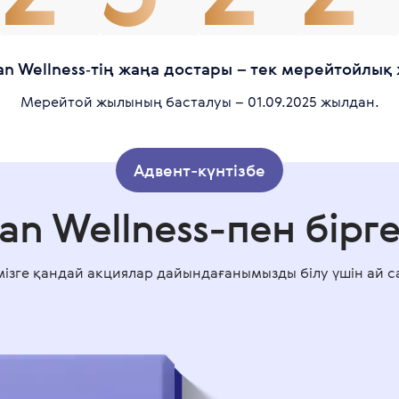
ian Wellness‑тің жаңа достары – тек мерейтойлық
Мерейтой жылының басталуы – 01.09.2025 жылдан.
Адвент-күнтізбе
ian Wellness-пен бірге
ізге қандай акциялар дайындағанымызды білу үшін ай са