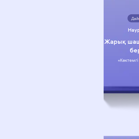
Дай
Нау
«Жарық ша
бе
«Көктемгі