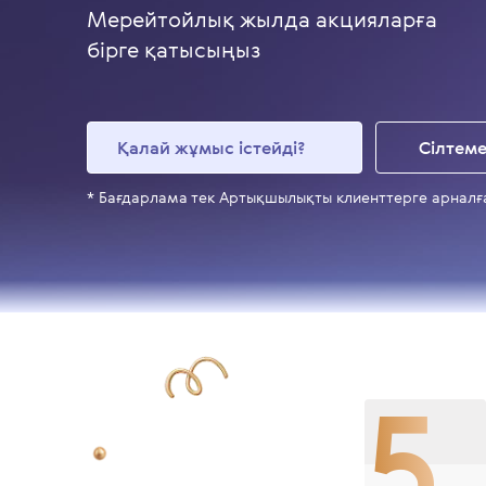
Мерейтойлық жылда акцияларға
бірге қатысыңыз
Қалай жұмыс істейді?
Сілтеме
* Бағдарлама тек Артықшылықты клиенттерге арналғ
5