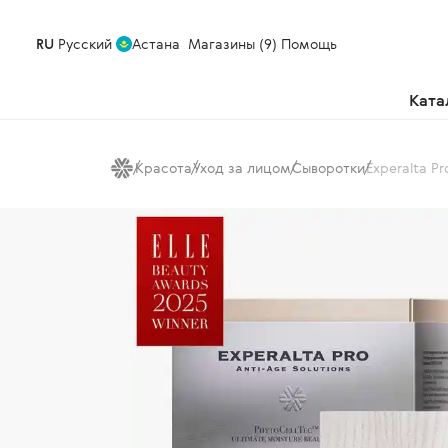
RU
Русский
Астана
Магазины (9)
Помощь
Ката
Красота
Уход за лицом
Сыворотки
Experalta P