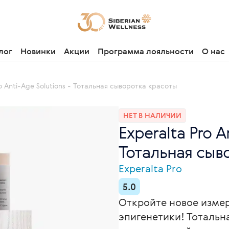
лог
Новинки
Акции
Программа лояльности
О нас
ro Anti-Age Solutions - Тотальная сыворотка красоты
НЕТ В НАЛИЧИИ
Experalta Pro A
Тотальная сыв
Experalta Pro
5.0
Откройте новое изме
эпигенетики! Тотальн