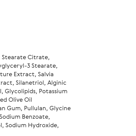
Stearate Citrate, 
yglyceryl-3 Stearate, 
ure Extract, Salvia 
act, Silanetriol, Alginic 
, Glycolipids, Potassium 
d Olive Oil 
an Gum, Pullulan, Glycine 
 Sodium Benzoate, 
l, Sodium Hydroxide, 