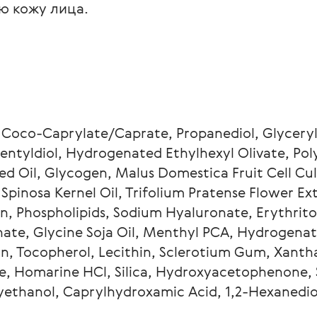
ю кожу лица.
Сoco-Caprylate/Caprate, Propanediol, Glyceryl 
pentyldiol, Hydrogenated Ethylhexyl Olivate, Pol
 Oil, Glycogen, Malus Domestica Fruit Cell Cult
Spinosa Kernel Oil, Trifolium Pratense Flower Extr
, Phospholipids, Sodium Hyaluronate, Erythritol
ate, Glycine Soja Oil, Menthyl PCA, Hydrogenate
in, Tocopherol, Lecithin, Sclerotium Gum, Xanth
te, Homarine HCl, Silica, Hydroxyacetophenone,
ethanol, Caprylhydroxamic Acid, 1,2-Hexanedio