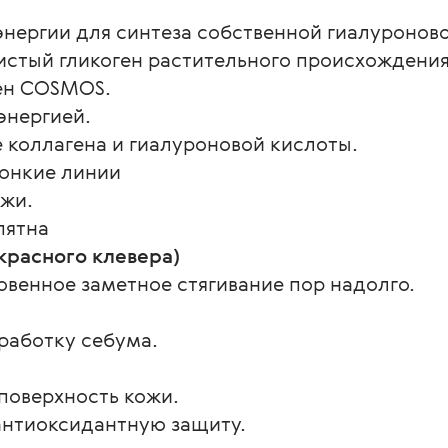
нергии для синтеза собственной гиалуроново
истый гликоген растительного происхождения 
ен COSMOS.
энергией.
 коллагена и гиалуроновой кислоты.
онкие линии
ожи.
пятна
красного клевера)
венное заметное стягивание пор надолго.
работку себума.
 поверхность кожи.
антиоксидантную защиту.