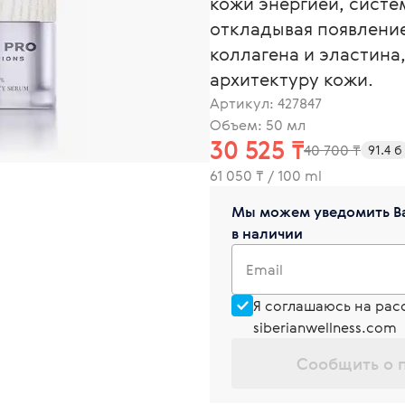
кожи энергией, систе
откладывая появление
коллагена и эластина
архитектуру кожи.
Артикул:
427847
Объем: 50 мл
30 525 ₸
40 700 ₸
91.4 б
61 050 ₸ / 100 ml
Мы можем уведомить Ва
в наличии
Email
Я соглашаюсь на рас
siberianwellness.com
Сообщить о 