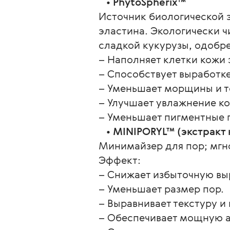
   • 
PhytoSpherix™
Источник биологической э
эластина. Экологически ч
сладкой кукурузы, одобр
– Наполняет клетки кожи 
– Способствует выработке
– Уменьшает морщины и т
– Улучшает увлажнение к
– Уменьшает пигментные 
   • 
MINIPORYL™ (экстракт 
Минимайзер для пор; мгно
Эффект:
– Снижает избыточную вы
– Уменьшает размер пор.
– Выравнивает текстуру и
– Обеспечивает мощную 