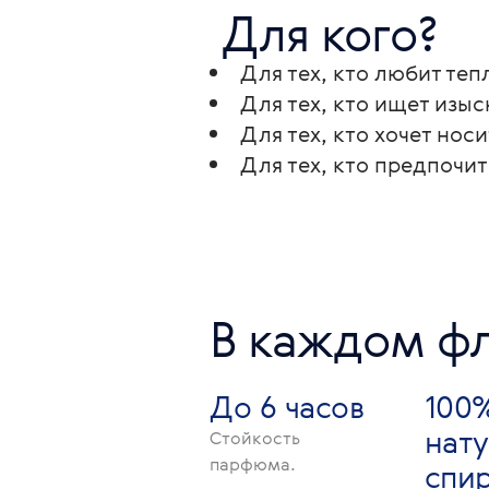
 Для кого? 
Для тех, кто любит те
Для тех, кто ищет изы
Для тех, кто хочет нос
Для тех, кто предпочит
В каждом фл
До 6 часов
100
нату
Стойкость
парфюма.
спир