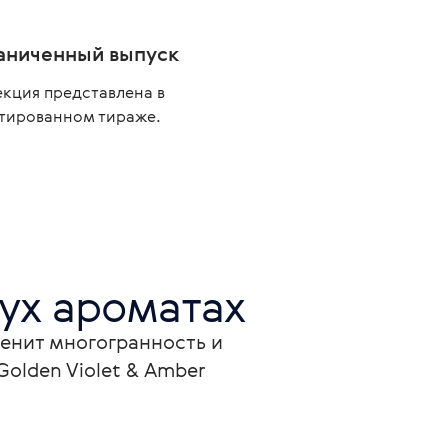
аниченный выпуск
екция представлена в
тированном тираже.
вух ароматах
ценит многогранность и 
olden Violet & Amber 