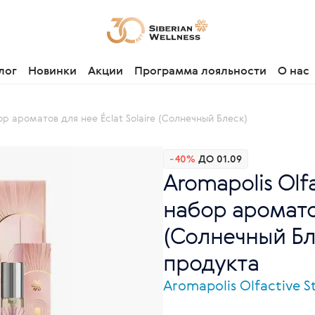
лог
Новинки
Акции
Программа лояльности
О нас
ор ароматов для нее Éclat Solaire (Солнечный Блеск)
-40%
ДО 01.09
Aromapolis Olf
набор ароматов
(Солнечный Бле
продукта
Aromapolis Olfactive S