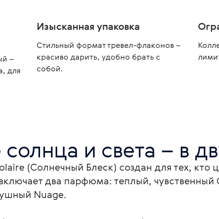
Изысканная упаковка
Огр
Стильный формат тревел-флаконов –
Колл
красиво дарить, удобно брать с
лими
ый –
собой.
а, для
 солнца и света – в д
laire (Солнечный Блеск) создан для тех, кто 
включает два парфюма: теплый, чувственный G
душный Nuage.
