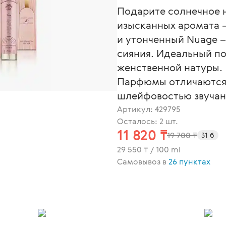
Подарите солнечное н
изысканных аромата –
и утонченный Nuage –
сияния. Идеальный п
женственной натуры.
Парфюмы отличаются 
шлейфовостью звучан
Артикул:
429795
Осталось: 2 шт.
11 820 ₸
19 700 ₸
31 б
29 550 ₸ / 100 ml
Самовывоз в
26 пунктах