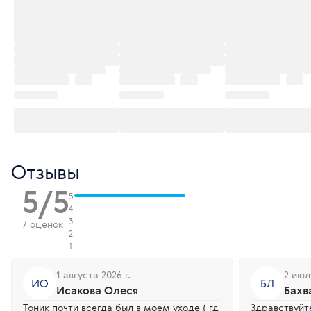
Отзывы
5/5
5
4
3
7 оценок
2
1
1 августа 2026 г.
2 июля
ИО
БЛ
Исакова Олеся
Бахв
Тоник почти всегда был в моем уходе ( гд
Здравствуйт