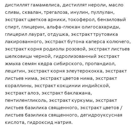
дистиллят гамамелиса, дистиллят нероли, масло 
сливы, сквалан, трегалоза, инулин, пуллулан, 
экстракт цветков арники, токоферол, бензиловый 
спирт, глицерин, альфа-глюкан олигосахариды, 
глицерил лаурат, отдушка, экстракт трутовика 
лакированного, экстракт бутона каперса колючего, 
экстракт корня родиолы розовой, экстракт листьев 
шелковицы черной, гидролизованный экстракт 
жмыха семян кедра сибирского, пропандиол, 
лецитин, экстракт корня элеутерококка, экстракт 
листьев нима, экстракт цветов нима, экстракт 
кораллины, экстракт кокцинии индийской, 
экстракт алоэ, экстракт баклажана, 
пентиленгликоль, экстракт куркумы, экстракт 
листьев базилика священного, экстракт цветов / 
листьев базилика священного, дегидроуксусная 
кислота, гидроксид натрия. 