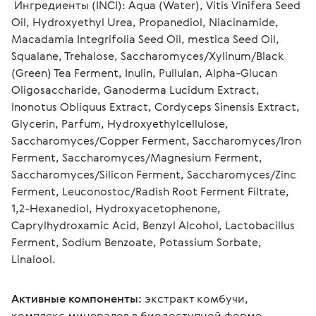
 Ингредиенты (INCI): Aqua (Water), Vitis Vinifera Seed 
Oil, Hydroxyethyl Urea, Propanediol, Niacinamide, 
Macadamia Integrifolia Seed Oil, mestica Seed Oil, 
Squalane, Trehalose, Saccharomyces/Xylinum/Black 
(Green) Tea Ferment, Inulin, Pullulan, Alpha-Glucan 
Oligosaccharide, Ganoderma Lucidum Extract, 
Inonotus Obliquus Extract, Cordyceps Sinensis Extract, 
Glycerin, Parfum, Hydroxyethylcellulose, 
Saccharomyces/Copper Ferment, Saccharomyces/Iron 
Ferment, Saccharomyces/Magnesium Ferment, 
Saccharomyces/Silicon Ferment, Saccharomyces/Zinc 
Ferment, Leuconostoc/Radish Root Ferment Filtrate, 
1,2-Hexanediol, Hydroxyacetophenone, 
Caprylhydroxamic Acid, Benzyl Alcohol, Lactobacillus 
Ferment, Sodium Benzoate, Potassium Sorbate, 
Linalool. 
Активные компоненты:
 экстракт комбучи, 
комплекс минералов в биодоступной форме, 