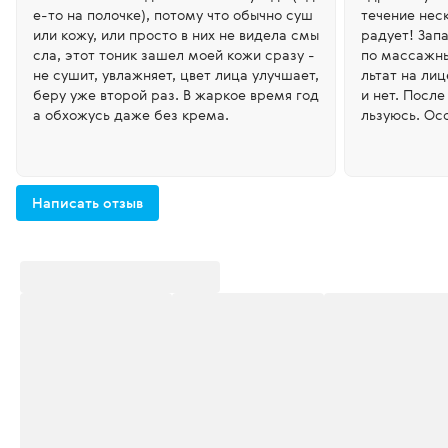
е-то на полочке), потому что обычно суш
течение нес
или кожу, или просто в них не видела смы
радует! Зап
сла, этот тоник зашел моей кожи сразу -
по массажны
не сушит, увлажняет, цвет лица улучшает,
льтат на ли
беру уже второй раз. В жаркое время год
и нет. После
а обхожусь даже без крема.
льзуюсь. Ос
е морщинки в
общем омол
ю.
Написать отзыв