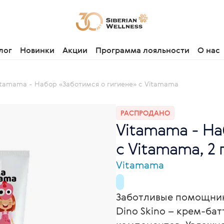
лог
Новинки
Акции
Программа лояльности
О нас
itamama - Набор «Заботимся о гигиене» с Vitamama
РАСПРОДАНО
Vitamama - На
с Vitamama, 2
Vitamama
Заботливые помощники
Dino Skino – крем-ба