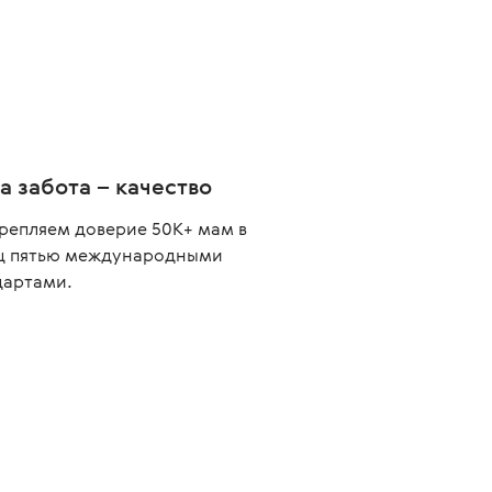
а забота – качество
репляем доверие 50К+ мам в
ц пятью международными
дартами.