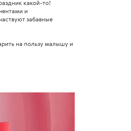
раздник какой-то! 
нентами и 
частвуют забавные 
арить на пользу малышу и 