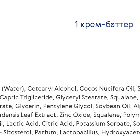
1 крем-баттер
 (Water), Cetearyl Alcohol, Cocos Nucifera Oil, 
/Capric Trigliceride, Glyceryl Stearate, Squalane,
ate, Glycerin, Pentylene Glycol, Soybean Oil, A
densis Leaf Extract, Zinc Oxide, Squalene, Polym
 Lactic Acid, Citric Acid, Potassium Sorbate, So
a- Sitosterol, Parfum, Lactobacillus, Hydroxyac