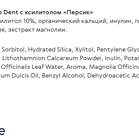
no Dent с ксилитолом «Персик»
силитол 10%, органический кальций, инулин, 
я, экстракт магнолии.
 Sorbitol, Hydrated Silica, Xylitol, Pentylene Gly
, Lithothamnion Calcareum Powder, Inulin, Pota
 Officinalis Leaf Water, Aroma, Magnolia Officina
um Dulcis Oil, Benzyl Alcohol, Dehydroacetic A
е