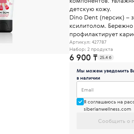
компонентов. Увлажня
детскую кожу.
Dino Dent (персик) – 
ксилитолом. Бережно 
профилактирует кари
Артикул:
427787
Набор: 2 продукта
6 900 ₸
25.4 б
Мы можем уведомить Ва
в наличии
Email
Я соглашаюсь на рас
siberianwellness.com
Сообщить о 