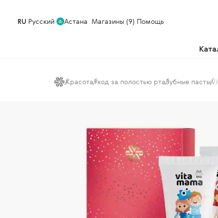
RU
Русский
Астана
Магазины (9)
Помощь
Ката
Красота
Уход за полостью рта
Зубные пасты
V