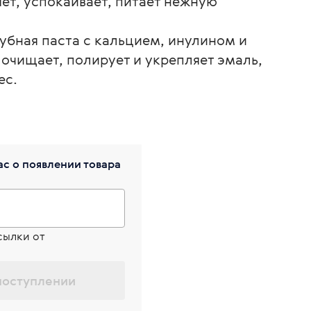
ет, успокаивает, питает нежную
зубная паста с кальцием, инулином и
очищает, полирует и укрепляет эмаль,
ес.
с о появлении товара
сылки от
поступлении