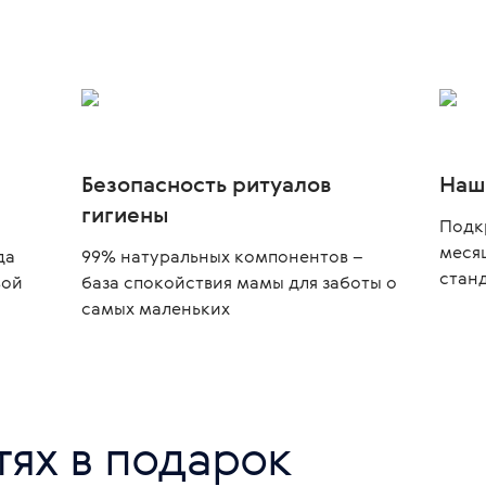
Безопасность ритуалов
Наш
гигиены
Подк
меся
да
99% натуральных компонентов –
стан
вой
база спокойствия мамы для заботы о
самых маленьких
етях в подарок