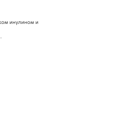
иком инулином и 
. 