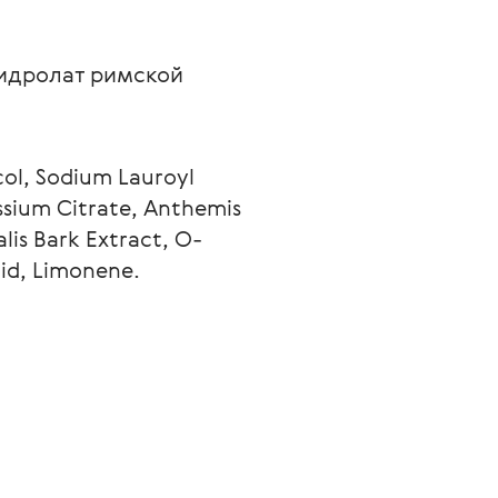
гидролат римской 
col, Sodium Lauroyl 
ssium Citrate, Anthemis 
lis Bark Extract, O-
cid, Limonene.