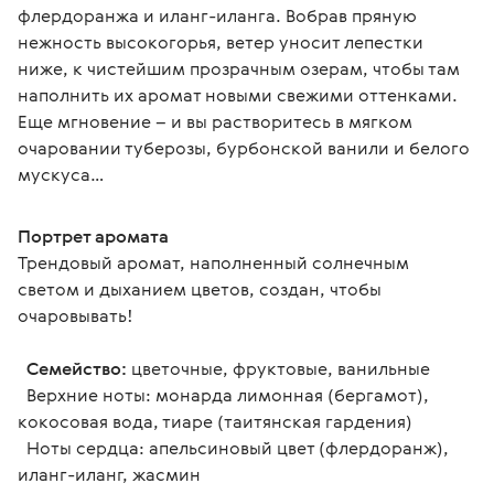
флердоранжа и иланг-иланга. Вобрав пряную 
нежность высокогорья, ветер уносит лепестки 
ниже, к чистейшим прозрачным озерам, чтобы там 
наполнить их аромат новыми свежими оттенками. 
Еще мгновение – и вы растворитесь в мягком 
очаровании туберозы, бурбонской ванили и белого 
мускуса…
Портрет аромата
Трендовый аромат, наполненный солнечным 
светом и дыханием цветов, создан, чтобы 
очаровывать!
Семейство:
 цветочные, фруктовые, ванильные
  Верхние ноты: монарда лимонная (бергамот), 
кокосовая вода, тиаре (таитянская гардения)
  Ноты сердца: апельсиновый цвет (флердоранж), 
иланг-иланг, жасмин