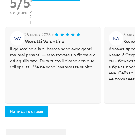
5/5
5
4
3
4 оценки
2
1
26 июня 2026 г.
8 мая 
MV
КА
Moretti Valentina
Коло
Il gelsomino e la tuberosa sono avvolgenti
Аромат прос
ma mai pesanti — raro trovare un floreale c
ываясь! Отк
osì equilibrato. Dura tutto il giorno con due
он - божест
soli spruzzi. Me ne sono innamorata subito
з брала про
ние. Сейчас
не пожалеет
Написать отзыв