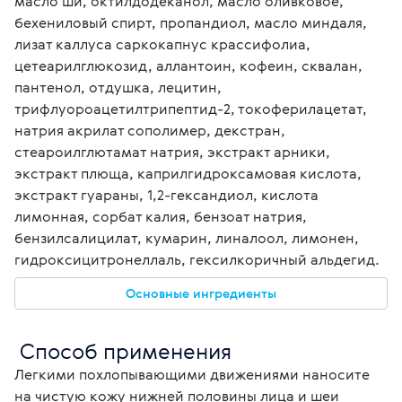
масло ши, октилдодеканол, масло оливковое, 
бехениловый спирт, пропандиол, масло миндаля, 
лизат каллуса саркокапнус крассифолиа, 
цетеарилглюкозид, аллантоин, кофеин, сквалан, 
пантенол, отдушка, лецитин, 
трифлуороацетилтрипептид-2, токоферилацетат, 
натрия акрилат сополимер, декстран, 
стеароилглютамат натрия, экстракт арники, 
экстракт плюща, каприлгидроксамовая кислота, 
экстракт гуараны, 1,2-гександиол, кислота 
лимонная, сорбат калия, бензоат натрия, 
бензилсалицилат, кумарин, линалоол, лимонен, 
гидроксицитронеллаль, гексилкоричный альдегид. 
Основные ингредиенты
 Способ применения
Легкими похлопывающими движениями наносите 
на чистую кожу нижней половины лица и шеи 