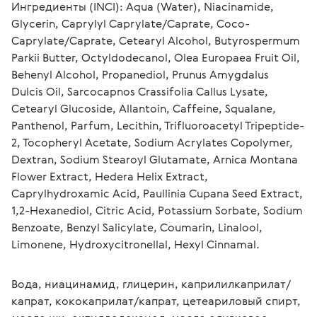
Ингредиенты (INCI): Aqua (Water), Niacinamide, 
Glycerin, Caprylyl Caprylate/Caprate, Coco-
Caprylate/Caprate, Cetearyl Alcohol, Butyrospermum 
Parkii Butter, Octyldodecanol, Olea Europaea Fruit Oil, 
Behenyl Alcohol, Propanediol, Prunus Amygdalus 
Dulcis Oil, Sarcocapnos Crassifolia Callus Lysate, 
Cetearyl Glucoside, Allantoin, Caffeine, Squalane, 
Panthenol, Parfum, Lecithin, Trifluoroacetyl Tripeptide-
2, Tocopheryl Acetate, Sodium Acrylates Copolymer, 
Dextran, Sodium Stearoyl Glutamate, Arnica Montana 
Flower Extract, Hedera Helix Extract, 
Caprylhydroxamic Acid, Paullinia Cupana Seed Extract, 
1,2-Hexanediol, Citric Acid, Potassium Sorbate, Sodium 
Benzoate, Benzyl Salicylate, Coumarin, Linalool, 
Limonene, Hydroxycitronellal, Hexyl Cinnamal. 
Вода, ниацинамид, глицерин, каприлилкаприлат/
капрат, кококаприлат/капрат, цетеариловый спирт, 