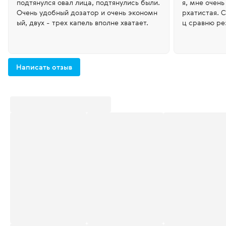
подтянулся овал лица, подтянулись были.
я, мне очень
Очень удобный дозатор и очень экономн
рхатистая. 
ый, двух - трех капель вполне хватает.
ц сравню ре
сыщенный, н
Одного нажа
ь листа. Сос
Написать отзыв