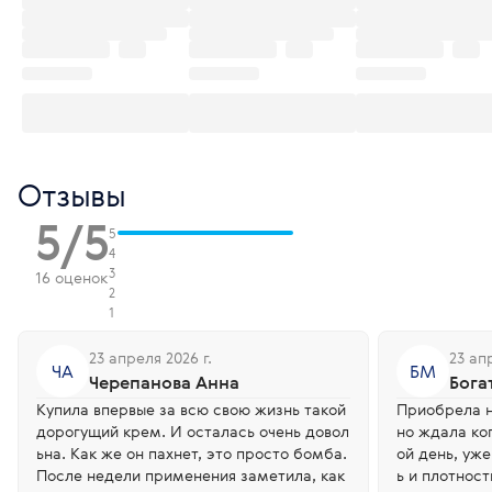
Отзывы
5/5
5
4
3
16 оценок
2
1
23 апреля 2026 г.
23 ап
ЧА
БМ
Черепанова Анна
Бога
Купила впервые за всю свою жизнь такой
Приобрела н
дорогущий крем. И осталась очень довол
но ждала ко
ьна. Как же он пахнет, это просто бомба.
ой день, уж
После недели применения заметила, как
ь и плотнос