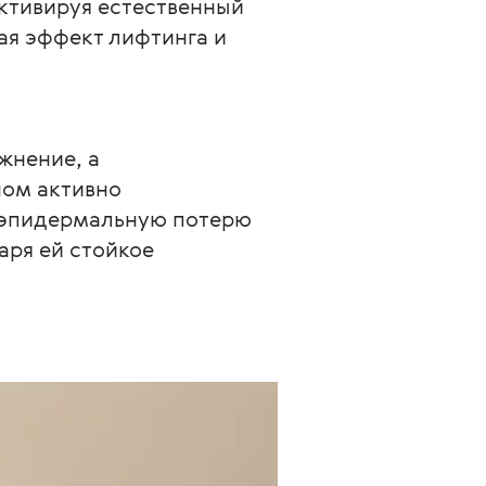
ктивируя естественный 
ая эффект лифтинга и 
нение, а 
ом активно 
сэпидермальную потерю 
ря ей стойкое 