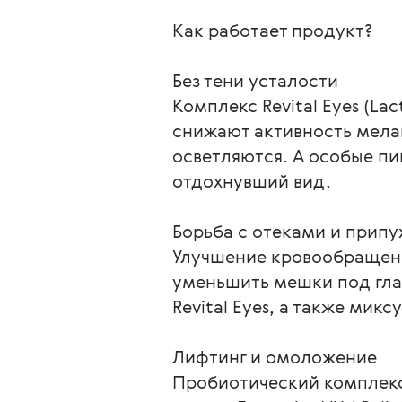
Как работает продукт?

Без тени усталости

Комплекс Revital Eyes (La
снижают активность мела
осветляются. А особые пи
отдохнувший вид.

Борьба с отеками и припу
Улучшение кровообращени
уменьшить мешки под глаз
Revital Eyes, а также мик
Лифтинг и омоложение

Пробиотический комплекс P