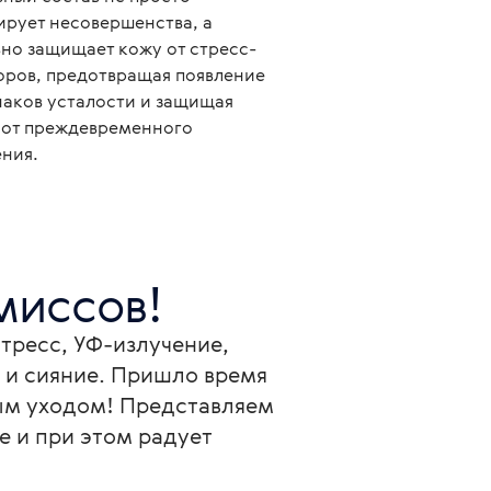
ирует несовершенства, а
вно защищает кожу от стресс-
оров, предотвращая появление
наков усталости и защищая
 от преждевременного
ения.
миссов!
стресс, УФ-излучение, 
 и сияние. Пришло время 
м уходом! Представляем 
е и при этом радует 