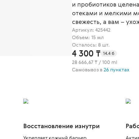
и пробиотиков целен
отеками и мелкими мо
свежесть, а вам – ух
Артикул:
425442
Объем: 15 мл
Осталось: 8 шт.
4 300 ₸
14.4 б
28 666,67 ₸ / 100 ml
Самовывоз в
26 пунктах
Восстановление изнутри
Раб
,
Укрепляет кожный барьер,
Акти