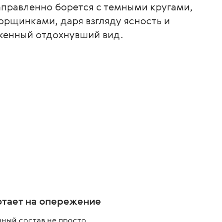
аправленно борется с темными кругами,
рщинками, даря взгляду ясность и
оженный отдохнувший вид.
отает на опережение
вный состав не просто