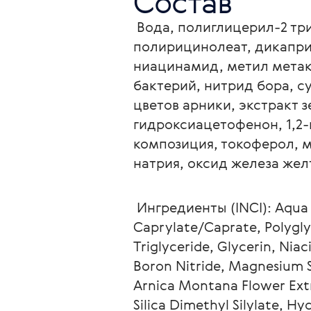
Состав
 Вода, полиглицерил-2 триизостеарат, диоксид титана, коко-каприлат капрат, полиглицерил-3 
полирицинолеат, дикапри
ниацинамид, метил метак
бактерий, нитрид бора, с
цветов арники, экстракт з
гидроксиацетофенон, 1,2-
композиция, токоферол, м
натрия, оксид железа жел
 Ингредиенты (INCI): Aqua / Water, Polyglyceryl-2 Тriisostearate, Titanium Dioxide/ CI77891, Сoco-
Сaprylate/Сaprate, Polyglyc
Triglyceride, Glycerin, Ni
Boron Nitride, Magnesium S
Arnica Montana Flower Extra
Silica Dimethyl Silylate, 