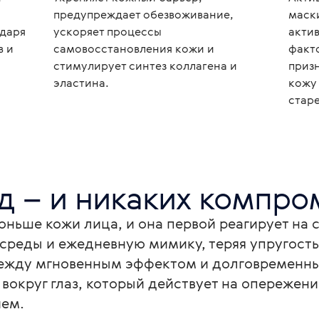
предупреждает обезвоживание,
маск
одаря
ускоряет процессы
акти
в и
самовосстановления кожи и
факт
стимулирует синтез коллагена и
приз
эластина.
кожу
стар
яд – и никаких компро
 тоньше кожи лица, и она первой реагирует на 
среды и ежедневную мимику, теряя упругость
между мгновенным эффектом и долговременны
вокруг глаз, который действует на опережени
ем.
