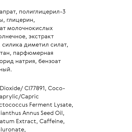
, глицерин, 
ат молочнокислых 
олнечное, экстракт 
, силика диметил силат, 
ктан, парфюмерная 
орид натрия, бензоат 
ный. 
aprylic/Capric 
actococcus Ferment Lysate, 
anthus Annus Seed Oil, 
atum Extract, Caffeine, 
luronate, 