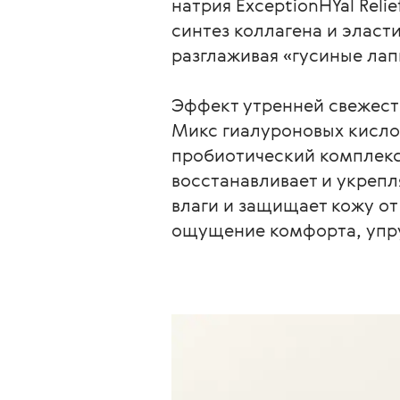
натрия ExceptionHYal Rel
синтез коллагена и эласт
разглаживая «гусиные лапк
Эффект утренней свежести
Микс гиалуроновых кисло
пробиотический комплекс
восстанавливает и укреп
влаги и защищает кожу от
ощущение комфорта, упру