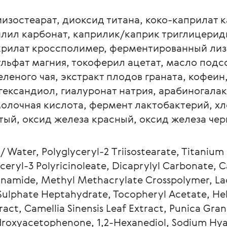
лил карбонат, каприлик/каприк триглицериды
рилат кроссполимер, ферментированный лиз
ульфат магния, токоферил ацетат, масло подс
еленого чая, экстракт плодов граната, кофеин
гександиол, гиалуронат натрия, арабиногала
олочная кислота, фермент лактобактерий, хл
тый, оксид железа красный, оксид железа чер
eryl-3 Polyricinoleate, Dicaprylyl Carbonate, C
acinamide, Methyl Methacrylate Crosspolymer, L
ulphate Heptahydrate, Tocopheryl Acetate, Heli
ct, Camellia Sinensis Leaf Extract, Punica Gran
Hydroxyacetophenone, 1,2-Hexanediol, Sodium Hya