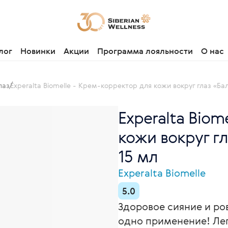
лог
Новинки
Акции
Программа лояльности
О нас
лаз
Experalta Biomelle - Крем-корректор для кожи вокруг глаз «
Experalta Biom
кожи вокруг г
15 мл
Experalta Biomelle
5.0
Здоровое сияние и ров
одно применение! Ле