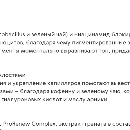
ctobacillus и зеленый чай) и ниацинамид блок
ноцитов, благодаря чему пигментированные з
гменты моментально выравнивают тон, придав
хлостями

я и укрепление капилляров помогают вывес
ами – благодаря кофеину и зеленому чаю, ко
су гиалуроновых кислот и маслу арники.

roRenew Complex, экстракт граната в составе 